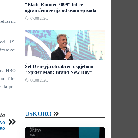
“Blade Runner 2099“ bit će
ograničena serija od osam epizoda
07.08.2026.
relazi na
 od 19.
Brosovoj
Šef Disneyja ohrabren uspjehom
m na HBO
"Spider-Man: Brand New Day"
no, film
06.08.2026.
veukupne
USKORO
eća
rvo
sto