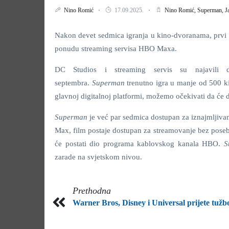
Nino Romić
17.09.2025.
Nino Romić,
Superman,
J
Nakon devet sedmica igranja u kino-dvoranama, prvi
ponudu streaming servisa HBO Maxa.
DC Studios i streaming servis su najavili d
septembra.
Superman
trenutno igra u manje od 500 
glavnoj digitalnoj platformi, možemo očekivati da će d
Superman
je već par sedmica dostupan za iznajmljiv
Max, film postaje dostupan za streamovanje bez pose
će postati dio programa kablovskog kanala HBO.
S
zarade na svjetskom nivou.
Prethodna
Warner Bros, Disney i Universal prijete tuž