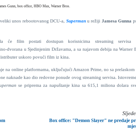
ames Gunn,
box office,
HBO Max,
Warner Bros.
 veliki unos rebootovanog DCU-a,
Superman
u režiji
Jamesa Gunna
p
a će film postati dostupan korisnicima streaming servisa
kino-dvorana u Sjedinjenim Državama, a sa najavom debija na Warner 
istributer uskoro povući film iz kina.
anje na online platformama, uključujući Amazon Prime, no sa prelasko
bne naknade kao dio redovne ponude ovog streaming servisa. Istovreme
uperman
se priprema za napuštanje kina sa 615,1 miliona dolara s
Sljed
bom
Box office: "Demon Slayer" ne predaje p
mje