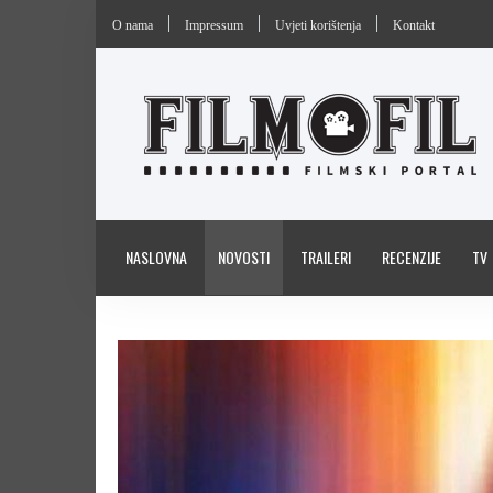
O nama
Impressum
Uvjeti korištenja
Kontakt
NASLOVNA
NOVOSTI
TRAILERI
RECENZIJE
TV