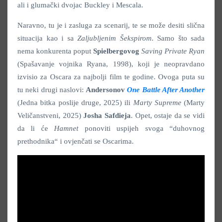
ali i glumački dvojac Buckley i Mescala.
Naravno, tu je i zasluga za scenarij, te se može desiti slična
situacija kao i sa
Zaljubljenim Šekspirom
. Samo što sada
nema konkurenta poput
Spielbergovog
Saving Private Ryan
(Spašavanje vojnika Ryana, 1998), koji je neopravdano
izvisio za Oscara za najbolji film te godine. Ovoga puta su
tu neki drugi naslovi:
Andersonov
One Battle After Another
(Jedna bitka poslije druge, 2025) ili
Marty Supreme
(Marty
Veličanstveni, 2025)
Josha Safdieja
. Opet, ostaje da se vidi
da li će
Hamnet
ponoviti uspijeh svoga “duhovnog
prethodnika“ i ovjenčati se Oscarima.