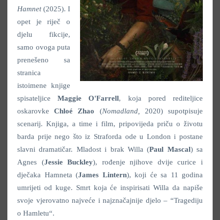
Hamnet
(2025). I
opet je riječ o
djelu fikcije,
samo ovoga puta
prenešeno sa
stranica
istoimene knjige
spisateljice
Maggie O'Farrell
, koja pored rediteljice
oskarovke
Chloé Zhao
(
Nomadland,
2020) supotpisuje
scenarij. Knjiga, a time i film, pripovijeda priču o životu
barda prije nego što iz Straforda ode u London i postane
slavni dramatičar. Mladost i brak Willa (
Paul Mascal
) sa
Agnes (
Jessie Buckley
), rođenje njihove dvije curice i
dječaka Hamneta (
James Lintern
), koji će sa 11 godina
umrijeti od kuge. Smrt koja će inspirisati Willa da napiše
svoje vjerovatno najveće i najznačajnije djelo – “Tragediju
o Hamletu“.