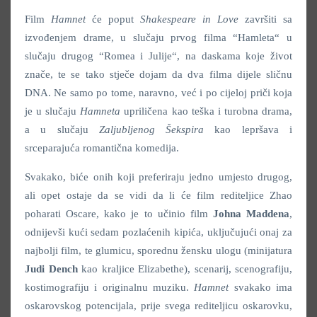
Film
Hamnet
će poput
Shakespeare in Love
završiti sa
izvođenjem drame, u slučaju prvog filma “Hamleta“ u
slučaju drugog “Romea i Julije“, na daskama koje život
znače, te se tako stječe dojam da dva filma dijele sličnu
DNA. Ne samo po tome, naravno, već i po cijeloj priči koja
je u slučaju
Hamneta
upriličena kao teška i turobna drama,
a u slučaju
Zaljubljenog Šekspira
kao lepršava i
srceparajuća romantična komedija.
Svakako, biće onih koji preferiraju jedno umjesto drugog,
ali opet ostaje da se vidi da li će film rediteljice Zhao
poharati Oscare, kako je to učinio film
Johna Maddena
,
odnijevši kući sedam pozlaćenih kipića, uključujući onaj za
najbolji film, te glumicu, sporednu žensku ulogu (minijatura
Judi Dench
kao kraljice Elizabethe), scenarij, scenografiju,
kostimografiju i originalnu muziku.
Hamnet
svakako ima
oskarovskog potencijala, prije svega rediteljicu oskarovku,