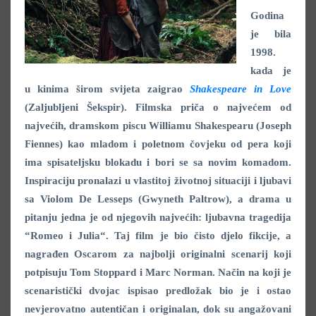
Godina
je bila
1998.
kada je
u kinima širom svijeta zaigrao
Shakespeare in Love
(Zaljubljeni Šekspir). Filmska priča o najvećem od
najvećih, dramskom piscu Williamu Shakespearu (Joseph
Fiennes) kao mladom i poletnom čovjeku od pera koji
ima spisateljsku blokadu i bori se sa novim komadom.
Inspiraciju pronalazi u vlastitoj životnoj situaciji i ljubavi
sa Violom De Lesseps (Gwyneth Paltrow), a drama u
pitanju jedna je od njegovih najvećih: ljubavna tragedija
“Romeo i Julia“. Taj film je bio čisto djelo fikcije, a
nagrađen Oscarom za najbolji originalni scenarij koji
potpisuju Tom Stoppard i Marc Norman. Način na koji je
scenaristički dvojac ispisao predložak bio je i ostao
nevjerovatno autentičan i originalan, dok su angažovani