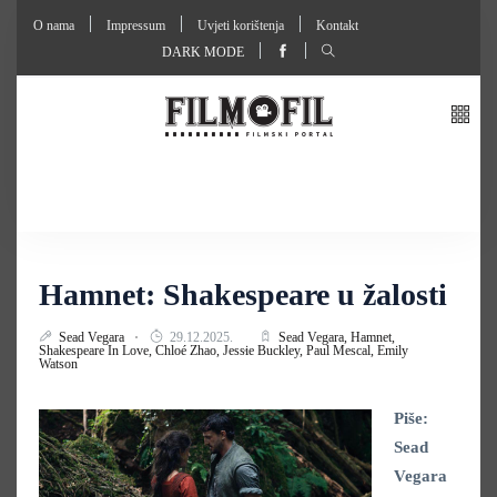
O nama
Impressum
Uvjeti korištenja
Kontakt
DARK MODE
Hamnet: Shakespeare u žalosti
Sead Vegara
29.12.2025.
Sead Vegara,
Hamnet,
Shakespeare In Love,
Chloé Zhao,
Jessie Buckley,
Paul Mescal,
Emily
Watson
Piše:
Sead
Vegara