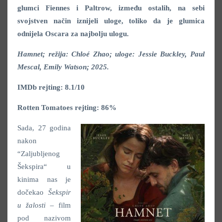
glumci Fiennes i Paltrow, između ostalih, na sebi
svojstven način iznijeli uloge, toliko da je glumica
odnijela Oscara za najbolju ulogu.
Hamnet; režija: Chloé Zhao; uloge: Jessie Buckley, Paul
Mescal, Emily Watson; 2025.
IMDb rejting: 8.1/10
Rotten Tomatoes rejting: 86%
Sada, 27 godina
nakon
“Zaljubljenog
Šekspira“ u
kinima nas je
dočekao
Šekspir
u žalosti
– film
pod nazivom