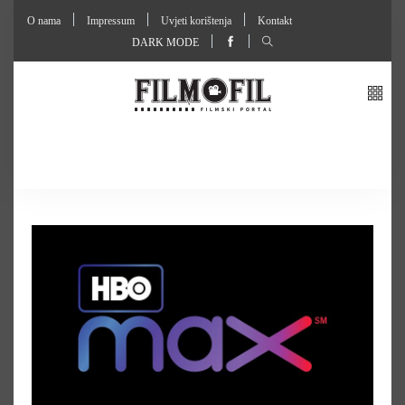
O nama
Impressum
Uvjeti korištenja
Kontakt
DARK MODE