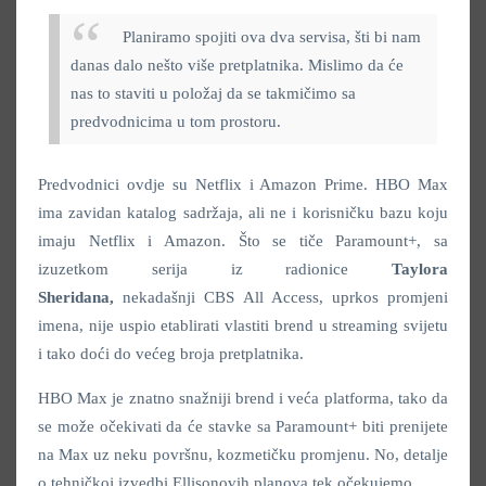
Planiramo spojiti ova dva servisa, šti bi nam
danas dalo nešto više pretplatnika. Mislimo da će
nas to staviti u položaj da se takmičimo sa
predvodnicima u tom prostoru.
Predvodnici ovdje su Netflix i Amazon Prime. HBO Max
ima zavidan katalog sadržaja, ali ne i korisničku bazu koju
imaju Netflix i Amazon. Što se tiče Paramount+, sa
izuzetkom serija iz radionice
Taylora
Sheridana,
nekadašnji CBS All Access, uprkos promjeni
imena, nije uspio etablirati vlastiti brend u streaming svijetu
i tako doći do većeg broja pretplatnika.
HBO Max je znatno snažniji brend i veća platforma, tako da
se može očekivati da će stavke sa Paramount+ biti prenijete
na Max uz neku površnu, kozmetičku promjenu. No, detalje
o tehničkoj izvedbi Ellisonovih planova tek očekujemo.