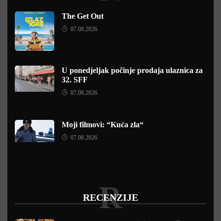
The Get Out
07.08.2026.
U ponedjeljak počinje prodaja ulaznica za
32. SFF
07.08.2026.
Moji filmovi: “Kuća zla“
07.08.2026.
R
RECENZIJE