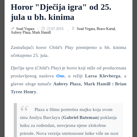
Horor "Dječija igra" od 25.
jula u bh. kinima
Sead Vegara
23.07.2019.
Sead Vegara,
Braco Kartal,
Aubrey Plaza,
Mark Hamill
Zastrašujući horor
Child's Play
premijerno u bh. kinima
očekujemo 25. jula.
Dječija igra
(
Child's Play
) je horor koji stiže od producenata
proslavljenog naslova
Ono
, u režiji
Larsa Klevberga
, a
glavne uloge tumače
Aubrey Plaza, Mark Hamill
i
Brian
Tyree Henry
.
Plaza u filmu portretira majku
koja svom
sinu Andyu Barclayu (
Gabriel Bateman
) poklanja
lutku za rođendan, nesvjesna njene zlokobne
prirode. Nova verzija smrtonosne lutke više ne nosi