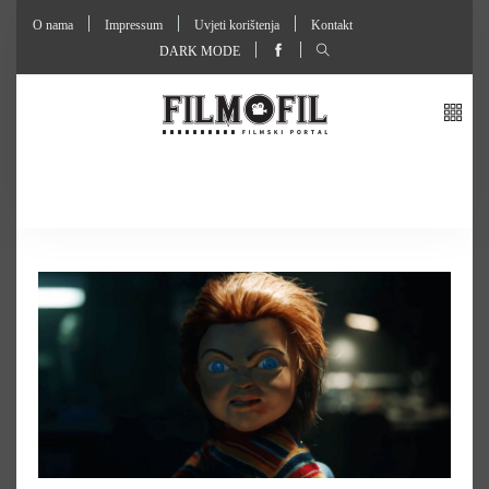
O nama
Impressum
Uvjeti korištenja
Kontakt
DARK MODE