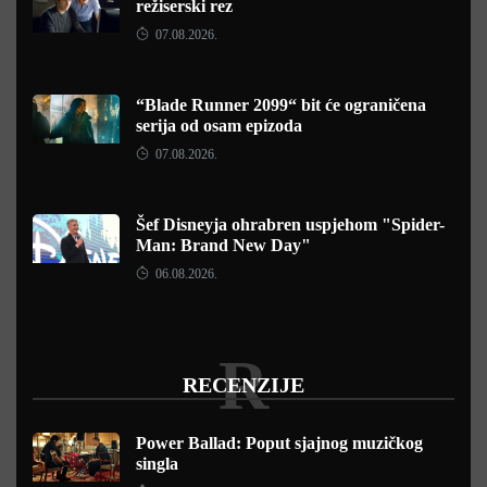
režiserski rez
07.08.2026.
“Blade Runner 2099“ bit će ograničena
serija od osam epizoda
07.08.2026.
Šef Disneyja ohrabren uspjehom "Spider-
Man: Brand New Day"
06.08.2026.
R
RECENZIJE
Power Ballad: Poput sjajnog muzičkog
singla