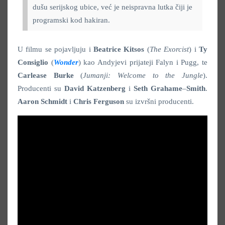
dušu serijskog ubice, već je neispravna lutka čiji je
programski kod hakiran.
U filmu se pojavljuju i
Beatrice Kitsos
(
The Exorcist
) i
Ty
Consiglio
(
Wonder
) kao Andyjevi prijateji Falyn i Pugg, te
Carlease Burke
(
Jumanji: Welcome to the Jungle
).
Producenti su
David Katzenberg
i
Seth Grahame
–
Smith
.
Aaron Schmidt
i
Chris Ferguson
su izvršni producenti.