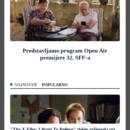
Predstavljamo program Open Air
premijere 32. SFF-a
NAJNOVIJE
POPULARNO
"The X-Files: I Want To Believe" dobio režiserski rez