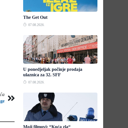
The Get Out
07.08.2026.
U ponedjeljak počinje prodaja
ulaznica za 32. SFF
07.08.2026.
eća
age
Moji filmovi: “Kuća zla“