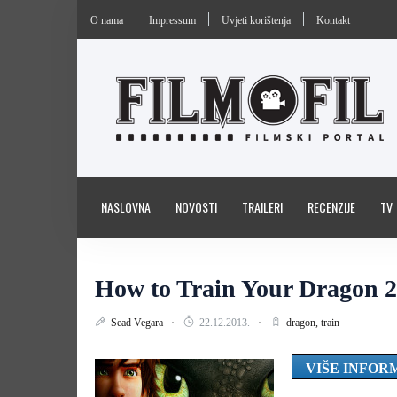
O nama
Impressum
Uvjeti korištenja
Kontakt
NASLOVNA
NOVOSTI
TRAILERI
RECENZIJE
TV
How to Train Your Dragon 2
Sead Vegara
22.12.2013.
dragon,
train
VIŠE INFOR