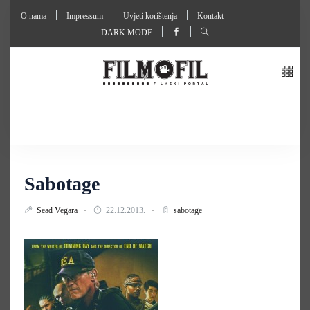
O nama
Impressum
Uvjeti korištenja
Kontakt
DARK MODE
Sabotage
Sead Vegara
22.12.2013.
sabotage