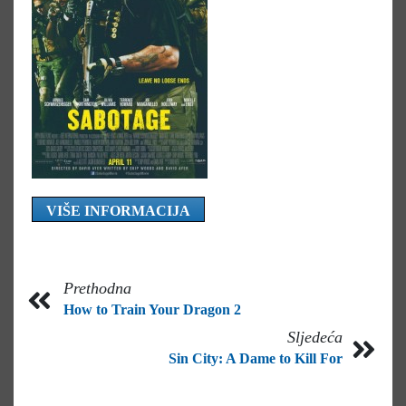
VIŠE INFORMACIJA
Prethodna
How to Train Your Dragon 2
Sljedeća
Sin City: A Dame to Kill For