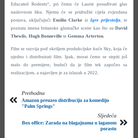
Educated Rodents“, pri čemu će Laurie posuđivati glas
naslovnom liku. Njemu će se pridružiti cijela zvjezdana
postava, uključujući
Emiliu
Clarke
iz
Igre prijestolja
,
te
poznata imena britanske glumačke scene kao što su
David
Thewlis
,
Hugh
Bonneville
te
Gemma
Arterton
.
Film se razvija pod okriljem produkcijske kuće Sky, koja će
ujedno i distribuirati film. Ipak, morat ćemo se strpiti još
malo do premijere, budući da je film tek započeo sa
realizacijom, a najavljen je za izlazak u 2022.
Prethodna
Amazon preuzeo distribuciju za komediju
"Palm Springs"
Sljedeća
Box office: Zarada na blagajnama u laganom
porastu