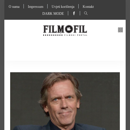
O nama
Impressum
Uvjeti korištenja
Kontakt
DARK MODE