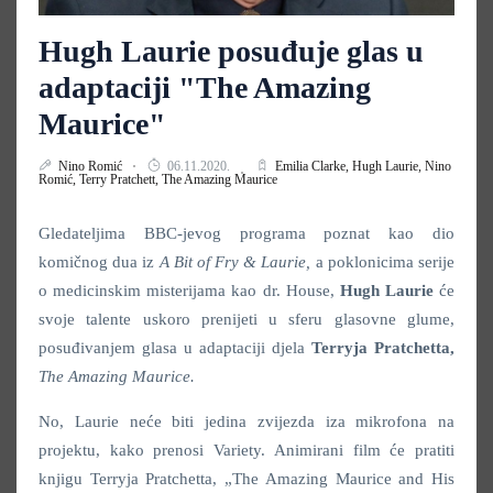
Hugh Laurie posuđuje glas u
adaptaciji "The Amazing
Maurice"
Nino Romić
06.11.2020.
Emilia Clarke,
Hugh Laurie,
Nino
Romić,
Terry Pratchett,
The Amazing Maurice
Gledateljima BBC-jevog programa poznat kao dio
komičnog dua iz
A Bit of Fry & Laurie
,
a poklonicima serije
o medicinskim misterijama kao dr. House,
Hugh
Laurie
će
svoje talente uskoro prenijeti u sferu glasovne glume,
posuđivanjem glasa u adaptaciji djela
Terryja
Pratchetta,
The Amazing Maurice.
No, Laurie neće biti jedina zvijezda iza mikrofona na
projektu, kako prenosi Variety. Animirani film će pratiti
knjigu Terryja Pratchetta, „The Amazing Maurice and His