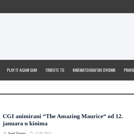
PLAY IT AGAIN SAM
TRIBUTE TO
KINEMATOGRAFSKI OVISNIK
PRAVIL
CGI animirani “The Amazing Maurice“ od 12.
januara u kinima
Sead Vegara
12.01.2023.