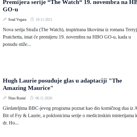
Premijera serije “The Watch“ 19. novembra na H
GO-u
Sead Vegara
10.11.2021.
Nova serija Straža (The Watch), inspirirana likovima iz romana Terry
Pratchetta, imat će premijeru 19. novembra na HBO GO-u, kada u
ponudu stiže...
Hugh Laurie posuđuje glas u adaptaciji "The
Amazing Maurice"
Nino Romić
06.11.2020.
Gledateljima BBC-jevog programa poznat kao dio komičnog dua iz 
Bit of Fry & Laurie, a poklonicima serije o medicinskim misterijama 
dr. Ho...