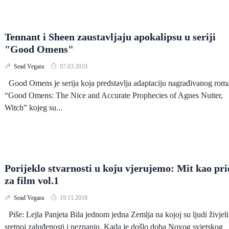
Tennant i Sheen zaustavljaju apokalipsu u seriji
"Good Omens"
Sead Vegara
07.03.2019.
Good Omens je serija koja predstavlja adaptaciju nagrađivanog rom
“Good Omens: The Nice and Accurate Prophecies of Agnes Nutter,
Witch” kojeg su...
Porijeklo stvarnosti u koju vjerujemo: Mit kao pri
za film vol.1
Sead Vegara
19.11.2018.
Piše: Lejla Panjeta Bila jednom jedna Zemlja na kojoj su ljudi živjeli
sretnoj zaluđenosti i neznanju. Kada je došlo doba Novog svjetskog