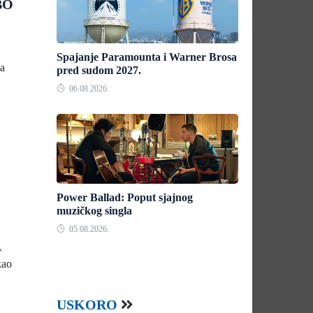
BO
Spajanje Paramounta i Warner Brosa
ja
pred sudom 2027.
06.08.2026.
Power Ballad: Poput sjajnog
muzičkog singla
05.08.2026.
A
kao
USKORO