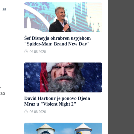
 sa
Šef Disneyja ohrabren uspjehom
"Spider-Man: Brand New Day"
06.08.2026.
A
kao
David Harbour je ponovo Djeda
Mraz u "Violent Night 2"
06.08.2026.