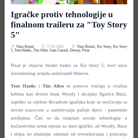
Igračke protiv tehnologije u
finalnom traileru za "Toy Story
5"
Nino Romić
27.05.2026.
Nino Romić,
Toy Story,
Toy Story
5,
Tom Hanks,
Tim Allen,
Joan Cusack,
Disney,
Pixar
Pixar je objavio finalni trailer za
Toy Story 5,
novi unos
renomiranog serijala animiranih filmova.
Tom Hanks
i
Tim Allen
se ponovo vraćaju u zvučnu
kabinu kao drveni lutak Woody i akcijska figurica Buzz,
zajedno sa cijelom škvadrom igračaka koje se suočavaju sa
novim izazovom u zadobivanju pažnje djece - pametnim
uređajima. Čini se da naspram navale tehnologije u
kućanstvima nema mjesta za stare igračke, ali Woody, Buzz
i ekipa ne planiraju odustati od uveseljavanja i poticanja