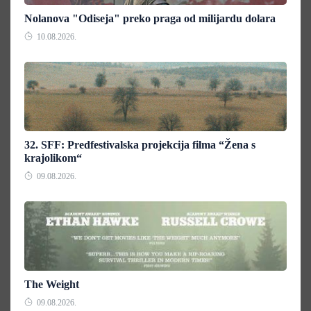
Nolanova "Odiseja" preko praga od milijardu dolara
10.08.2026.
32. SFF: Predfestivalska projekcija filma “Žena s
krajolikom“
09.08.2026.
The Weight
09.08.2026.