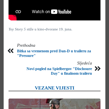
Toy Story 5
stiže u kino-dvorane 19. juna.
Prethodna
Bitka sa vremenom pred Dan-D u traileru za
"Pressure"
Sljedeća
Novi pogled na Spielbergov "Disclosure
Day" u finalnom traileru
VEZANE VIJESTI