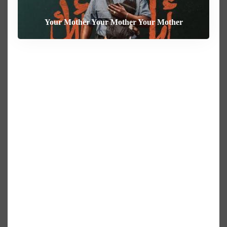
Your Mother Your Mother Your Mother
Heart of the Beast
The Weight
Behemoth