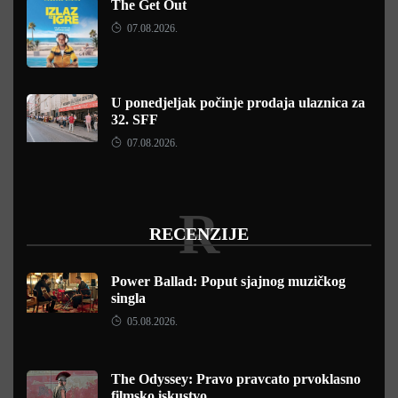
The Get Out
07.08.2026.
U ponedjeljak počinje prodaja ulaznica za
32. SFF
07.08.2026.
R
RECENZIJE
Power Ballad: Poput sjajnog muzičkog
singla
05.08.2026.
The Odyssey: Pravo pravcato prvoklasno
filmsko iskustvo