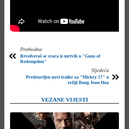
Prethodna
Revolveraš se vraća iz mrtvih u "Guns of
Redemption"
Sljedeća
Predstavljen novi trailer za "Mickey 17" u
režiji Bong Joon Hoa
VEZANE VIJESTI