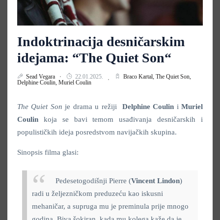
Indoktrinacija desničarskim
idejama: “The Quiet Son“
Sead Vegara
22.01.2025.
Braco Kartal,
The Quiet Son,
Delphine Coulin,
Muriel Coulin
The Quiet Son
je drama u režiji
Delphine Coulin
i
Muriel
Coulin
koja se bavi temom usađivanja desničarskih i
populističkih ideja posredstvom navijačkih skupina.
Sinopsis filma glasi:
Pedesetogodišnji Pierre (
Vincent Lindon
)
radi u željezničkom preduzeću kao iskusni
mehaničar, a supruga mu je preminula prije mnogo
godina. Biva šokiran kada mu kolega kaže da je