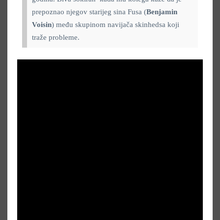
prepoznao njegov starijeg sina Fusa (
Benjamin
Voisin
) među skupinom navijača skinhedsa koji
traže probleme.