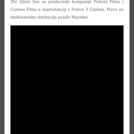
The Quiet Son
su producirale kompanije Felicita Films i
Curiosa Films u koprodukciji s France 3 Cinéma. Prava na
međunarodnu ditribuciju polaže Playtime.