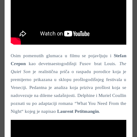
Osim pomenutih glumaca u filmu se pojavljuju i
Stefan
Crepon
kao devetnaestogodišnji Fusov brat Louis.
The
Quiet Son
je realistična priča o raspadu porodice koja je
premijerno prikazana u sklopu prošlogodišnjeg festivala u
Veneciji. Pedantna je analiza koja priziva prošlost koja se
nadovezuje na dileme sadašnjosti. Delphine i Muriel Coullin
poznati su po adaptaciji romana “What You Need From the
Night“
kojeg je napisao
Laurent Petitmangin
.