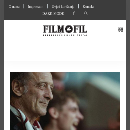
O nama
Impressum
Uvjeti korištenja
Kontakt
DARK MODE