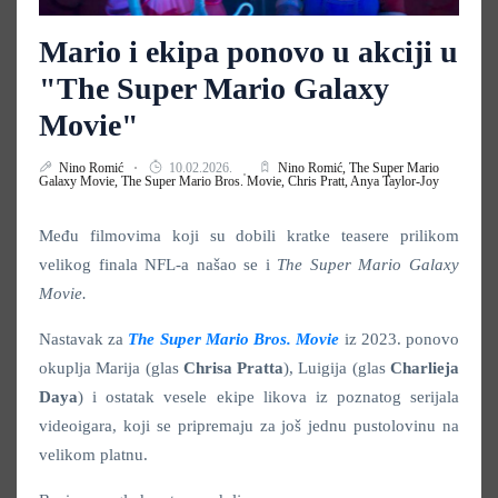
Mario i ekipa ponovo u akciji u
"The Super Mario Galaxy
Movie"
Nino Romić
10.02.2026.
Nino Romić,
The Super Mario
Galaxy Movie,
The Super Mario Bros. Movie,
Chris Pratt,
Anya Taylor-Joy
Među filmovima koji su dobili kratke teasere prilikom
velikog finala NFL-a našao se i
The Super Mario Galaxy
Movie.
Nastavak za
The Super Mario Bros. Movie
iz 2023. ponovo
okuplja Marija (glas
Chrisa Pratta
), Luigija (glas
Charlieja
Daya
) i ostatak vesele ekipe likova iz poznatog serijala
videoigara, koji se pripremaju za još jednu pustolovinu na
velikom platnu.