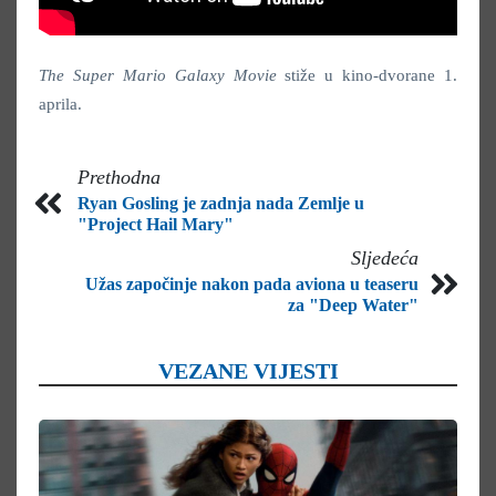
The Super Mario Galaxy Movie
stiže u kino-dvorane 1.
aprila.
Prethodna
Ryan Gosling je zadnja nada Zemlje u
"Project Hail Mary"
Sljedeća
Užas započinje nakon pada aviona u teaseru
za "Deep Water"
VEZANE VIJESTI