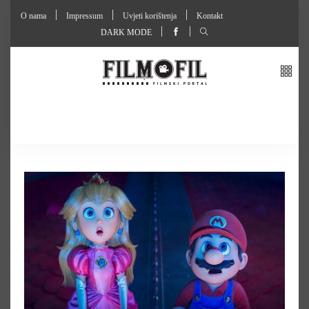
O nama
Impressum
Uvjeti korištenja
Kontakt
DARK MODE