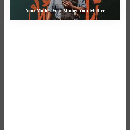
Your Mother Your Mother Your Mother
Heart of the Beast
The Weight
Behemoth