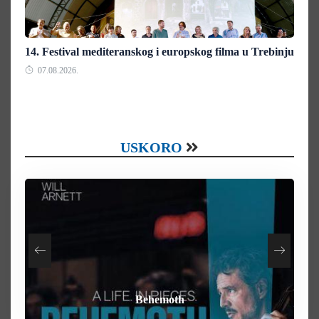
14. Festival mediteranskog i europskog filma u Trebinju
07.08.2026.
USKORO
How To Rob A Bank
Heart of the Beast
By Any Means
Behemoth