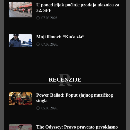
U ponedjeljak počinje prodaja ulaznica za
32. SFF
07.08.2026.
Moji filmovi: “Kuća zla“
07.08.2026.
R
RECENZIJE
Power Ballad: Poput sjajnog muzičkog
singla
05.08.2026.
The Odyssey: Pravo pravcato prvoklasno