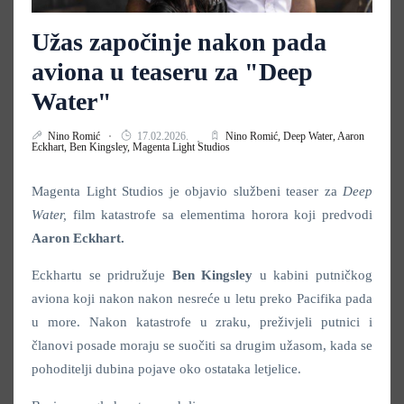
Užas započinje nakon pada
aviona u teaseru za "Deep
Water"
Nino Romić
17.02.2026.
Nino Romić,
Deep Water,
Aaron
Eckhart,
Ben Kingsley,
Magenta Light Studios
Magenta Light Studios je objavio službeni teaser za
Deep
Water,
film katastrofe sa elementima horora koji predvodi
Aaron Eckhart.
Eckhartu se pridružuje
Ben Kingsley
u kabini putničkog
aviona koji nakon nakon nesreće u letu preko Pacifika pada
u more. Nakon katastrofe u zraku, preživjeli putnici i
članovi posade moraju se suočiti sa drugim užasom, kada se
pohoditelji dubina pojave oko ostataka letjelice.