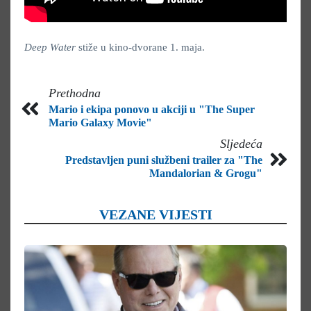
Deep Water
stiže u kino-dvorane 1. maja.
Prethodna
Mario i ekipa ponovo u akciji u "The Super
Mario Galaxy Movie"
Sljedeća
Predstavljen puni službeni trailer za "The
Mandalorian & Grogu"
VEZANE VIJESTI