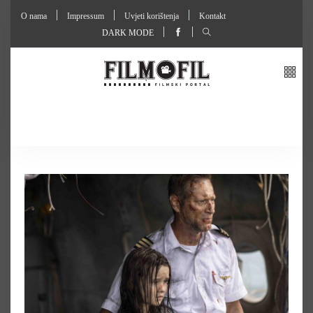
O nama
Impressum
Uvjeti korištenja
Kontakt
DARK MODE