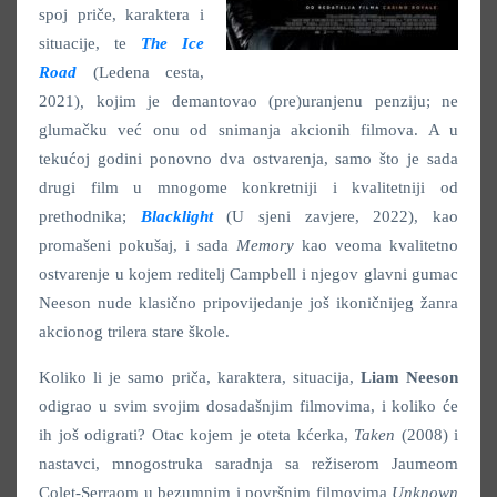
spoj priče, karaktera i
situacije, te
The Ice
Road
(Ledena cesta,
2021)
,
kojim je demantovao (pre)uranjenu penziju; ne
glumačku već onu od snimanja akcionih filmova. A u
tekućoj godini ponovno dva ostvarenja, samo što je sada
drugi film u mnogome konkretniji i kvalitetniji od
prethodnika;
Blacklight
(U sjeni zavjere, 2022), kao
promašeni pokušaj, i sada
Memory
kao veoma kvalitetno
ostvarenje u kojem reditelj Campbell i njegov glavni gumac
Neeson nude klasično pripovijedanje još ikoničnijeg žanra
akcionog trilera stare škole.
Koliko li je samo priča, karaktera, situacija,
Liam Neeson
odigrao u svim svojim dosadašnjim filmovima, i koliko će
ih još odigrati? Otac kojem je oteta kćerka,
Taken
(2008) i
nastavci, mnogostruka saradnja sa režiserom Jaumeom
Colet-Serraom u bezumnim i površnim filmovima
Unknown