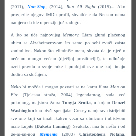
(2011),
Non-Stop
, (2014),
Run All Night
(2015)... Ako
provjerite njegov IMDb profil, shvatićete da Neeson nema
namjeru da ide u penziju još zadugo.
A što se tiče najnovijeg
Memory,
Liam glumi plaćenog
ubicu sa Alzaheimerovom što samo po sebi zvuči zaista
zanimljivo. Nakon što eliminiše metu, shvata da je riječ o
nečemu mnogo većem (dječijoj prostituciji!), te odlučuje
uzeti pravdu u svoje ruke i poubijati sve one koji imaju
dodira sa slučajem.
Neko bi možda i mogao pozvati se na kartu filma
Man on
Fire
(Tjelesna straža, 2004) legendarnog, sada već
pokojnog, majstora žanra
Tonyja Scotta
, u kojem
Denzel
Washington
kao bivši specijalac Cresey namjerava istrijebiti
sve one koji su imali ikakvu vezu sa otmicom i ubistvom
male Lupite (
Dakota Fanning
). Svakako, ima tu nešto i od
ge-ni-jal-nog
Mementa
(2000)
Christophera Nolana
.