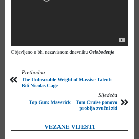
Objavljeno u bh. nezavisnom dnevniku
Oslobođenje
Prethodna
The Unbearable Weight of Massive Talent:
Biti Nicolas Cage
Sljedeća
Top Gun: Maverick – Tom Cruise ponovo
probija zvučni zid
VEZANE VIJESTI