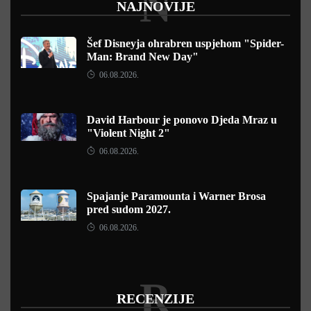
N
NAJNOVIJE
Šef Disneyja ohrabren uspjehom "Spider-
Man: Brand New Day"
06.08.2026.
David Harbour je ponovo Djeda Mraz u
"Violent Night 2"
06.08.2026.
Spajanje Paramounta i Warner Brosa
pred sudom 2027.
06.08.2026.
R
RECENZIJE