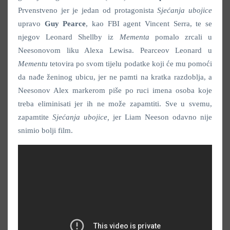
Prvenstveno jer je jedan od protagonista
Sjećanja ubojice
upravo
Guy Pearce
, kao FBI agent Vincent Serra, te se
njegov Leonard Shellby iz
Mementa
pomalo zrcali u
Neesonovom liku Alexa Lewisa. Pearceov Leonard u
Mementu
tetovira po svom tijelu podatke koji će mu pomoći
da nađe ženinog ubicu, jer ne pamti na kratka razdoblja, a
Neesonov Alex markerom piše po ruci imena osoba koje
treba eliminisati jer ih ne može zapamtiti. Sve u svemu,
zapamtite
Sjećanja ubojice,
jer Liam Neeson odavno nije
snimio bolji film.