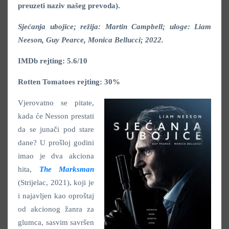
preuzeti naziv našeg prevoda).
Sjećanja ubojice; režija: Martin Campbell; uloge: Liam
Neeson, Guy Pearce, Monica Bellucci; 2022.
IMDb rejting: 5.6/10
Rotten Tomatoes rejting: 30%
Vjerovatno se pitate,
kada će Nesson prestati
da se junači pod stare
dane? U prošloj godini
imao je dva akciona
hita,
The Marksman
(Strijelac, 2021), koji je
i najavljen kao oproštaj
od akcionog žanra za
glumca, sasvim savršen