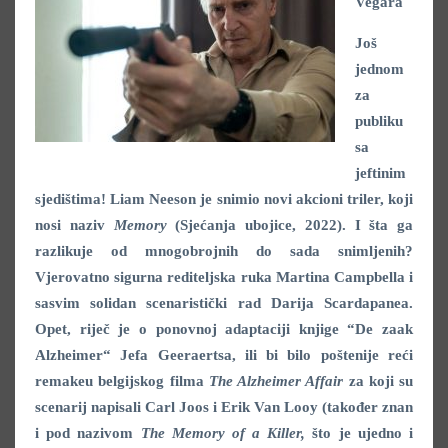
Vegara
Još
jednom
za
publiku
sa
jeftinim
sjedištima! Liam Neeson je snimio novi akcioni triler, koji
nosi naziv
Memory
(Sjećanja ubojice, 2022). I šta ga
razlikuje od mnogobrojnih do sada snimljenih?
Vjerovatno sigurna rediteljska ruka Martina Campbella i
sasvim solidan scenaristički rad Darija Scardapanea.
Opet, riječ je o ponovnoj adaptaciji knjige “De zaak
Alzheimer“ Jefa Geeraertsa, ili bi bilo poštenije reći
remakeu belgijskog filma
The Alzheimer Affair
za koji su
scenarij napisali Carl Joos i Erik Van Looy (također znan
i pod nazivom
The Memory of a Killer,
što je ujedno i