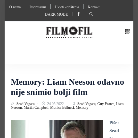
O nama
Impressum
Uvjeti korištenja
Kontakt
DARK MODE
Memory: Liam Neeson odavno
nije snimio bolji film
Sead Vegara
24.05.2022.
Sead Vegara,
Guy Pearce,
Liam
Neeson,
Martin Campbell,
Monica Bellucci,
Memory
Piše:
Sead