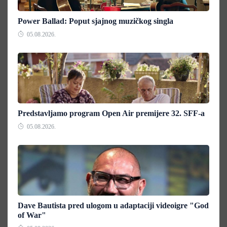
Power Ballad: Poput sjajnog muzičkog singla
05.08.2026.
Predstavljamo program Open Air premijere 32. SFF-a
05.08.2026.
Dave Bautista pred ulogom u adaptaciji videoigre "God
of War"