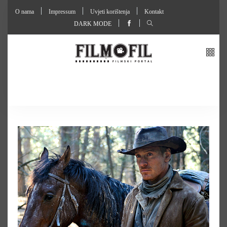
O nama
Impressum
Uvjeti korištenja
Kontakt
DARK MODE