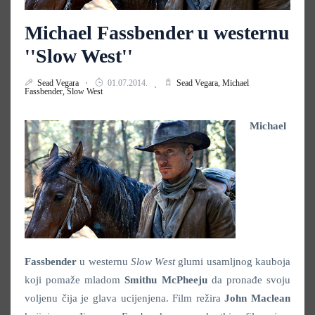
Michael Fassbender u westernu
''Slow West''
Sead Vegara
01.07.2014.
Sead Vegara,
Michael
Fassbender,
Slow West
Michael
Fassbender
u westernu
Slow West
glumi usamljnog kauboja
koji pomaže mladom
Smithu McPheeju
da pronađe svoju
voljenu čija je glava ucijenjena. Film režira
John Maclean