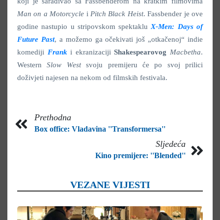
koji je sarađivao sa Fassbenderom na kratkim filmovima
Man on a Motorcycle
i
Pitch Black Heist
. Fassbender je ove
godine nastupio u stripovskom spektaklu
X-Men: Days of
Future Past
, a možemo ga očekivati još „otkačenoj“ indie
komediji
Frank
i ekranizaciji
Shakespearovog
Macbetha
.
Western
Slow West
svoju premijeru će po svoj prilici
doživjeti najesen na nekom od filmskih festivala.
Prethodna
Box office: Vladavina ''Transformersa''
Sljedeća
Kino premijere: ''Blended''
VEZANE VIJESTI