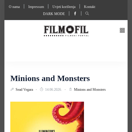
O nama
Impressum
Uvjeti korištenja
Kontakt
DARK MODE
Minions and Monsters
Sead Vegara
14.06.2026.
Minions and Monsters