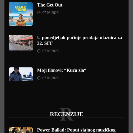
The Get Out
07.08.2026.
U ponedjeljak počinje prodaja ulaznica za
32. SFF
07.08.2026.
Moji filmovi: “Kuća zla“
07.08.2026.
R
RECENZIJE
Power Ballad: Poput sjajnog muzičkog