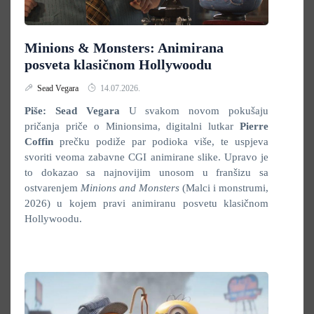
Minions & Monsters: Animirana
posveta klasičnom Hollywoodu
Sead Vegara
14.07.2026.
Piše: Sead Vegara
U svakom novom pokušaju
pričanja priče o Minionsima, digitalni lutkar
Pierre
Coffin
prečku podiže par podioka više, te uspjeva
svoriti veoma zabavne CGI animirane slike. Upravo je
to dokazao sa najnovijim unosom u franšizu sa
ostvarenjem
Minions and Monsters
(Malci i monstrumi,
2026) u kojem pravi animiranu posvetu klasičnom
Hollywoodu.