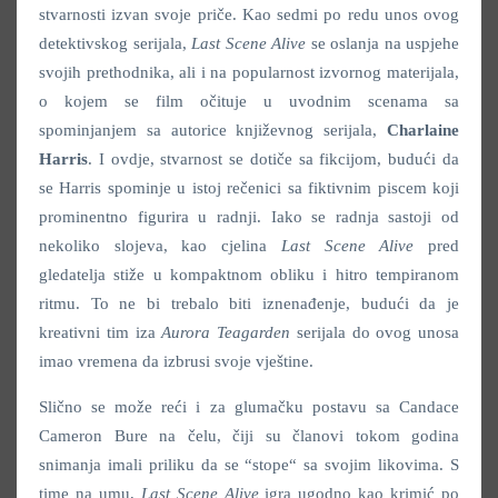
stvarnosti izvan svoje priče. Kao sedmi po redu unos ovog
detektivskog serijala,
Last Scene Alive
se oslanja na uspjehe
svojih prethodnika, ali i na popularnost izvornog materijala,
o kojem se film očituje u uvodnim scenama sa
spominjanjem sa autorice književnog serijala,
Charlaine
Harris
. I ovdje, stvarnost se dotiče sa fikcijom, budući da
se Harris spominje u istoj rečenici sa fiktivnim piscem koji
prominentno figurira u radnji. Iako se radnja sastoji od
nekoliko slojeva, kao cjelina
Last Scene Alive
pred
gledatelja stiže u kompaktnom obliku i hitro tempiranom
ritmu. To ne bi trebalo biti iznenađenje, budući da je
kreativni tim iza
Aurora Teagarden
serijala do ovog unosa
imao vremena da izbrusi svoje vještine.
Slično se može reći i za glumačku postavu sa Candace
Cameron Bure na čelu, čiji su članovi tokom godina
snimanja imali priliku da se “stope“ sa svojim likovima. S
time na umu,
Last Scene Alive
igra ugodno kao krimić po