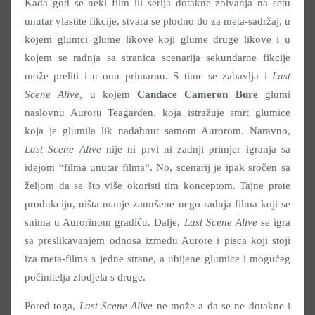
Kada god se neki film ili serija dotakne zbivanja na setu
unutar vlastite fikcije, stvara se plodno tlo za meta-sadržaj, u
kojem glumci glume likove koji glume druge likove i u
kojem se radnja sa stranica scenarija sekundarne fikcije
može preliti i u onu primarnu. S time se zabavlja i
Last
Scene Alive,
u kojem
Candace Cameron Bure
glumi
naslovnu Auroru Teagarden, koja istražuje smrt glumice
koja je glumila lik nadahnut samom Aurorom. Naravno,
Last Scene Alive
nije ni prvi ni zadnji primjer igranja sa
idejom “filma unutar filma“. No, scenarij je ipak sročen sa
željom da se što više okoristi tim konceptom. Tajne prate
produkciju, ništa manje zamršene nego radnja filma koji se
snima u Aurorinom gradiću. Dalje,
Last Scene Alive
se igra
sa preslikavanjem odnosa između Aurore i pisca koji stoji
iza meta-filma s jedne strane, a ubijene glumice i mogućeg
počinitelja zlodjela s druge.
Pored toga,
Last Scene Alive
ne može a da se ne dotakne i