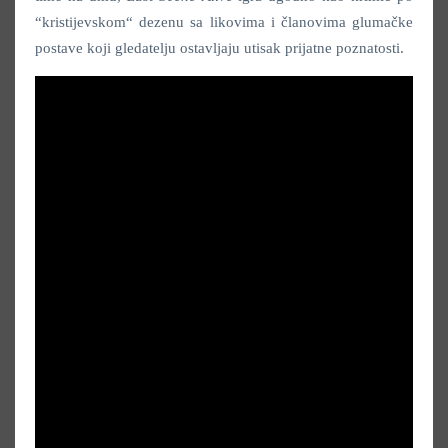
“kristijevskom“ dezenu sa likovima i članovima glumačke
postave koji gledatelju ostavljaju utisak prijatne poznatosti.