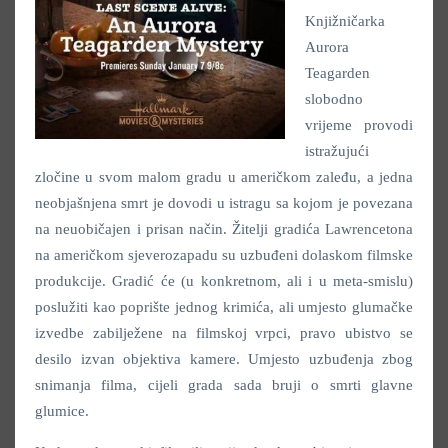
Knjižničarka
Aurora
Teagarden
slobodno
vrijeme provodi
istražujući
zločine u svom malom gradu u američkom zaleđu, a jedna
neobjašnjena smrt je dovodi u istragu sa kojom je povezana
na neuobičajen i prisan način. Žitelji gradića Lawrencetona
na američkom sjeverozapadu su uzbuđeni dolaskom filmske
produkcije. Gradić će (u konkretnom, ali i u meta-smislu)
poslužiti kao poprište jednog krimića, ali umjesto glumačke
izvedbe zabilježene na filmskoj vrpci, pravo ubistvo se
desilo izvan objektiva kamere. Umjesto uzbuđenja zbog
snimanja filma, cijeli grada sada bruji o smrti glavne
glumice.