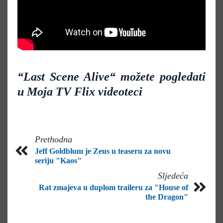
“
Last Scene Alive
“
možete pogledati
u Moja TV Flix videoteci
Prethodna
Jeff Goldblum je Zeus u teaseru za novu
seriju "Kaos"
Sljedeća
Rat zmajeva u duplom traileru za "House of
the Dragon"