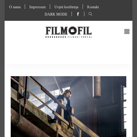
O nama
Impressum
Uvjeti korištenja
Kontakt
DARK MODE