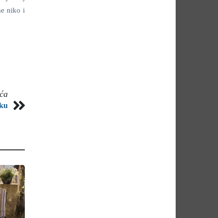
me niko i
eća
sku