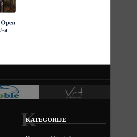
m Open
F-a
K
KATEGORIJE