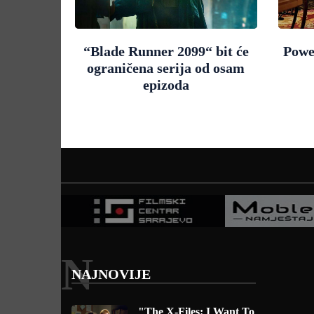
“Blade Runner 2099“ bit će
Powe
ograničena serija od osam
epizoda
N
NAJNOVIJE
"The X-Files: I Want To