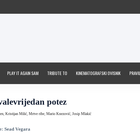
PLAY IT AGAIN SAM
TRIBUTE TO
KINEMATOGRAFSKI OVISNIK
PRAVIL
valevrijedan potez
den,
Kristijan Milić,
Mrtve ribe,
Mario Knezović,
Josip Mlakić
e: Sead Vegara