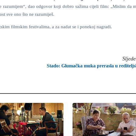
 ne razumijem“, dao odgovor koji dobro sažima cijeli film: „Mislim da 
ost sve ono što ne razumiješ.
tskim filmskim festivalima, a za nadat se i ponekoj nagradi.
Sljed
Stado: Glumačka muka prerasla u reditelj