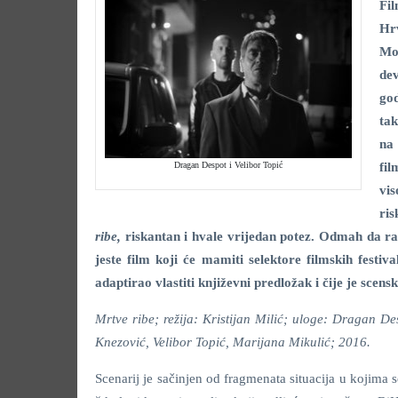
Fi
Hr
Mos
dev
god
ta
na 
Dragan Despot i Velibor Topić
fi
vis
ris
ribe,
riskantan i hvale vrijedan potez. Odmah da raz
jeste film koji će mamiti selektore filmskih festiv
adaptirao vlastiti književni predložak i čije je scen
Mrtve ribe; režija: Kristijan Milić; uloge: Dragan 
Knezović, Velibor Topić, Marijana Mikulić; 2016.
Scenarij je sačinjen od fragmenata situacija u kojima s