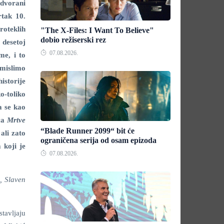
 dvorani
rtak 10.
roteklih
"The X-Files: I Want To Believe"
dobio režiserski rez
 desetoj
07.08.2026.
me, i to
omislimo
historije
-toliko
a se kao
ića
Mrtve
“Blade Runner 2099“ bit će
ali zato
ograničena serija od osam epizoda
 koji je
07.08.2026.
, Slaven
stavljaju