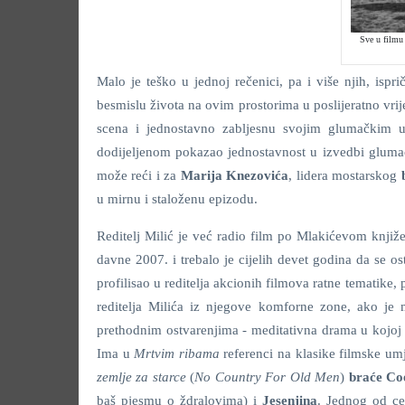
Sve u filmu 
Malo je teško u jednoj rečenici, pa i više njih, ispr
besmislu života na ovim prostorima u poslijeratno vri
scena i jednostavno zabljesnu svojim glumačkim 
dodijeljenom pokazao jednostavnost u izvedbi glumačk
može reći i za
Marija Knezovića
, lidera mostarskog
u mirnu i staloženu epizodu.
Reditelj Milić je već radio film po Mlakićevom knjiže
davne 2007. i trebalo je cijelih devet godina da se os
profilisao u reditelja akcionih filmova ratne tematike
reditelja Milića iz njegove komforne zone, ako je 
prethodnim ostvarenjima - meditativna drama u kojoj 
Ima u
Mrtvim ribama
referenci na klasike filmske um
zemlje za starce
(
No Country For Old Men
)
braće Co
baš pjesmu o ždralovima) i
Jesenjina
. Jednog od ce