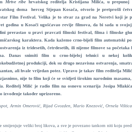
lm
Mrtve ribe
hrvatskog reditelja Kristijana Milića, u prepunoj
vatskog doma herceg Stjepan Kosača, otvorio je pretprošli četv
tar Film Festival. Velika je to stvar za grad na Neretvi koji je p
et godina u Kosači ugošćavao revije filmova, da bi sada u svojoj
ini prerastao u pravi pravcati filmski festival, filma i filmske glu
kmičarskog karaktera. Kada kažemo crno-bijeli film automatski p
ostvarenja iz tridesetih, četrdesetih, ili nijeme filmove sa početaka 
lma. Danas snimiti film u crno-bijeloj tehnici u nekoj koliko
okobudžetnoj produkciji, dok su drugo nezavisna ostvarenja, smatr
kantan, ali hvale vrijedan potez. Upravo je takav film reditelja Mil
jasnimo, nije to film koji će se svidjeti širokim narodnim masama, 
ala. Reditelj Milić je radio film na osnovu scenarija Josipa Mlakića
sko izvođenje također uprizoreno.
Despot, Armin Omerović, Rijad Gvozden, Mario Knezović, Ornela Vištica
e smijenjuje veliki broj likova, a sve je povezano tankom niti koju pred