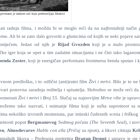
povezano je tankom niti koju predstavljaju ždralovi
ičati radnju filma, i možda bi se moglo reći da na najbrutalniji način
jeme. Ali bi se zato dalo govoriti o glumcima od kojih se neki pojave s
umijećem. Jedan od njih je
Rijad Gvozden
koji je u malo prostor
e igre koja se opet u tim zadatim situacijama i ne čini tako laganom.
benda Zoster
, koji je energičan performans frontmena benda sputao i k
vnom predlošku, i to odlični (anti)ratni film
Živi i mrtvi.
Bilo je to ne
tvari ponovna saradnja reditelja i spisatelja. Slobodno se može reći da
, pomenuti
Živi i mrtvi
i
Broj 55.
Slučaj sa najnovijim
Mrtve ribe
je uprav
možemo tako nazvati, i snimanje filma koji je sušta suprotnost sa 
ima nekoliko izvrsnih momenata, par istinski čudesnih scena i friškog
jetnosti poput
Bergmanovog
Sedmog pečata
(
The Seventh Seal
), i nov
en
,
Almodovarov
Hable con ella
(
Pričaj sa njom
), a likovi citiraju
Krl
ntralnih likova – Profesora portretira
Dragan Despot
i upravo je on 