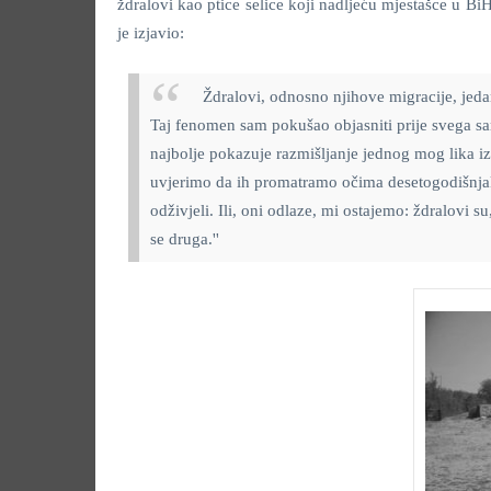
ždralovi kao ptice selice koji nadljeću mjestašce u Bi
je izjavio:
Ždralovi, odnosno njihove migracije, jedan
Taj fenomen sam pokušao objasniti prije svega s
najbolje pokazuje razmišljanje jednog mog lika iz
uvjerimo da ih promatramo očima desetogodišnjaka,
odživjeli. Ili, oni odlaze, mi ostajemo: ždralovi 
se druga.''