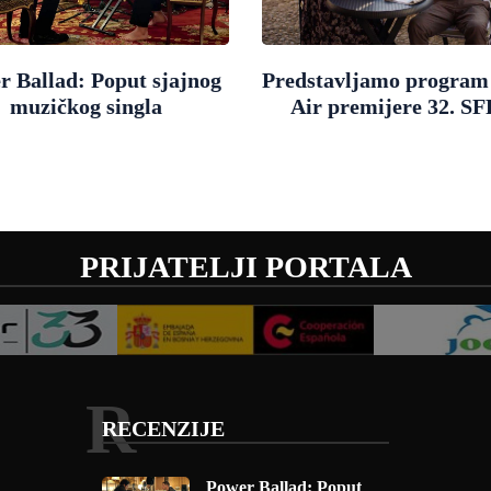
r Ballad: Poput sjajnog
Predstavljamo progra
muzičkog singla
Air premijere 32. SF
PRIJATELJI PORTALA
R
RECENZIJE
Power Ballad: Poput