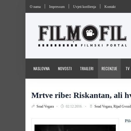
O nama
Impressum
Uvjeti korištenja
Kontakt
NASLOVNA
NOVOSTI
TRAILERI
RECENZIJE
TV
Mrtve ribe: Riskantan, ali h
Sead Vegara
02.12.2016.
Sead Vegara,
Rijad Gvoz
Piš