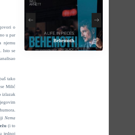
 govori o
amo u par
How To Rob A Bank
Heart of the Beast
By Any Means
Behemoth
a njemu
 Isto se
analisao
 baš tako
 se Milić
o izlazak
njegovim
 humora.
iji
Nema
ežu
(i to
u jednoj