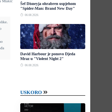
ta Mlakić
Šef Disneyja ohrabren uspjehom
"Spider-Man: Brand New Day"
06.08.2026.
olike.
o
mo
ađa
David Harbour je ponovo Djeda
Mraz u "Violent Night 2"
06.08.2026.
USKORO