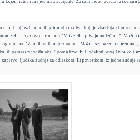
H u kojem ratne rane još nisu zacijelile. Za sam motiv ždralova scenaris
 su od najfascinantnijih prirodnih motiva, koji je višeslojan i pun simb
amom sebi, pogotovo u romanu “Mrtve ribe plivaju na leđima”. Možda t
 tog romana: ''Zato ih volimo promatrati. Možda se, barem na trenutak,
 ili petnaestogodišnjaka. I pomislimo: bi li odabrali ovaj život koji s
su, zapravo, ljudska žudnja za odlaskom. Ili povratkom: iz jedne žudnje r