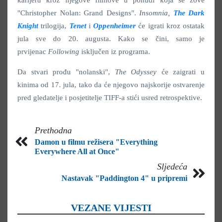
"Christopher Nolan: Grand Designs".
Insomnia,
The Dark
Knight
trilogija,
Tenet
i
Oppenheimer
će igrati kroz ostatak
jula sve do 20. augusta. Kako se čini, samo je
prvijenac
Following
isključen iz programa.
Da stvari prođu "nolanski",
The Odyssey
će zaigrati u
kinima od 17. jula, tako da će njegovo najskorije ostvarenje
pred gledatelje i posjetitelje TIFF-a stići usred retrospektive.
Prethodna
Damon u filmu režisera "Everything
Everywhere All at Once"
Sljedeća
Nastavak "Paddington 4" u pripremi
VEZANE VIJESTI