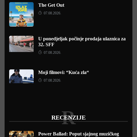
The Get Out
07.08.2026.
U ponedjeljak počinje prodaja ulaznica za
32. SFF
07.08.2026.
Moji filmovi: “Kuća zla“
07.08.2026.
R
RECENZIJE
Power Ballad: Poput sjajnog muzičkog