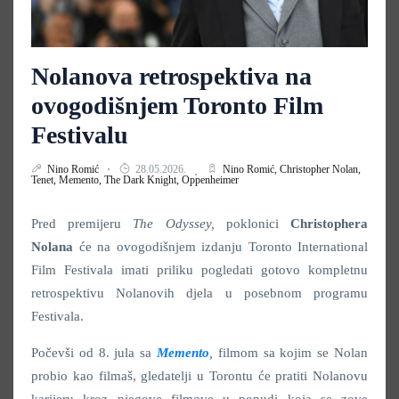
Nolanova retrospektiva na
ovogodišnjem Toronto Film
Festivalu
Nino Romić
28.05.2026.
Nino Romić,
Christopher Nolan,
Tenet,
Memento,
The Dark Knight,
Oppenheimer
Pred premijeru
The Odyssey,
poklonici
Christophera
Nolana
će na ovogodišnjem izdanju Toronto International
Film Festivala imati priliku pogledati gotovo kompletnu
retrospektivu Nolanovih djela u posebnom programu
Festivala.
Počevši od 8. jula sa
Memento
,
filmom sa kojim se Nolan
probio kao filmaš, gledatelji u Torontu će pratiti Nolanovu
karijeru kroz njegove filmove u ponudi koja se zove