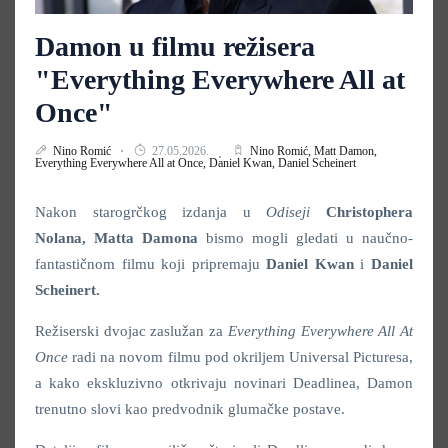
Damon u filmu režisera
"Everything Everywhere All at
Once"
Nino Romić
27.05.2026.
Nino Romić,
Matt Damon,
Everything Everywhere All at Once,
Daniel Kwan,
Daniel Scheinert
Nakon starogrčkog izdanja u
Odiseji
Christophera
Nolana,
Matta Damona
bismo mogli gledati u naučno-
fantastičnom filmu koji pripremaju
Daniel Kwan
i
Daniel
Scheinert.
Režiserski dvojac zaslužan za
Everything Everywhere All At
Once
radi na novom filmu pod okriljem Universal Picturesa,
a kako ekskluzivno otkrivaju novinari Deadlinea, Damon
trenutno slovi kao predvodnik glumačke postave.