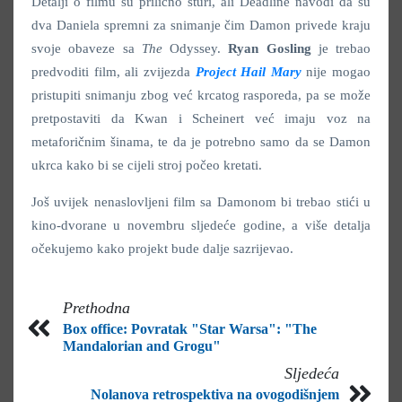
Detalji o filmu su prilično šturi, ali Deadline navodi da su
dva Daniela spremni za snimanje čim Damon privede kraju
svoje obaveze sa
The
Odyssey.
Ryan Gosling
je trebao
predvoditi film, ali zvijezda
Project Hail Mary
nije mogao
pristupiti snimanju zbog već krcatog rasporeda, pa se može
pretpostaviti da Kwan i Scheinert već imaju voz na
metaforičnim šinama, te da je potrebno samo da se Damon
ukrca kako bi se cijeli stroj počeo kretati.
Još uvijek nenaslovljeni film sa Damonom bi trebao stići u
kino-dvorane u novembru sljedeće godine, a više detalja
očekujemo kako projekt bude dalje sazrijevao.
Prethodna
Box office: Povratak "Star Warsa": "The
Mandalorian and Grogu"
Sljedeća
Nolanova retrospektiva na ovogodišnjem