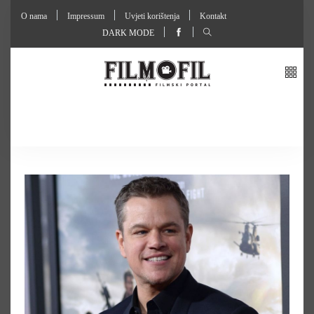
O nama
Impressum
Uvjeti korištenja
Kontakt
DARK MODE