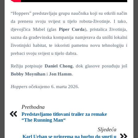
“Hoppers” predstavljaju grupu naučnika koji su otkrili način
da prenesu svoju svijest u tijelo robota-životinje. I tako,
djevojčica Mabel (glas
Piper Curda
), pristalica životinja,
sazna da građevinska kompanija namjerava da uništi lokalni
životinjski habitat, te iskoristi pametnu novu tehnologiju i
prebaci svoju svijest u tijelo dabra.
Režiju potpisuje
Daniel Chong
, dok glasove posuđuju još
Bobby Moynihan
i
Jon Hamm
.
Hoppers
očekujemo 6. marta 2026.
Prethodna
Predstavljamo titlovani trailer za remake
“The Running Man“
Sljedeća
Karl Urban se priprema na borbu do smrti u