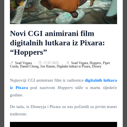
Novi CGI animirani film
digitalnih lutkara iz Pixara:
“Hoppers”
Sead Vegara
17.07.2025.
Sead Vegara,
Hoppers,
Piper
Curda,
Daniel Chong,
Jon Hamm,
Digitalni lutkari iz Pixara,
Disney
Najnoviji CGI animirani film iz radionice
digitalnih lutkara
iz Pixara
pod nazivom
Hoppers
stiže u martu sljedeće
godine.
Do tada, iz Disneyja i Pixara su nas počastili sa prvim teaser
trailerom: