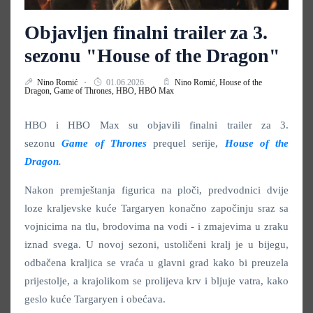
Objavljen finalni trailer za 3.
sezonu "House of the Dragon"
Nino Romić
01.06.2026.
Nino Romić,
House of the
Dragon,
Game of Thrones,
HBO,
HBO Max
HBO i HBO Max su objavili finalni trailer za 3.
sezonu
Game of Thrones
prequel serije,
House of the
Dragon
.
Nakon premještanja figurica na ploči, predvodnici dvije
loze kraljevske kuće Targaryen konačno započinju sraz sa
vojnicima na tlu, brodovima na vodi - i zmajevima u zraku
iznad svega. U novoj sezoni, ustoličeni kralj je u bijegu,
odbačena kraljica se vraća u glavni grad kako bi preuzela
prijestolje, a krajolikom se prolijeva krv i bljuje vatra, kako
geslo kuće Targaryen i obećava.