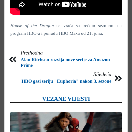
House of the Dragon
se vraća sa trećom sezonom na
program HBO-a i ponudu HBO Maxa od 21. juna.
Prethodna
Alan Ritchson razvija nove serije za Amazon
Prime
Sljedeća
HBO gasi seriju "Euphoria" nakon 3. sezone
VEZANE VIJESTI