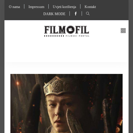
O nama
Impressum
Uvjeti korištenja
Kontakt
DARK MODE