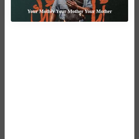
Your Mother Your Mother Your Mother
Heart of the Beast
The Weight
Behemoth