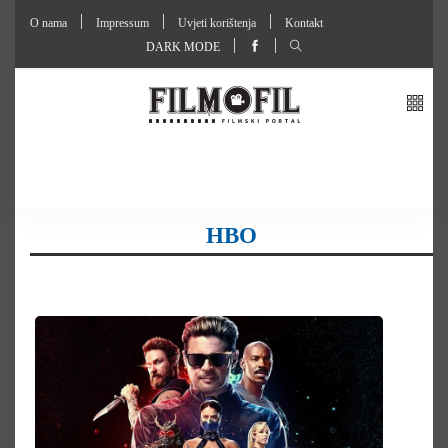
O nama
Impressum
Uvjeti korištenja
Kontakt
DARK MODE
HBO