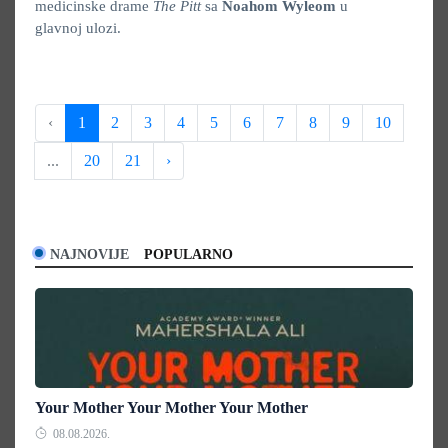
medicinske drame
The Pitt
sa
Noahom Wyleom
u
glavnoj ulozi.
‹
1
2
3
4
5
6
7
8
9
10
...
20
21
›
NAJNOVIJE
POPULARNO
Your Mother Your Mother Your Mother
08.08.2026.