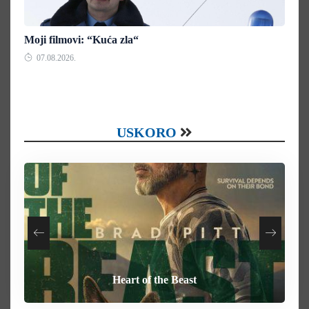
Moji filmovi: “Kuća zla“
07.08.2026.
USKORO
Your Mother Your Mother Your Mother
How To Rob A Bank
Heart of the Beast
Behemoth