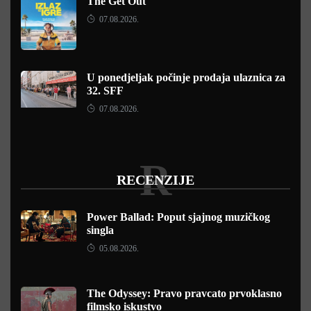
The Get Out
07.08.2026.
U ponedjeljak počinje prodaja ulaznica za
32. SFF
07.08.2026.
R
RECENZIJE
Power Ballad: Poput sjajnog muzičkog
singla
05.08.2026.
The Odyssey: Pravo pravcato prvoklasno
filmsko iskustvo