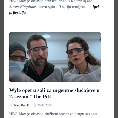
HBO Max je objavio prvi trailer za
A Knight of the
Seven Kingdoms,
novu spin-off seriju temljenu na
Igri
prijestolja
.
Wyle opet u sali za urgentne slučajeve u
2. sezoni "The Pitt"
Nino Romić
26.08.2025.
HBO Max je objavio službeni teaser za drugu sezonu