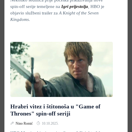
Nekoliko sedmica prije početka prikazivanja nove
spin-off serije temeljene na
Igri prijestolja
,
HBO je
objavio službeni trailer za
A Knight of the Seven
Kingdoms.
Hrabri vitez i štitonoša u "Game of
Thrones" spin-off seriji
Nino Romić
10.10.2025.