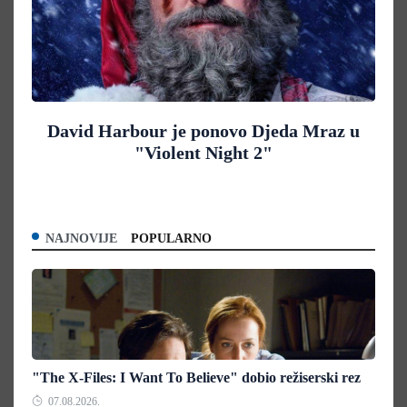
David Harbour je ponovo Djeda Mraz u
"Violent Night 2"
NAJNOVIJE
POPULARNO
"The X-Files: I Want To Believe" dobio režiserski rez
07.08.2026.