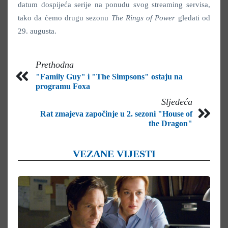
datum dospijeća serije na ponudu svog streaming servisa,
tako da ćemo drugu sezonu
The Rings of Power
gledati od
29. augusta.
Prethodna
"Family Guy" i "The Simpsons" ostaju na
programu Foxa
Sljedeća
Rat zmajeva započinje u 2. sezoni "House of
the Dragon"
VEZANE VIJESTI