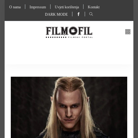
O nama
Impressum
Uvjeti korištenja
Kontakt
DARK MODE