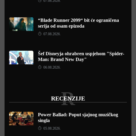
07.08.2026.
“Blade Runner 2099“ bit će ograničena
serija od osam epizoda
07.08.2026.
Šef Disneyja ohrabren uspjehom "Spider-
Man: Brand New Day"
06.08.2026.
R
RECENZIJE
Power Ballad: Poput sjajnog muzičkog
singla
05.08.2026.