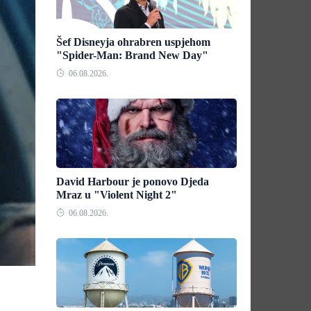
Šef Disneyja ohrabren uspjehom
"Spider-Man: Brand New Day"
06.08.2026.
David Harbour je ponovo Djeda
Mraz u "Violent Night 2"
06.08.2026.