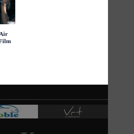
Air
 Film