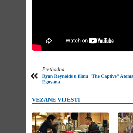
Prethodna
Ryan Reynolds u filmu ''The Captive'' Atom
Egoyana
VEZANE VIJESTI