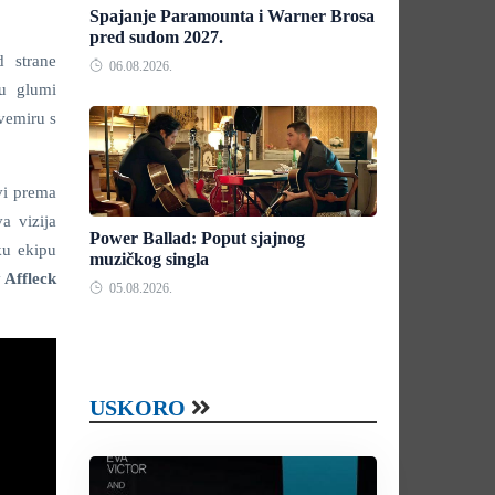
Spajanje Paramounta i Warner Brosa
pred sudom 2027.
d strane
06.08.2026.
u glumi
svemiru s
vi prema
a vizija
Power Ballad: Poput sjajnog
ku ekipu
muzičkog singla
 Affleck
05.08.2026.
USKORO