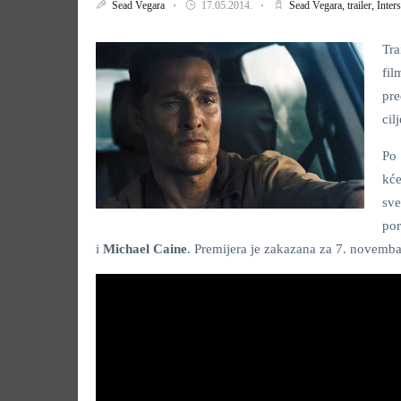
Sead Vegara
17.05.2014.
Sead Vegara,
trailer,
Inters
Tr
fi
pre
cil
Po 
kće
sve
po
i
Michael Caine
. Premijera je zakazana za 7. novemba