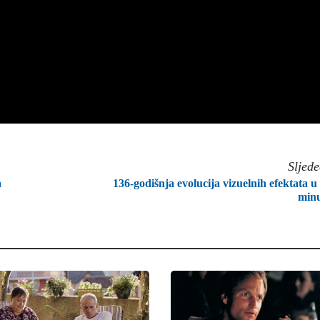
Sljed
a
136-godišnja evolucija vizuelnih efektata u 
min