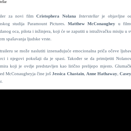
tellar
ailer za novi film
Cristophera Nolana
Interstellar
je objavljne o
lmskog studija Paramount Pictures.
Matthew McConaughey
u film
danog oca, pilota i inžinjera, koji će se zaputiti u istraživačku misiju u 
jem spašavanja ljudske vrste.
traileru se može naslutiti iznenađujuće emocionalna priča očeve ljuba
rci i njegovi pokušaji da je spasi. Također se da primijetiti Nolanov
mira koji je ovdje predstavljen kao lirično prelijepo mjesto. Glumač
red McConaugheyja čine još
Jessica Chastain
,
Anne Hathaway
,
Casey
r.