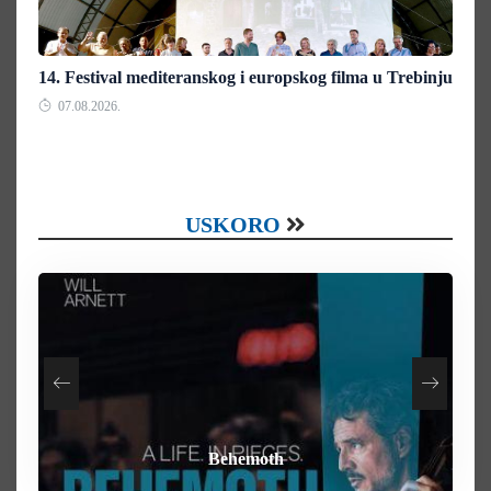
14. Festival mediteranskog i europskog filma u Trebinju
07.08.2026.
USKORO
How To Rob A Bank
Heart of the Beast
By Any Means
Behemoth