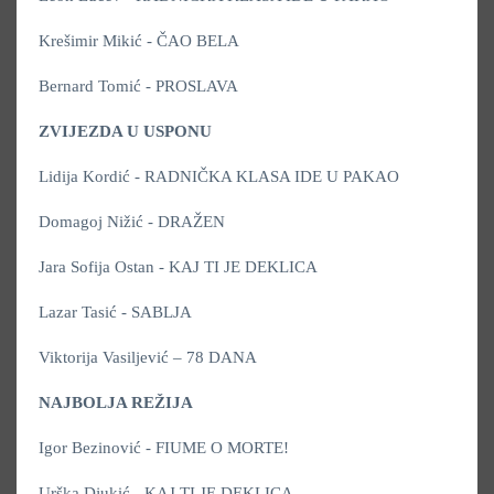
Krešimir Mikić - ČAO BELA
Bernard Tomić - PROSLAVA
ZVIJEZDA U USPONU
Lidija Kordić - RADNIČKA KLASA IDE U PAKAO
Domagoj Nižić - DRAŽEN
Jara Sofija Ostan - KAJ TI JE DEKLICA
Lazar Tasić - SABLJA
Viktorija Vasiljević – 78 DANA
NAJBOLJA REŽIJA
Igor Bezinović - FIUME O MORTE!
Urška Djukić - KAJ TI JE DEKLICA