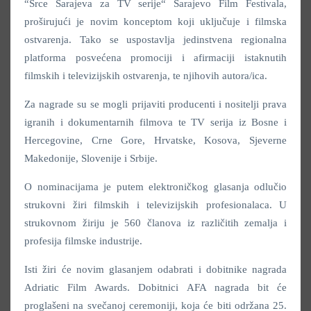
“Srce Sarajeva za TV serije“ Sarajevo Film Festivala,
proširujući je novim konceptom koji uključuje i filmska
ostvarenja. Tako se uspostavlja jedinstvena regionalna
platforma posvećena promociji i afirmaciji istaknutih
filmskih i televizijskih ostvarenja, te njihovih autora/ica.
Za nagrade su se mogli prijaviti producenti i nositelji prava
igranih i dokumentarnih filmova te TV serija iz Bosne i
Hercegovine, Crne Gore, Hrvatske, Kosova, Sjeverne
Makedonije, Slovenije i Srbije.
O nominacijama je putem elektroničkog glasanja odlučio
strukovni žiri filmskih i televizijskih profesionalaca. U
strukovnom žiriju je 560 članova iz različitih zemalja i
profesija filmske industrije.
Isti žiri će novim glasanjem odabrati i dobitnike nagrada
Adriatic Film Awards. Dobitnici AFA nagrada bit će
proglašeni na svečanoj ceremoniji, koja će biti održana 25.