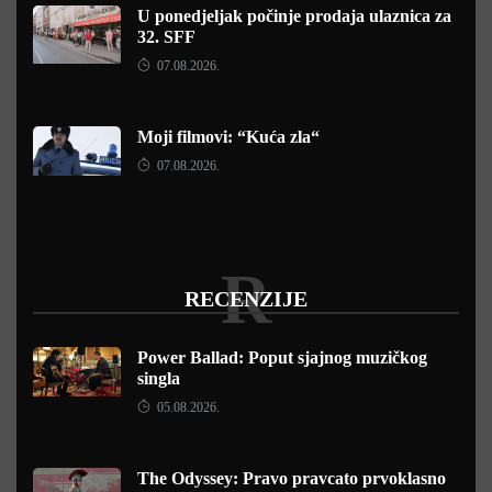
U ponedjeljak počinje prodaja ulaznica za
32. SFF
07.08.2026.
Moji filmovi: “Kuća zla“
07.08.2026.
R
RECENZIJE
Power Ballad: Poput sjajnog muzičkog
singla
05.08.2026.
The Odyssey: Pravo pravcato prvoklasno