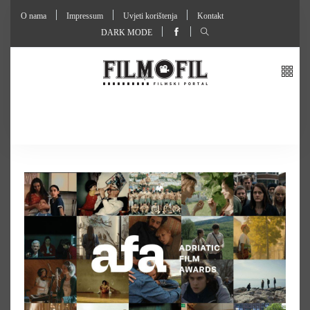
O nama
Impressum
Uvjeti korištenja
Kontakt
DARK MODE