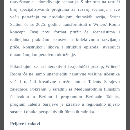
usavršavanje i dorađivanje scenarija. S obzirom na rastući
broj specijalizovanih programa za razvoj scenarija i sve
veću potražnju za produkcijom dramskih serija, Script
Station će se 2025. godine transformisati u Writers’ Room
koncept. Ovaj novi format pružit će scenaristima i
rediteljima praktično iskustvo u kolektivnom razvijanju
priče, konstrukciji likova i strukturi epizoda, stvarajući
dinamično, kooperativno okruženje.
Fokusirajući se na interaktivni i zajednički pristup, Writers’
Room će ne samo unaprijediti narativne vještine učesnika
već i ojačati kreativne mreže unutar Talents Sarajevo
zajednice. Pokrenut u saradnji sa Međunarodnim filmskim
festivalom u Berlinu i programom Berlinale Talents,
program Talents Sarajevo je izrastao u regionalno mjesto
susreta i obuke perspektivnih filmskih radnika.
Prijave i rokovi