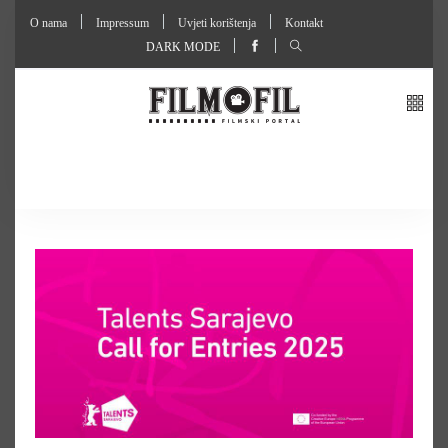
O nama
Impressum
Uvjeti korištenja
Kontakt
DARK MODE