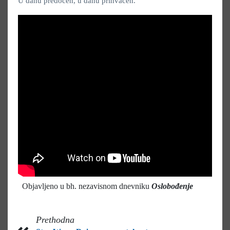
U dahu predočen, u dahu prihvaćen.
Objavljeno u bh. nezavisnom dnevniku
Oslobođenje
Prethodna