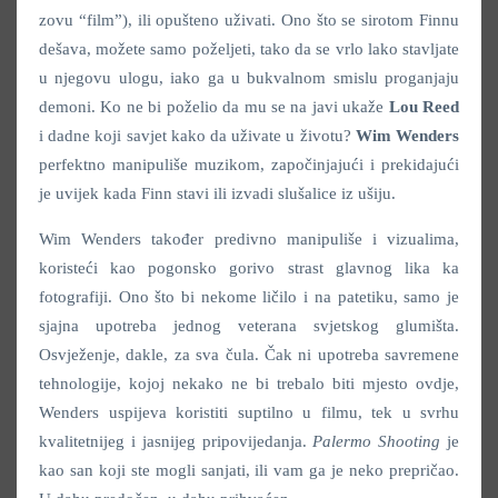
zovu “film”), ili opušteno uživati. Ono što se sirotom Finnu
dešava, možete samo poželjeti, tako da se vrlo lako stavljate
u njegovu ulogu, iako ga u bukvalnom smislu proganjaju
demoni. Ko ne bi poželio da mu se na javi ukaže
Lou Reed
i dadne koji savjet kako da uživate u životu?
Wim Wenders
perfektno manipuliše muzikom, započinjajući i prekidajući
je uvijek kada Finn stavi ili izvadi slušalice iz ušiju.
Wim Wenders također predivno manipuliše i vizualima,
koristeći kao pogonsko gorivo strast glavnog lika ka
fotografiji. Ono što bi nekome ličilo i na patetiku, samo je
sjajna upotreba jednog veterana svjetskog glumišta.
Osvježenje, dakle, za sva čula. Čak ni upotreba savremene
tehnologije, kojoj nekako ne bi trebalo biti mjesto ovdje,
Wenders uspijeva koristiti suptilno u filmu, tek u svrhu
kvalitetnijeg i jasnijeg pripovijedanja.
Palermo Shooting
je
kao san koji ste mogli sanjati, ili vam ga je neko prepričao.