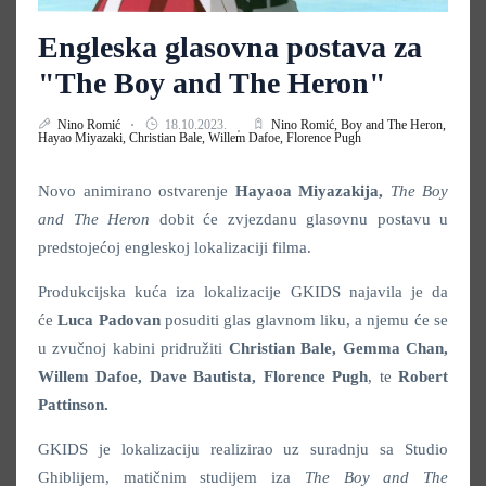
Engleska glasovna postava za
"The Boy and The Heron"
Nino Romić
18.10.2023.
Nino Romić,
Boy and The Heron,
Hayao Miyazaki,
Christian Bale,
Willem Dafoe,
Florence Pugh
Novo animirano ostvarenje
Hayaoa Miyazakija,
The Boy
and The Heron
dobit će zvjezdanu glasovnu postavu u
predstojećoj engleskoj lokalizaciji filma.
Produkcijska kuća iza lokalizacije GKIDS najavila je da
će
Luca Padovan
posuditi glas glavnom liku, a njemu će se
u zvučnoj kabini pridružiti
Christian Bale,
Gemma Chan,
Willem Dafoe, Dave Bautista, Florence
Pugh
, te
Robert
Pattinson.
GKIDS je lokalizaciju realizirao uz suradnju sa Studio
Ghiblijem, matičnim studijem iza
The Boy and The