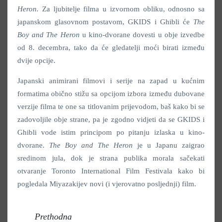
Heron.
Za ljubitelje filma u izvornom obliku, odnosno sa
japanskom glasovnom postavom, GKIDS i Ghibli će
The
Boy and The Heron
u kino-dvorane dovesti u obje izvedbe
od 8. decembra, tako da će gledatelji moći birati između
dvije opcije.
Japanski animirani filmovi i serije na zapad u kućnim
formatima obično stižu sa opcijom izbora između dubovane
verzije filma te one sa titlovanim prijevodom, baš kako bi se
zadovoljile obje strane, pa je zgodno vidjeti da se GKIDS i
Ghibli vode istim principom po pitanju izlaska u kino-
dvorane.
The Boy and The Heron
je u Japanu zaigrao
sredinom jula, dok je strana publika morala sačekati
otvaranje Toronto International Film Festivala kako bi
pogledala Miyazakijev novi (i vjerovatno posljednji) film.
Prethodna