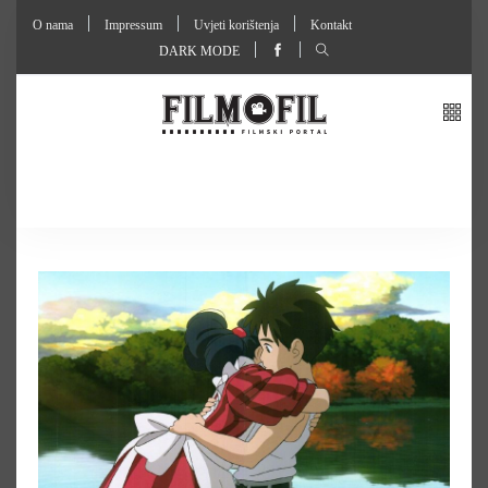
O nama
Impressum
Uvjeti korištenja
Kontakt
DARK MODE