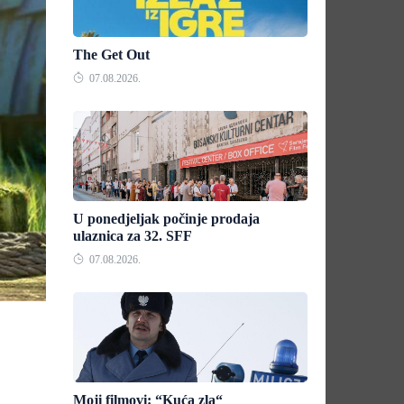
The Get Out
07.08.2026.
U ponedjeljak počinje prodaja
ulaznica za 32. SFF
07.08.2026.
Moji filmovi: “Kuća zla“