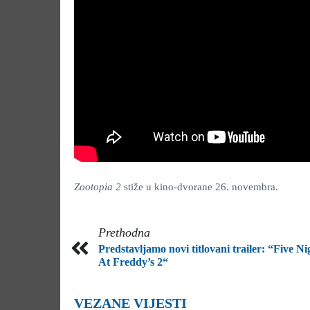
Zootopia 2
stiže u kino-dvorane 26. novembra.
Prethodna
Predstavljamo novi titlovani trailer: “Five Ni
At Freddy’s 2“
VEZANE VIJESTI