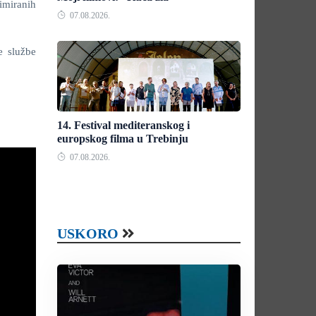
imiranih
07.08.2026.
e službe
14. Festival mediteranskog i
europskog filma u Trebinju
07.08.2026.
USKORO