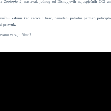
 za
Zootopia 2,
nastavak jednog od Disneyjevih najuspješnih CGI an
vučnu kabinu kao zečica i lisac, nenadani patrolni partneri policijsk
ki prizvuk.
lovanu verziju filma?