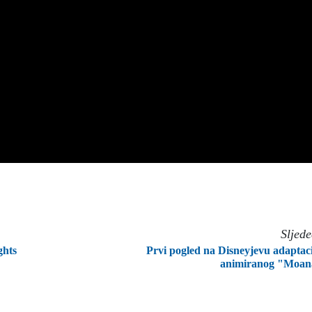
Sljed
ghts
Prvi pogled na Disneyjevu adaptac
animiranog "Moan