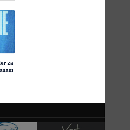
ler za
sonom