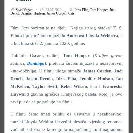
Sead Vegara
23.07.2019.
Idris Elba,
Tom Hooper,
Judi
Dench,
Jennifer Hudson,
James Corden,
Cats
Film
Cats
baziran je na djelu "Knjiga starog mačka"
T. S.
Eliota
i pozorišnom mjuziklu
Andrewa Lloyda Webbera
, a
u bh. kina stiže 2. januara 2020. godine.
Dobitnik Oscara, reditelj
Tom Hooper
(
Kraljev govor,
Jadnici,
Dankinja
), pretvara čuveni mjuzikl u nezaboravni
kino-doživljaj. U filmu uloge tumače
James Corden, Judi
Dench, Jason Derulo, Idris Elba, Jennifer Hudson, Ian
McKellen, Taylor Swift, Rebel Wilson
, kao i
Franceska
Hayward
glavna igračica Kraljevskog baleta, kojoj je ovo
prvi put da se pojavljuje na filmu.
U filmu ćemo imati priliku da uživamo u nezaboravnoj
muzici Lloyda Webbra i izvedbi plesača svjetskog renomea
vođenih od strane koreografa nagrađenog Toni nagradom,