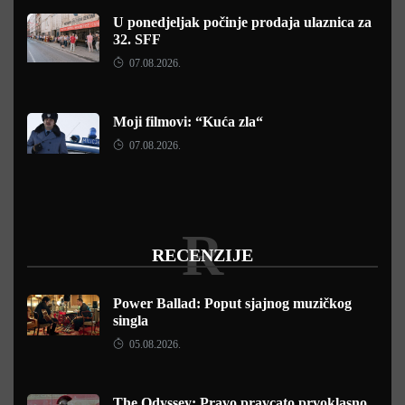
U ponedjeljak počinje prodaja ulaznica za
32. SFF
07.08.2026.
Moji filmovi: “Kuća zla“
07.08.2026.
R
RECENZIJE
Power Ballad: Poput sjajnog muzičkog
singla
05.08.2026.
The Odyssey: Pravo pravcato prvoklasno