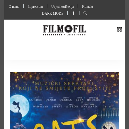
O nama
Impressum
Uvjeti korištenja
Kontakt
DARK MODE