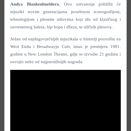
Andya Blankenbuehlera
. Ovo ostvarenje približit će
mjuzikl novim generacijama posebnom scenografijom,
tehnologijom i plesnim stilovima koji idu od klasičnog i
savremenog baleta, hip hopa i džeza, te uličnih plesova.
Jedan od najdugovječnijih mjuzikala u historiji pozorišta na
West Endu i Broadwayju
Cats
, imao je premijeru 1981.
godine u New London Theatre, gdje se izvodio 21 godinu i
osvojio neke od najprestižnijih nagrada.