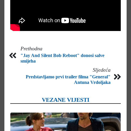
Prethodna
"Jay And Silent Bob Reboot" donosi salve
smijeha
Sljedeća
Predstavljamo prvi trailer filma "General"
Antuna Vrdoljaka
VEZANE VIJESTI