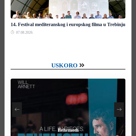
14. Festival mediteranskog i europskog filma u Trebinju
07.08.2026.
USKORO
How To Rob A Bank
Heart of the Beast
By Any Means
Behemoth