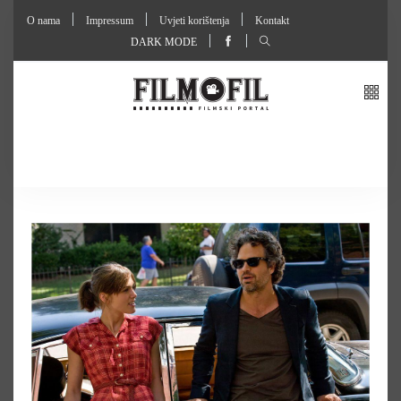
O nama
Impressum
Uvjeti korištenja
Kontakt
DARK MODE