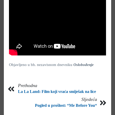
Objavljeno u bh. nezavisnom dnevniku
Oslobođenje
Prethodna
La La Land: Film koji vraća smiješak na lice
Sljedeća
Pogled u prošlost: “Me Before You“