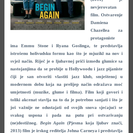
nevjerovatan
film. O
stvarenje
Damiena
Chazellea
za
protagoniste
ima Emmu Stone i Ryana
Goslinga
, te predstavlja
istrošenu holivudsku formu kao što je mjuzikl na nov i
svjež način. Riječ je o ljubavnoj priči između glumice sa
nastojanjima da se probije u Hollywoodu i jazz pijaniste
čiji je san otvoriti vlastiti jazz klub, smještenoj u
modernom dobu koja na prelijep način odražava moć
umjetnosti (muzike, glume i filma). Film koji govori i
toliki akcenat stavlja na to da je potrebno sanjati i što je
još važnije ne odustajati od svojih snova sjećajući se
svakog uspona i pada na putu pri ostvarivanju
(ne)dostižnog.
Begin Again
(Pjesma koja ljubav znači,
2013) film je irskog reditelja Johna Carneya i predstavlja