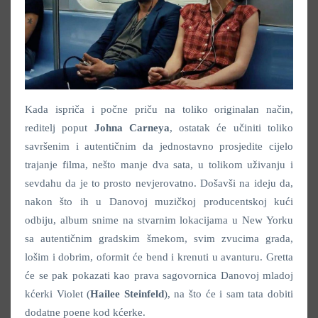
Kada ispriča i počne priču na toliko originalan način,
reditelj poput
Johna Carneya
, ostatak će učiniti toliko
savršenim i autentičnim da jednostavno prosjedite cijelo
trajanje filma, nešto manje dva sata, u tolikom uživanju i
sevdahu da je to prosto nevjerovatno. Došavši na ideju da,
nakon što ih u Danovoj muzičkoj producentskoj kući
odbiju, album snime na stvarnim lokacijama u New Yorku
sa autentičnim gradskim šmekom, svim zvucima grada,
lošim i dobrim, oformit će bend i krenuti u avanturu. Gretta
će se pak pokazati kao prava sagovornica Danovoj mladoj
kćerki Violet (
Hailee Steinfeld
), na što će i sam tata dobiti
dodatne poene kod kćerke.