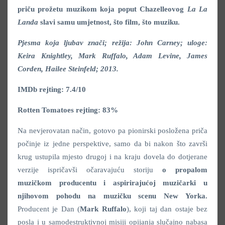
priču prožetu muzikom koja poput Chazelleovog
La La
Landa
slavi samu umjetnost, što film, što muziku.
Pjesma koja ljubav znači; režija: John Carney; uloge:
Keira Knightley, Mark Ruffalo, Adam Levine, James
Corden, Hailee Steinfeld; 2013.
IMDb rejting: 7.4/10
Rotten Tomatoes rejting: 83%
Na nevjerovatan način, gotovo pa pionirski posložena priča
počinje iz jedne perspektive, samo da bi nakon što završi
krug ustupila mjesto drugoj i na kraju dovela do dotjerane
verzije ispričavši očaravajuću storiju
o propalom
muzičkom producentu i aspirirajućoj muzičarki u
njihovom pohodu na muzičku scenu New Yorka.
Producent je Dan (
Mark Ruffalo
), koji taj dan ostaje bez
posla i u samodestruktivnoj misiji opijanja slučajno nabasa