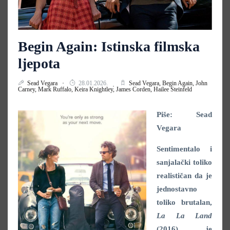
Begin Again: Istinska filmska
ljepota
Sead Vegara
28.01.2026.
Sead Vegara,
Begin Again,
John
Carney,
Mark Ruffalo,
Keira Knightley,
James Corden,
Hailee Steinfeld
Piše: Sead
Vegara
Sentimentalo i
sanjalački toliko
realističan da je
jednostavno
toliko brutalan,
La La Land
(2016)
je