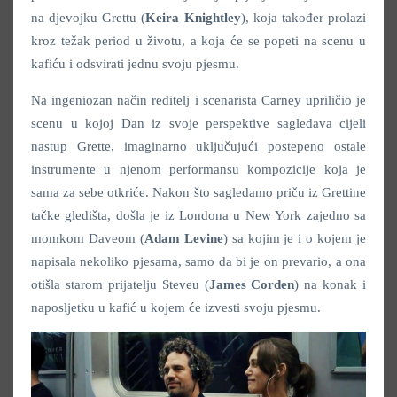
na djevojku Grettu (
Keira Knightley
), koja također prolazi
kroz težak period u životu, a koja će se popeti na scenu u
kafiću i odsvirati jednu svoju pjesmu.
Na ingeniozan način reditelj i scenarista Carney upriličio je
scenu u kojoj Dan iz svoje perspektive sagledava cijeli
nastup Grette, imaginarno uključujući postepeno ostale
instrumente u njenom performansu kompozicije koja je
sama za sebe otkriće. Nakon što sagledamo priču iz Grettine
tačke gledišta, došla je iz Londona u New York zajedno sa
momkom Daveom (
Adam Levine
) sa kojim je i o kojem je
napisala nekoliko pjesama, samo da bi je on prevario, a ona
otišla starom prijatelju Steveu (
James Corden
) na konak i
naposljetku u kafić u kojem će izvesti svoju pjesmu.