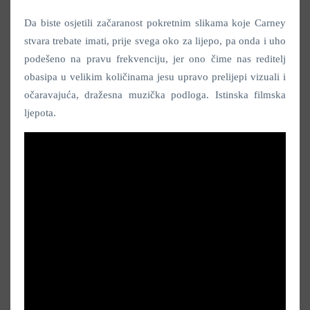
Da biste osjetili začaranost pokretnim slikama koje Carney
stvara trebate imati, prije svega oko za lijepo, pa onda i uho
podešeno na pravu frekvenciju, jer ono čime nas reditelj
obasipa u velikim količinama jesu upravo prelijepi vizuali i
očaravajuća, dražesna muzička podloga. Istinska filmska
ljepota.