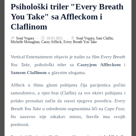
Psihološki triler "Every Breath
You Take" sa Affleckom i
Claflinom
Sead Vegara
18.03.2021.
Sead Vegara,
Sam Claflin,
Michelle Monaghan,
Casey Affleck,
Every Breath You Take
Vertical Entertainment objavio je trailer za film
Every Breath
You Take,
psihološki triler sa
Caseyjem Affleckom
i
Samom Claflinom
u glavnim ulogama.
Affleck u filmu glumi psihijatra čija pacijentica počini
samoubistvo, a njen brat (Claflin) za sve okrivi psihijatra i
polako pronalazi način da razori njegovu porodicu.
Every
Breath You Take
u određenim segmentima liči na
Cape Fear,
što naravno nije nikakav minus, štaviše ima svojih
prednosti.