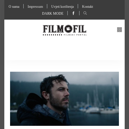
O nama
Impressum
Uvjeti korištenja
Kontakt
DARK MODE