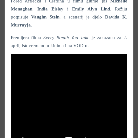
Pored Afflecka i Claflina u filmu glume još
Michelle
Monaghan, India Eisley
i
Emily Alyn Lind
. Režiju
potpisuje
Vaughn Stein
, a scenarij je djelo
Davida K.
Murrayja
.
Premijera filma
Every Breath You Take
je zakazana za 2.
april, istovremeno u kinima i na VOD-u.