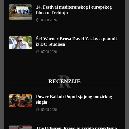
14. Festival mediteranskog i europskog
filma u Trebinju
07.08.2026.
Šef Warner Brosa David Zaslav o ponudi
iz DC Studiosa
07.08.2026.
R
RECENZIJE
Power Ballad: Poput sjajnog muzičkog
singla
05.08.2026.
The Odyssey: Pravo pravcato prvoklasno