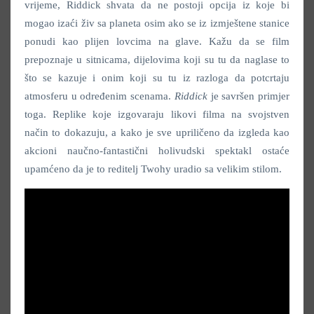
vrijeme, Riddick shvata da ne postoji opcija iz koje bi
mogao izaći živ sa planeta osim ako se iz izmještene stanice
ponudi kao plijen lovcima na glave. Kažu da se film
prepoznaje u sitnicama, dijelovima koji su tu da naglase to
što se kazuje i onim koji su tu iz razloga da potcrtaju
atmosferu u određenim scenama.
Riddick
je savršen primjer
toga. Replike koje izgovaraju likovi filma na svojstven
način to dokazuju, a kako je sve upriličeno da izgleda kao
akcioni naučno-fantastični holivudski spektakl ostaće
upamćeno da je to reditelj Twohy uradio sa velikim stilom.