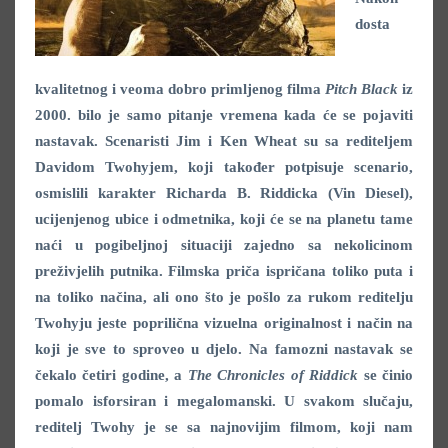
dosta
kvalitetnog i veoma dobro primljenog filma
Pitch Black
iz
2000. bilo je samo pitanje vremena kada će se pojaviti
nastavak. Scenaristi Jim i Ken Wheat su sa rediteljem
Davidom Twohyjem, koji također potpisuje scenario,
osmislili karakter Richarda B. Riddicka (Vin Diesel),
ucijenjenog ubice i odmetnika, koji će se na planetu tame
naći u pogibeljnoj situaciji zajedno sa nekolicinom
preživjelih putnika. Filmska priča ispričana toliko puta i
na toliko načina, ali ono što je pošlo za rukom reditelju
Twohyju jeste poprilična vizuelna originalnost i način na
koji je sve to sproveo u djelo. Na famozni nastavak se
čekalo četiri godine, a
The Chronicles of Riddick
se činio
pomalo isforsiran i megalomanski. U svakom slučaju,
reditelj Twohy je se sa najnovijim filmom, koji nam