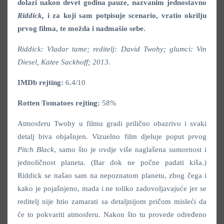
dolazi nakon devet godina pauze, nazvanim jednostavno
Riddick,
i za koji sam potpisuje scenario, vratio okrilju
prvog filma, te možda i nadmašio sebe.
Riddick: Vladar tame; reditelj: David Twohy; glumci: Vin
Diesel, Katee Sackhoff; 2013.
IMDb rejting:
6.4/10
Rotten Tomatoes rejting:
58%
Atmosferu Twohy u filmu gradi prilično obazrivo i svaki
detalj biva objašnjen. Vizuelno film djeluje poput prvog
Pitch Black
, samo što je ovdje više naglašena sumornost i
jednoličnost planeta. (Bar dok ne počne padati kiša.)
Riddick se našao sam na nepoznatom planetu, zbog čega i
kako je pojašnjeno, mada i ne toliko zadovoljavajuće jer se
reditelj nije htio zamarati sa detaljnijom pričom misleći da
će to pokvariti atmosferu. Nakon što tu provede određeno