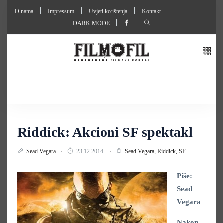
O nama
Impressum
Uvjeti korištenja
Kontakt
DARK MODE
Riddick: Akcioni SF spektakl
Sead Vegara
23.12.2014.
Sead Vegara,
Riddick,
SF
Piše:
Sead
Vegara
Nakon