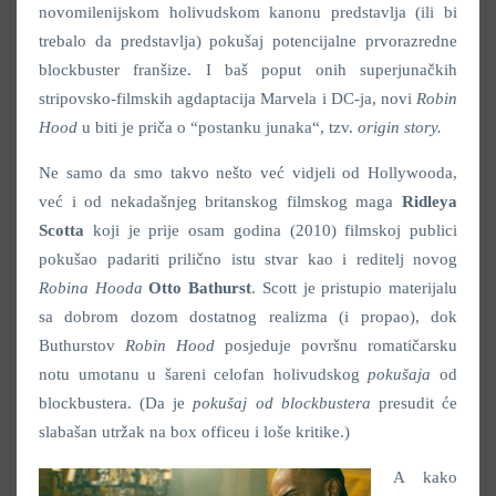
novomilenijskom holivudskom kanonu predstavlja (ili bi
trebalo da predstavlja) pokušaj potencijalne prvorazredne
blockbuster franšize. I baš poput onih superjunačkih
stripovsko-filmskih agdaptacija Marvela i DC-ja, novi
Robin
Hood
u biti je priča o “postanku junaka“, tzv.
origin story.
Ne samo da smo takvo nešto već vidjeli od Hollywooda,
već i od nekadašnjeg britanskog filmskog maga
Ridleya
Scotta
koji je prije osam godina (2010) filmskoj publici
pokušao padariti prilično istu stvar kao i reditelj novog
Robina Hooda
Otto Bathurst
. Scott je pristupio materijalu
sa dobrom dozom dostatnog realizma (i propao), dok
Buthurstov
Robin Hood
posjeduje površnu romatičarsku
notu umotanu u šareni celofan holivudskog
pokušaja
od
blockbustera. (Da je
pokušaj od blockbustera
presudit će
slabašan utržak na box officeu i loše kritike.)
A kako