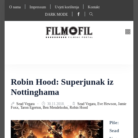
O nama
Impressum
Uvjeti korištenja
Kontakt
DARK MODE
Robin Hood: Superjunak iz
Nottinghama
Sead Vegara
30.11.2018.
Sead Vegara,
Eve Hewson,
Jamie
Foxx,
Taron Egerton,
Ben Mendelsohn,
Robin Hood
Piše:
Sead