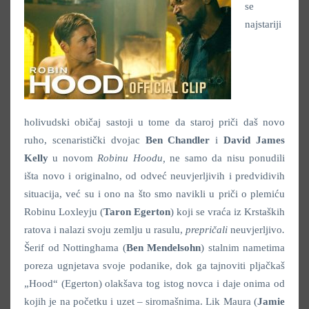
se
najstariji
holivudski običaj sastoji u tome da staroj priči daš novo
ruho, scenaristički dvojac
Ben Chandler
i
David James
Kelly
u novom
Robinu Hoodu,
ne samo da nisu ponudili
išta novo i originalno, od odveć neuvjerljivih i predvidivih
situacija, već su i ono na što smo navikli u priči o plemiću
Robinu Loxleyju (
Taron Egerton
) koji se vraća iz Krstaških
ratova i nalazi svoju zemlju u rasulu,
prepričali
neuvjerljivo
.
Šerif od Nottinghama (
Ben Mendelsohn
) stalnim nametima
poreza ugnjetava svoje podanike, dok ga tajnoviti pljačkaš
„Hood“ (Egerton) olakšava tog istog novca i daje onima od
kojih je na početku i uzet – siromašnima. Lik Maura (
Jamie