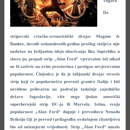
Vegara
Da
stripovski crtačko-scenaristički dvojac Magnus &
Bunker, davnih sedamdesetih godina prošlog stoljeća nije
nadošao na briljantnu ideju ubacivanja lika Superhika u
skoro pa propali strip „Alan Ford“ vjerovatno isti nikad
ne bi zaživio na ovim prostorima i postigao nevjerovatnu
popularnost. Činjenica je da je talijanski dvojac stvorio
strip koji će popularnošću prerasti granice Italije i biti
neviđeno prihvaćen na području tadašnje zajedničke
države Jugoslavije, više nego ijedan američki
superherojski strip DC-ja ili Marvela. Istina, svoju
popularnost „Alan Ford“ duguje i prevodiocu Nenadu
Briksiju čiji je prevod i prilagodba ovdašnjem čitateljstvu
bio od neizmjerne vrijednosti. Strip „Alan Ford“ umalo