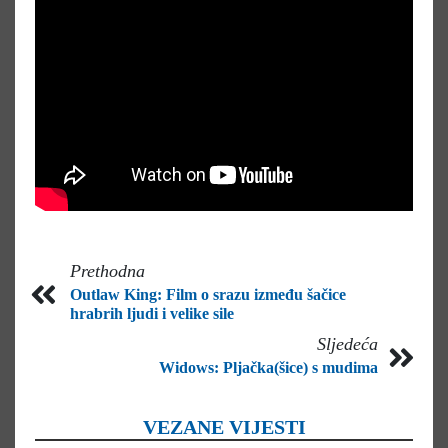
Prethodna
Outlaw King: Film o srazu između šačice
hrabrih ljudi i velike sile
Sljedeća
Widows: Pljačka(šice) s mudima
VEZANE VIJESTI