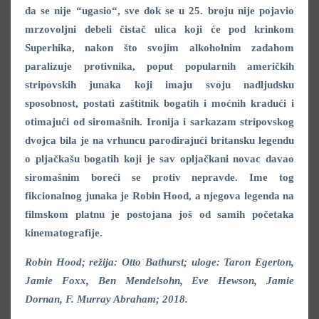
da se nije “ugasio“, sve dok se u 25. broju nije pojavio
mrzovoljni debeli čistač ulica koji će pod krinkom
Superhika, nakon što svojim alkoholnim zadahom
paralizuje protivnika, poput popularnih američkih
stripovskih junaka koji imaju svoju nadljudsku
sposobnost, postati zaštitnik bogatih i moćnih kradući i
otimajući od siromašnih. Ironija i sarkazam stripovskog
dvojca bila je na vrhuncu parodirajući britansku legendu
o pljačkašu bogatih koji je sav opljačkani novac davao
siromašnim boreći se protiv nepravde. Ime tog
fikcionalnog junaka je Robin Hood, a njegova legenda na
filmskom platnu je postojana još od samih početaka
kinematografije.
Robin Hood; režija: Otto Bathurst; uloge: Taron Egerton,
Jamie Foxx, Ben Mendelsohn, Eve Hewson, Jamie
Dornan, F. Murray Abraham; 2018.