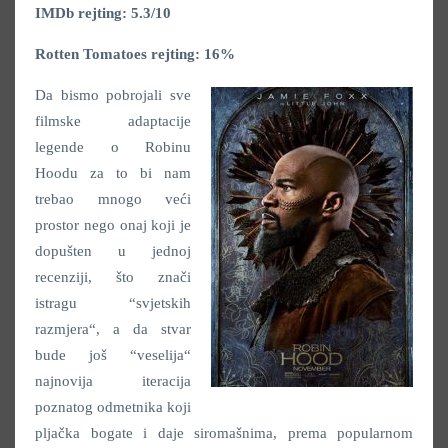
IMDb rejting: 5.3/10
Rotten Tomatoes rejting: 16%
Da bismo pobrojali sve
filmske adaptacije
legende o Robinu
Hoodu za to bi nam
trebao mnogo veći
prostor nego onaj koji je
dopušten u jednoj
recenziji, što znači
istragu “svjetskih
razmjera“, a da stvar
bude još “veselija“
najnovija iteracija
poznatog odmetnika koji
pljačka bogate i daje siromašnima, prema popularnom