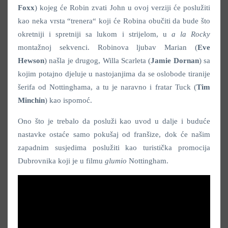
Foxx
) kojeg će Robin zvati John u ovoj verziji će poslužiti
kao neka vrsta “trenera“ koji će Robina obučiti da bude što
okretniji i spretniji sa lukom i strijelom, u
a la Rocky
montažnoj sekvenci. Robinova ljubav Marian (
Eve
Hewson
) našla je drugog, Willa Scarleta (
Jamie Dornan
) sa
kojim potajno djeluje u nastojanjima da se oslobode tiranije
šerifa od Nottinghama, a tu je naravno i fratar Tuck (
Tim
Minchin
) kao ispomoć.
Ono što je trebalo da posluži kao uvod u dalje i buduće
nastavke ostaće samo pokušaj od franšize, dok će našim
zapadnim susjedima poslužiti kao turistička promocija
Dubrovnika koji je u filmu
glumio
Nottingham.