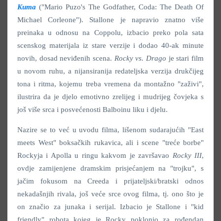
Kuma
("Mario Puzo's The Godfather, Coda: The Death Of
Michael Corleone"). Stallone je napravio znatno više
preinaka u odnosu na Coppolu, izbacio preko pola sata
scenskog materijala iz stare verzije i dodao 40-ak minute
novih, dosad neviđenih scena.
Rocky vs. Drago
je stari film
u novom ruhu, a nijansiranija redateljska verzija drukčijeg
tona i ritma, kojemu treba vremena da montažno "zaživi",
ilustrira da je djelo emotivno zrelijeg i mudrijeg čovjeka s
još više srca i posvećenosti Balboinu liku i djelu.
Nazire se to već u uvodu filma, lišenom sudarajućih "East
meets West" boksačkih rukavica, ali i scene "treće borbe"
Rockyja i Apolla u ringu kakvom je završavao
Rocky III
,
ovdje zamijenjene dramskim prisjećanjem na "trojku", s
jačim fokusom na Creeda i prijateljski/bratski odnos
nekadašnjih rivala, još veće srce ovog filma, tj. ono što je
on značio za junaka i serijal. Izbacio je Stallone i "kid
friendly" robota kojeg je Rocky poklonio za rođendan