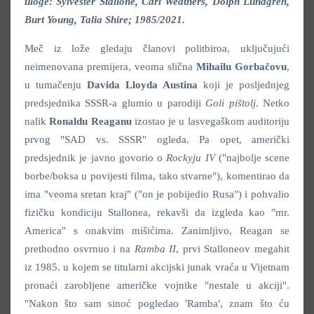
uloge: Sylvester Stallone, Carl Weathers, Dolph Lundgren,
Burt Young, Talia Shire; 1985/2021.
Meč iz lože gledaju članovi politbiroa, uključujući
neimenovana premijera, veoma slična
Mihailu Gorbačovu
,
u tumačenju
Davida Lloyda Austina
koji je posljednjeg
predsjednika SSSR-a glumio u parodiji
Goli pištolj
. Netko
nalik
Ronaldu Reaganu
izostao je u lasvegaškom auditoriju
prvog "SAD vs. SSSR" ogleda. Pa opet, američki
predsjednik je javno govorio o
Rockyju IV
("najbolje scene
borbe/boksa u povijesti filma, tako stvarne"), komentirao da
ima "veoma sretan kraj" ("on je pobijedio Rusa") i pohvalio
fizičku kondiciju Stallonea, rekavši da izgleda kao "mr.
America" s onakvim mišićima. Zanimljivo, Reagan se
prethodno osvrnuo i na
Ramba II
, prvi Stalloneov megahit
iz 1985. u kojem se titularni akcijski junak vraća u Vijetnam
pronaći zarobljene američke vojnike "nestale u akciji".
"Nakon što sam sinoć pogledao 'Ramba', znam što ću