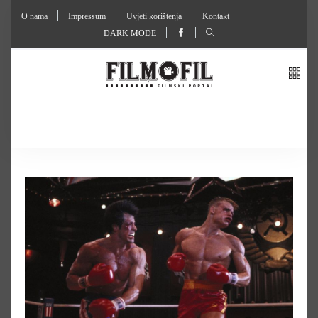
O nama
Impressum
Uvjeti korištenja
Kontakt
DARK MODE