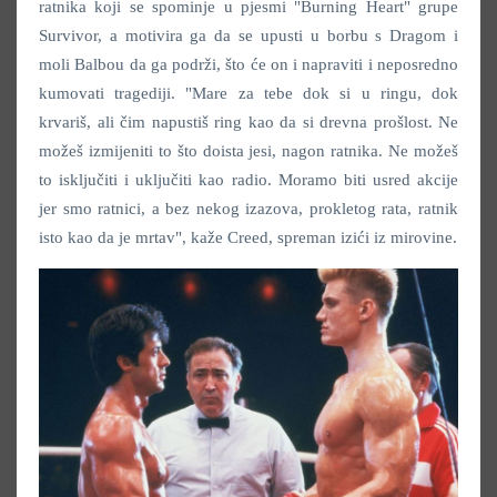
ratnika koji se spominje u pjesmi "Burning Heart" grupe
Survivor, a motivira ga da se upusti u borbu s Dragom i
moli Balbou da ga podrži, što će on i napraviti i neposredno
kumovati tragediji. "Mare za tebe dok si u ringu, dok
krvariš, ali čim napustiš ring kao da si drevna prošlost. Ne
možeš izmijeniti to što doista jesi, nagon ratnika. Ne možeš
to isključiti i uključiti kao radio. Moramo biti usred akcije
jer smo ratnici, a bez nekog izazova, prokletog rata, ratnik
isto kao da je mrtav", kaže Creed, spreman izići iz mirovine.