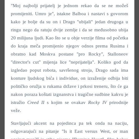
"Moj najbolji prijatelj je jednom rekao da se ne možeš
promijeniti. Umro je", istakne Balboa i nastavi s govorom
kako je bolje da su on i Drago "ubijali" jedan drugoga u
ringu nego da ratuju dvije zemlje i da se međusobno ubija
20 milijuna ljudi. Kao što se u obje verzije filma od početka
do kraja meča promijenio njegov odnos prema Rusima i
obratno kad Moskva postane "pro Rocky", Stalloneov
"director's cut" mijenja lice "neprijatelja". Koliko god da
izgledao poput robota, savršenog stroja, Drago sada ima
konture ljudskog bića i individue, on izraženije odbija biti
političko oružja u rukama države i prkosi treneru, što će ga
nakon poraza koštati izgnanstva i tragične sudbine kakvu je
istražio
Creed II
s kojim se ovakav
Rocky IV
prirodnije
veže.
Stavljajući akcent na pojedinca pa tek onda na naciju,
odgovarajući na pitanje "Is it East versus West, or man