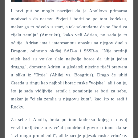
I prvi put se moglo nazrijeti da je Apollova primarna
motivacija da nastavi živjeti i boriti se po tom kodeksu,
makar ga to odvelo u smrt, a tek sekundarna da se "bori za
cijelu zemlju" (Ameriku), kako veli Adrian, no sada je to
očitije. Adrian ima i interesantnu opasku na njegov duel s
Dragom, odnosno okršaj SAD-a i SSSR-a. "Nije srednji
vijek kad su vojske slale najbolje borce da ubiju jedan
drugog", dometne Adrien, a gledatelj njezine riječi pretvara
u sliku iz "Troje" (Ahilej vs. Boagrius). Drago će ubiti
Creeda u ringu kao najbolji borac ruske "vojske", ali i on je,
što je sada vidljivije, ratnik i ponajprije se bori za sebe,
makar je "cijela zemlja u njegovu kutu", kao što to radi i
Rocky.
Za sebe i Apolla, brata po tom kodeksu kojeg u novoj
verziji uključuje u završni pomirbeni govor o tome da se
"svi mogu promijeniti", ali izbacuje pljesak ruske vrhuške.