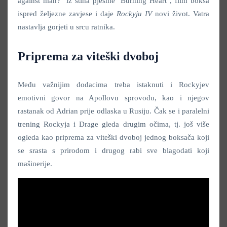
against man?" iz stiha pjesme "Burning Heart", film boksa
ispred željezne zavjese i daje
Rockyju IV
novi život. Vatra
nastavlja gorjeti u srcu ratnika.
Priprema za viteški dvoboj
Među važnijim dodacima treba istaknuti i Rockyjev
emotivni govor na Apollovu sprovodu, kao i njegov
rastanak od Adrian prije odlaska u Rusiju. Čak se i paralelni
trening Rockyja i Drage gleda drugim očima, tj. još više
ogleda kao priprema za viteški dvoboj jednog boksača koji
se srasta s prirodom i drugog rabi sve blagodati koji
mašinerije.