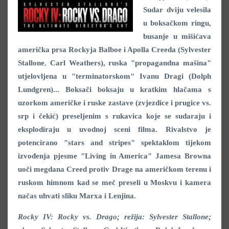
Sudar dviju velesila
u boksačkom ringu,
busanje u mišićava
američka prsa Rockyja Balboe i Apolla Creeda (Sylvester
Stallone
,
Carl Weathers
), ruska "propagandna mašina"
utjelovljena u "terminatorskom" Ivanu Dragi (Dolph
Lundgren)... Boksači boksaju u kratkim hlačama s
uzorkom američke i ruske zastave (zvjezdice i prugice vs.
srp i čekić) preseljenim s rukavica koje se sudaraju i
eksplodiraju u uvodnoj sceni filma. Rivalstvo je
potencirano "stars and stripes" spektaklom tijekom
izvođenja pjesme "Living in America" Jamesa Browna
uoči megdana Creed protiv Drage na američkom terenu i
ruskom himnom kad se meč preseli u Moskvu i kamera
načas uhvati sliku Marxa i Lenjina.
Rocky IV: Rocky vs. Drago; režija:
Sylvester Stallone;