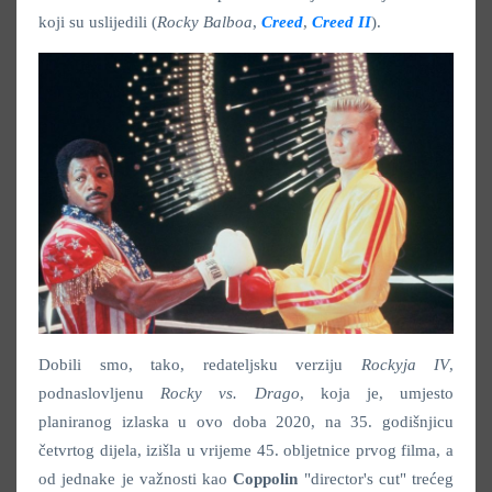
koji su uslijedili (
Rocky Balboa
,
Creed
,
Creed II
).
Dobili smo, tako, redateljsku verziju
Rockyja IV
,
podnaslovljenu
Rocky vs. Drago
, koja je, umjesto
planiranog izlaska u ovo doba 2020, na 35. godišnjicu
četvrtog dijela, izišla u vrijeme 45. obljetnice prvog filma, a
od jednake je važnosti kao
Coppolin
"director's cut" trećeg