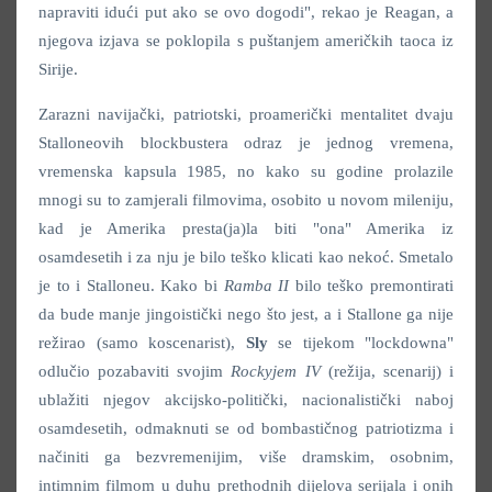
napraviti idući put ako se ovo dogodi", rekao je Reagan, a
njegova izjava se poklopila s puštanjem američkih taoca iz
Sirije.
Zarazni navijački, patriotski, proamerički mentalitet dvaju
Stalloneovih blockbustera odraz je jednog vremena,
vremenska kapsula 1985, no kako su godine prolazile
mnogi su to zamjerali filmovima, osobito u novom mileniju,
kad je Amerika presta(ja)la biti "ona" Amerika iz
osamdesetih i za nju je bilo teško klicati kao nekoć. Smetalo
je to i Stalloneu. Kako bi
Ramba II
bilo teško premontirati
da bude manje jingoistički nego što jest, a i Stallone ga nije
režirao (samo koscenarist),
Sly
se tijekom "lockdowna"
odlučio pozabaviti svojim
Rockyjem IV
(režija, scenarij) i
ublažiti njegov akcijsko-politički, nacionalistički naboj
osamdesetih, odmaknuti se od bombastičnog patriotizma i
načiniti ga bezvremenijim, više dramskim, osobnim,
intimnim filmom u duhu prethodnih dijelova serijala i onih