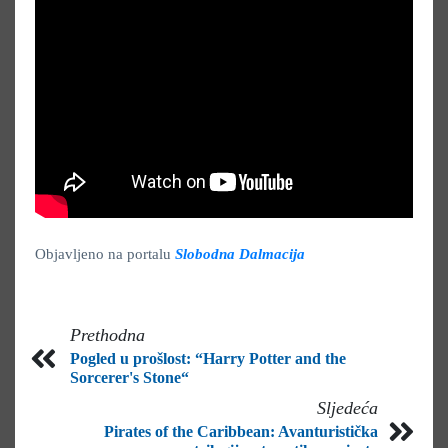
Objavljeno na portalu
Slobodna Dalmacija
Prethodna
Pogled u prošlost: “Harry Potter and the
Sorcerer's Stone“
Sljedeća
Pirates of the Caribbean: Avanturistička