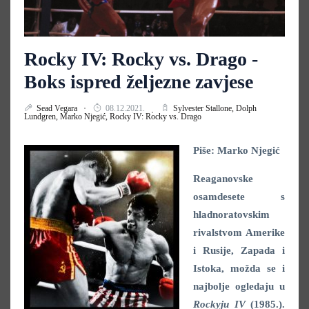
Rocky IV: Rocky vs. Drago -
Boks ispred željezne zavjese
Sead Vegara
08.12.2021.
Sylvester Stallone,
Dolph
Lundgren,
Marko Njegić,
Rocky IV: Rocky vs. Drago
Piše: Marko Njegić
Reaganovske
osamdesete s
hladnoratovskim
rivalstvom Amerike
i Rusije, Zapada i
Istoka, možda se i
najbolje ogledaju u
Rockyju IV
(1985.).