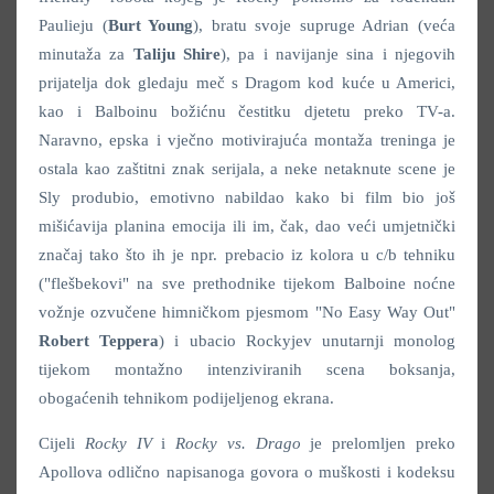
Paulieju (
Burt Young
), bratu svoje supruge Adrian (veća
minutaža za
Taliju Shire
), pa i navijanje sina i njegovih
prijatelja dok gledaju meč s Dragom kod kuće u Americi,
kao i Balboinu božićnu čestitku djetetu preko TV-a.
Naravno, epska i vječno motivirajuća montaža treninga je
ostala kao zaštitni znak serijala, a neke netaknute scene je
Sly produbio, emotivno nabildao kako bi film bio još
mišićavija planina emocija ili im, čak, dao veći umjetnički
značaj tako što ih je npr. prebacio iz kolora u c/b tehniku
("flešbekovi" na sve prethodnike tijekom Balboine noćne
vožnje ozvučene himničkom pjesmom "No Easy Way Out"
Robert Teppera
) i ubacio Rockyjev unutarnji monolog
tijekom montažno intenziviranih scena boksanja,
obogaćenih tehnikom podijeljenog ekrana.
Cijeli
Rocky IV
i
Rocky vs. Drago
je prelomljen preko
Apollova odlično napisanoga govora o muškosti i kodeksu