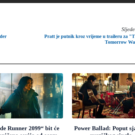
Sljed
der
Pratt je putnik kroz vrijeme u traileru za "
Tomorrow Wa
de Runner 2099“ bit će
Power Ballad: Poput sj