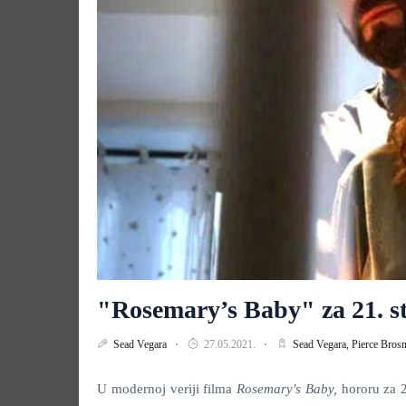
"Rosemary’s Baby" za 21. sto
Sead Vegara
27.05.2021.
Sead Vegara,
Pierce Bros
U modernoj veriji filma
Rosemary's Baby,
hororu za 2