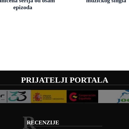
aničena serija od osam
muzičkog singla
epizoda
PRIJATELJI PORTALA
R
RECENZIJE