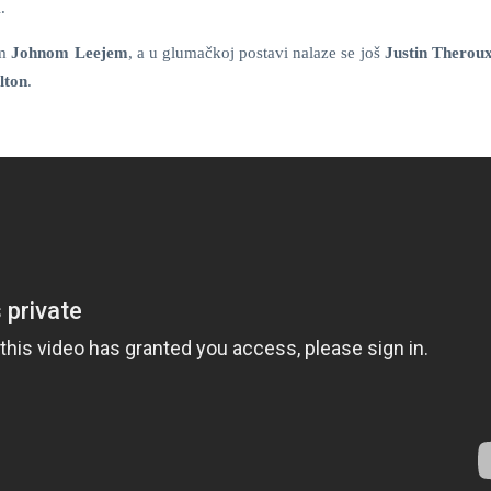
.
em
Johnom Leejem
, a u glumačkoj postavi nalaze se još
Justin Theroux
lton
.