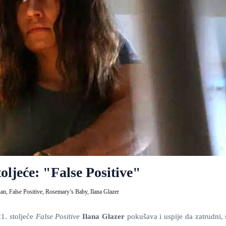
ljeće: "False Positive"
nan,
False Positive,
Rosemary’s Baby,
Ilana Glazer
1. stoljeće
False Positive
Ilana Glazer
pokušava i uspije da zatrudni,