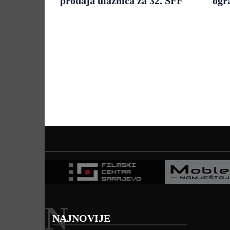
prodaja ulaznica za 32. SFF
ogr
N
NAJNOVIJE