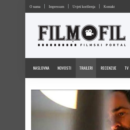
O nama
Impressum
Uvjeti korištenja
Kontakt
NASLOVNA
NOVOSTI
TRAILERI
RECENZIJE
TV