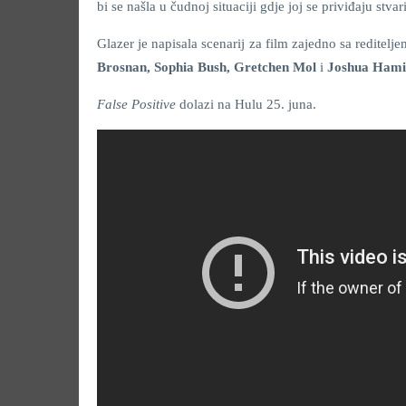
bi se našla u čudnoj situaciji gdje joj se priviđaju stvari
Glazer je napisala scenarij za film zajedno sa reditelj
Brosnan, Sophia Bush, Gretchen Mol
i
Joshua Hami
False Positive
dolazi na Hulu 25. juna.