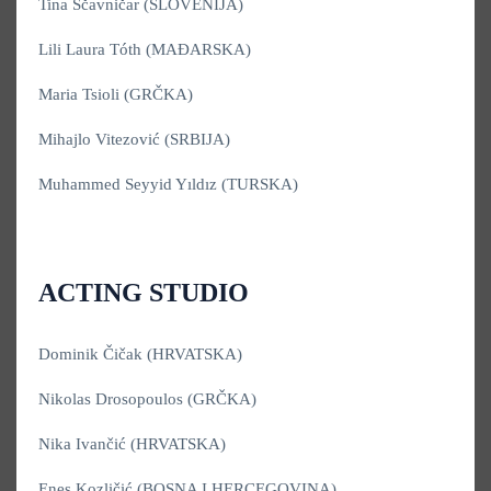
Tina Ščavničar (SLOVENIJA)
Lili Laura Tóth (MAĐARSKA)
Maria Tsioli (GRČKA)
Mihajlo Vitezović (SRBIJA)
Muhammed Seyyid Yıldız (TURSKA)
ACTING STUDIO
Dominik Čičak (HRVATSKA)
Nikolas Drosopoulos (GRČKA)
Nika Ivančić (HRVATSKA)
Enes Kozličić (BOSNA I HERCEGOVINA)