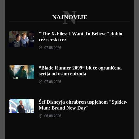
N
NAJNOVIJE
"The X-Files: I Want To Believe" dobio
režiserski rez
07.08.2026.
“Blade Runner 2099“ bit će ograničena
serija od osam epizoda
07.08.2026.
Šef Disneyja ohrabren uspjehom "Spider-
Man: Brand New Day"
06.08.2026.