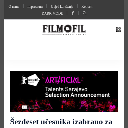
O nama
Impressum
Uvjeti korištenja
Kontakt
DARK MODE
Šezdeset učesnika izabrano za