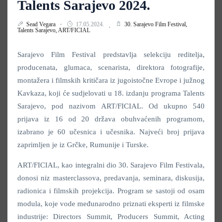
Talents Sarajevo 2024.
Sead Vegara
17.05.2024.
30. Sarajevo Film Festival,
Talents Sarajevo,
ART/FICIAL
Sarajevo Film Festival predstavlja selekciju reditelja,
producenata, glumaca, scenarista, direktora fotografije,
montažera i filmskih kritičara iz jugoistočne Evrope i južnog
Kavkaza, koji će sudjelovati u 18. izdanju programa Talents
Sarajevo, pod nazivom ART/FICIAL. Od ukupno 540
prijava iz 16 od 20 država obuhvaćenih programom,
izabrano je 60 učesnica i učesnika. Najveći broj prijava
zaprimljen je iz Grčke, Rumunije i Turske.
ART/FICIAL, kao integralni dio 30. Sarajevo Film Festivala,
donosi niz masterclassova, predavanja, seminara, diskusija,
radionica i filmskih projekcija. Program se sastoji od osam
modula, koje vode međunarodno priznati eksperti iz filmske
industrije: Directors Summit, Producers Summit, Acting