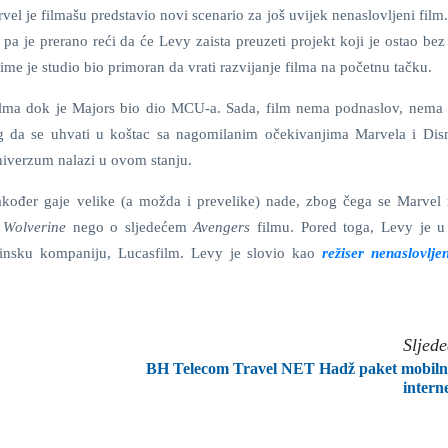
l je filmašu predstavio novi scenario za još uvijek nenaslovljeni film
 pa je prerano reći da će Levy zaista preuzeti projekt koji je ostao be
ime je studio bio primoran da vrati razvijanje filma na početnu tačku.
filma dok je Majors bio dio MCU-a. Sada, film nema podnaslov, nema
og da se uhvati u koštac sa nagomilanim očekivanjima Marvela i Disn
niverzum nalazi u ovom stanju.
također gaje velike (a možda i prevelike) nade, zbog čega se Marvel
 Wolverine
nego o sljedećem
Avengers
filmu. Pored toga, Levy je 
trinsku kompaniju, Lucasfilm. Levy je slovio kao
režiser nenaslovlje
Sljed
BH Telecom Travel NET Hadž paket mobil
intern