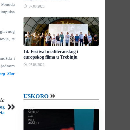
. Ponuda
07.08.2026.
z impulsa
 glavnog
eyja, te
14. Festival mediteranskog i
europskog filma u Trebinju
 možda i
07.08.2026.
u jednom
nog Star
USKORO
eća
nog
eta