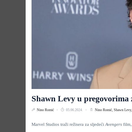
Shawn Levy u pregovorima z
Nino Romić
05.06.2024.
Nino Romić,
Shawn Levy
Marvel Studios traži režisera za sljedeći
Avengers
film