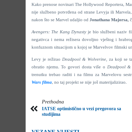
Kako prenose novinari The Hollywood Reportera, Marve
nije službeno potvrđena od strane Levyja ili Marvela,
nakon što se Marvel udaljio od
Jonathana Majorsa,
č
Avengers: The Kang Dynasty
je bio službeni naziv 
negativca i nema režisera dovoljno vještog i hrabr
konfuznom situacijom u kojoj se Marvelvov filmski u
Levy je režirao
Deadpool & Wolverine,
za koji se 
obratio njemu. To govori dosta više o
Deadpool &
trenutku trebao raditi i na filmu za Marvelovu ses
Wars filma
, no taj projekt se nije još materijalizirao.
Prethodna
IATSE optimistično u vezi pregovora sa
studijima
VEZANE VIJESTI