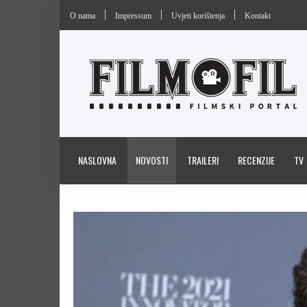
O nama
Impressum
Uvjeti korištenja
Kontakt
NASLOVNA
NOVOSTI
TRAILERI
RECENZIJE
TV