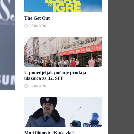
The Get Out
07.08.2026.
U ponedjeljak počinje prodaja
ulaznica za 32. SFF
07.08.2026.
Moji filmovi: “Kuća zla“