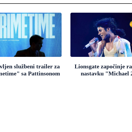
ljen službeni trailer za
Lionsgate započinje r
metime" sa Pattinsonom
nastavku "Michael 