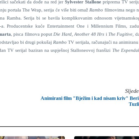
rilici sačekati da dođe na red jer
Sylvester Stallone
priprema TV serij
nju portala The Wrap, serija će više biti omaž
Rambo
filmovima nego n
Johna Ramba. Serija bi se bavila komplikovanim odnosom vijetnamsko
-a. Producentske kuće Entertainment One i Millennium Films, zad
uarta
, pisca filmova poput
Die Hard, Another 48 Hrs
i
The Fugitive,
da
redstavljao bi drugi pokušaj
Rambo
TV serijala, računajući na animiranu 
dan TV serijal baziran na uspješnoj Stalloneovoj franšizi
The Expenda
Sljed
Animirani film "Bježim i kad nisam kriv" Ber
Tuzl