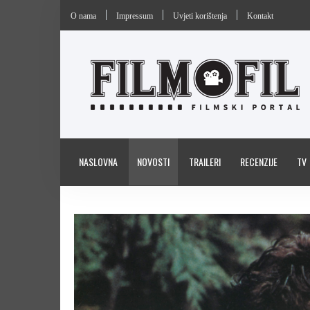
O nama
Impressum
Uvjeti korištenja
Kontakt
NASLOVNA
NOVOSTI
TRAILERI
RECENZIJE
TV