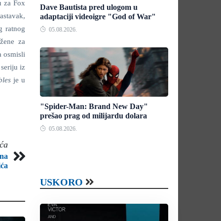
u za Fox
Dave Bautista pred ulogom u
astavak,
adaptaciji videoigre "God of War"
g ratnog
05.08.2026.
užene za
 osmisli
seriju iz
bles
je u
"Spider-Man: Brand New Day"
prešao prag od milijardu dolara
05.08.2026.
eća
ina
ića
USKORO