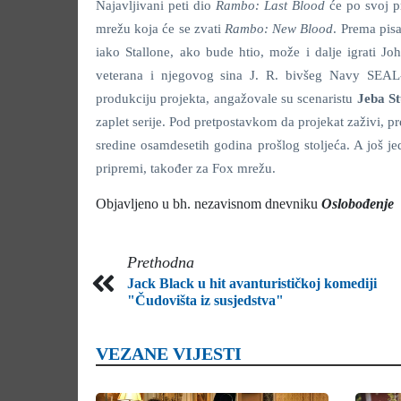
Najavljivani peti dio
Rambo: Last Blood
će po svoj p
mrežu koja će se zvati
Rambo: New Blood
. Prema pisa
iako Stallone, ako bude htio, može i dalje igrati 
veterana i njegovog sina J. R. bivšeg Navy SEAL
produkciju projekta, angažovale su scenaristu
Jeba St
zaplet serije. Pod pretpostavkom da projekat zaživi, p
sredine osamdesetih godina prošlog stoljeća. A još je
pripremi, također za Fox mrežu.
Objavljeno u bh. nezavisnom dnevniku
Oslobođenje
Prethodna
Jack Black u hit avanturističkoj komediji
"Čudovišta iz susjedstva"
VEZANE VIJESTI