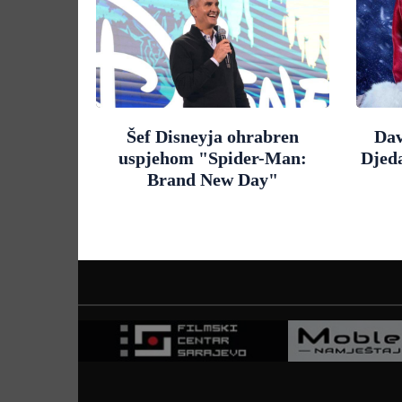
Šef Disneyja ohrabren
Dav
uspjehom "Spider-Man:
Djed
Brand New Day"