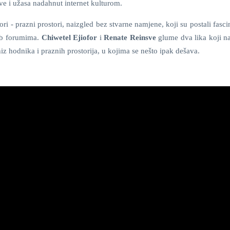
ave i užasa nadahnut internet kulturom.
ori - prazni prostori, naizgled bez stvarne namjene, koji su postali fasci
eb forumima.
Chiwetel Ejiofor
i
Renate Reinsve
glume dva lika koji n
iz hodnika i praznih prostorija, u kojima se nešto ipak dešava.