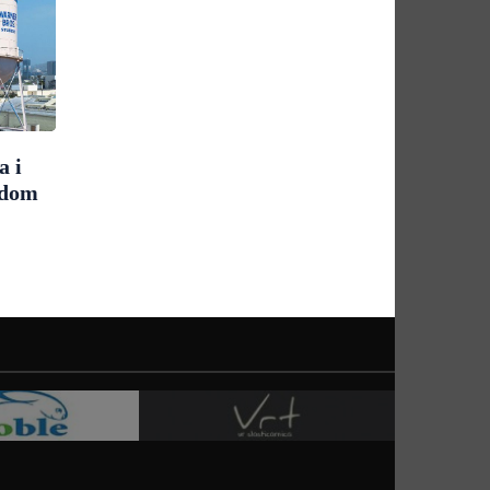
a i
udom