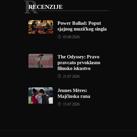
R
RECENZIJE
Power Ballad: Poput
sjajnog muzičkog singla
05.08.2026.
The Odyssey: Pravo
pravcato prvoklasno
filmsko iskustvo
21.07.2026.
Jeunes Mères:
Majčinska rana
15.07.2026.