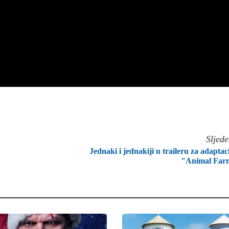
Sljed
Jednaki i jednakiji u traileru za adaptac
"Animal Far