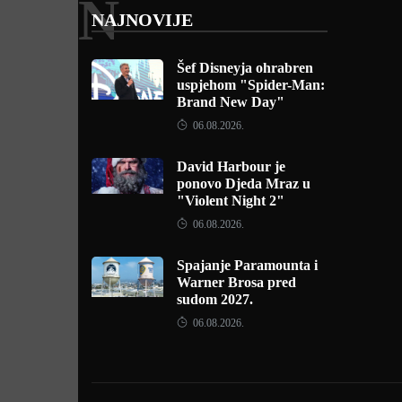
N
NAJNOVIJE
Šef Disneyja ohrabren
uspjehom "Spider-Man:
Brand New Day"
06.08.2026.
David Harbour je
ponovo Djeda Mraz u
"Violent Night 2"
06.08.2026.
Spajanje Paramounta i
Warner Brosa pred
sudom 2027.
06.08.2026.