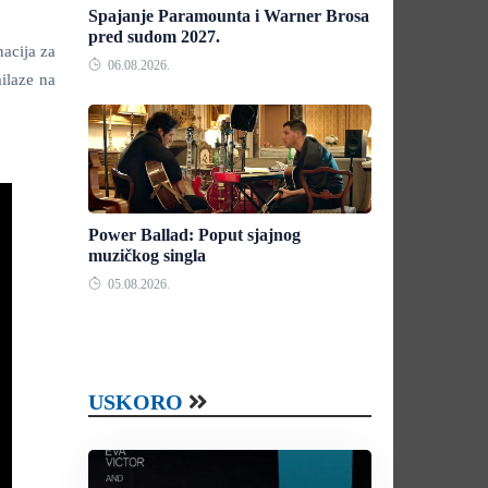
Spajanje Paramounta i Warner Brosa
pred sudom 2027.
nacija za
06.08.2026.
ailaze na
Power Ballad: Poput sjajnog
muzičkog singla
05.08.2026.
USKORO