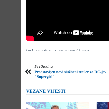
Backrooms
stiže u kino-dvorane 29. maja.
Prethodna
Predstavljen novi službeni trailer za DC-jev
"Supergirl"
VEZANE VIJESTI