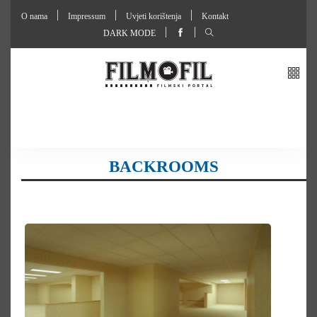
O nama
Impressum
Uvjeti korištenja
Kontakt
DARK MODE
BACKROOMS