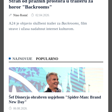
Strah od praznih prostora u traileru za
horor "Backrooms"
Nino Romić
02.04.2026.
A24 je objavio službeni trailer za
Backrooms,
film
strave i užasa nadahnut internet kulturom.
NAJNOVIJE
POPULARNO
Šef Disneyja ohrabren uspjehom "Spider-Man: Brand
New Day"
06.08.2026.