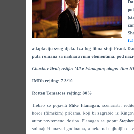
Da
po
(s
ža
Sh
Is
adaptaciju svog djela. Iza tog filma stoji Frank 
puta romana sa nadnaravnim elementima, pod na
Chuckov život; režija: Mike Flanagan; uloge: Tom Hi
IMDb rejting: 7.3/10
Rotten Tomatoes rejting: 80%
Trebao se pojaviti
Mike Flanagan
, scenarista, redi
horor (filmskim) pričama, koji bi zagrabio iz King
autor povremeno dosipa. Flanagan se poput
Stephe
snimajući unazad godinama, a neke od najboljih ostv