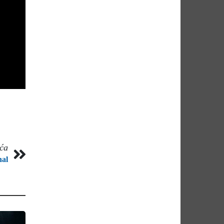
eća
nal