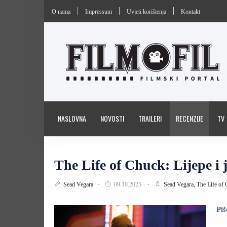
O nama
Impressum
Uvjeti korištenja
Kontakt
NASLOVNA
NOVOSTI
TRAILERI
RECENZIJE
TV
The Life of Chuck: Lijepe i 
Sead Vegara
09.10.2025.
Sead Vegara,
The Life of
Piš