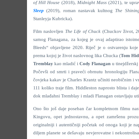
of Hill House
(2018),
Midnight Mass
(2021), te upra
Sleep
(2019), roman nastavak kultnog
The Shini
Stanleyja Kubricka).
Film naslovljen
The Life of Chuck
(Chuckov život, 20
samog Flanagana, za kojeg je ovaj adaptirao istoim
Bleeds“ objavljene 2020. Riječ je o ostvarenju koj
prema kojoj je život naslovnog lika Chucka (
Tom Hid
Tremblay
kao mladić i
Cody Flanagan
u tinejdžerskj 
Počevši od smrti i praveći obrnutu hronologiju Flan
čovjeka kakav je Charles Krantz učiniti neobičnim i v
111 koliko traje film. Hiddleston naprosto blista i daj
dok mlađahni Tremblay i mladi Flanagan ostavljaju utis
Ono što još daje poseban čar kompletnom filmu narav
Kingovu, opet jednostavnu, a opet zamršenu prozu,
originalniji i autentičniji početak od onoga koji je 
diljem planete se dešavaju nevjerovatne i nekontrolisan