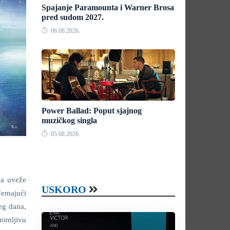
Spajanje Paramounta i Warner Brosa
pred sudom 2027.
06.08.2026.
Power Ballad: Poput sjajnog
muzičkog singla
05.08.2026.
da uveže
USKORO
Nemajući
eg dana,
nimljivu