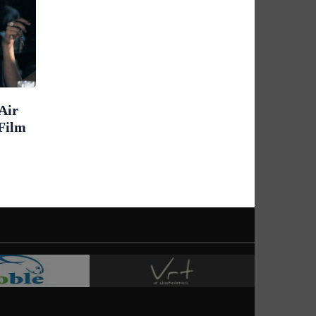
Air
 Film