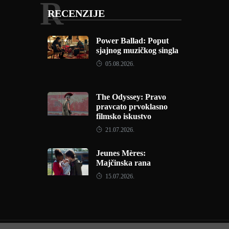
R
RECENZIJE
Power Ballad: Poput
sjajnog muzičkog singla
05.08.2026.
The Odyssey: Pravo
pravcato prvoklasno
filmsko iskustvo
21.07.2026.
Jeunes Mères:
Majčinska rana
15.07.2026.