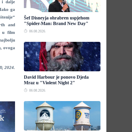
i dalje
 Iako ga
štenije“
Šef Disneyja ohrabren uspjehom
"Spider-Man: Brand New Day"
rth and
06.08.2026.
 u film
ajbolju
u, ovoga
l; 2024.
David Harbour je ponovo Djeda
Mraz u "Violent Night 2"
06.08.2026.