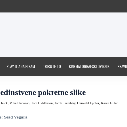
PLAY IT AGAIN SAM
TRIBUTE TO
KINEMATOGRAFSKI OVISNIK
PRAVIL
jedinstvene pokretne slike
 Chuck,
Mike Flanagan,
Tom Hiddleston,
Jacob Tremblay,
Chiwetel Ejiofor,
Karen Gillan
e: Sead Vegara