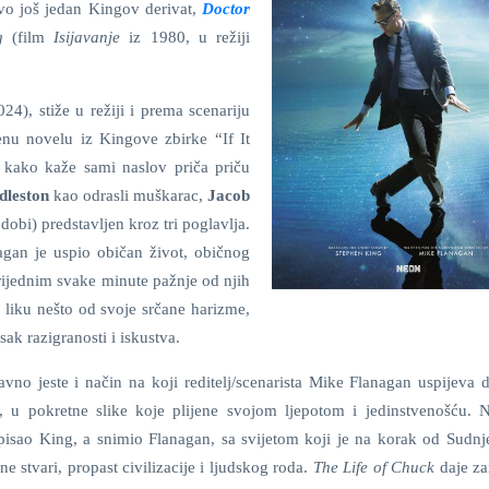
vo još jedan Kingov derivat,
Doctor
ng
(film
Isijavanje
iz 1980, u režiji
24), stiže u režiji i prema scenariju
enu novelu iz Kingove zbirke “If It
e kako kaže sami naslov priča priču
dleston
kao odrasli muškarac,
Jacob
dobi) predstavljen kroz tri poglavlja.
agan je uspio običan život, običnog
rijednim svake minute pažnje od njih
e liku nešto od svoje srčane harizme,
ak razigranosti i iskustva.
no jeste i način na koji reditelj/scenarista Mike Flanagan uspijeva 
 u pokretne slike koje plijene svojom ljepotom i jedinstvenošću. 
napisao King, a snimio Flanagan, sa svijetom koji je na korak od Sudnj
e stvari, propast civilizacije i ljudskog roda.
The Life of Chuck
daje za