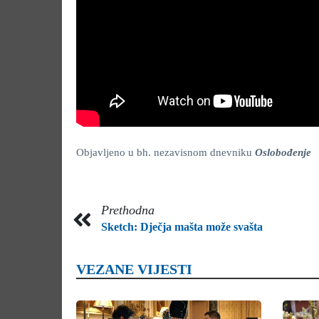
Objavljeno u bh. nezavisnom dnevniku
Oslobođenje
Prethodna
Sketch: Dječja mašta može svašta
VEZANE VIJESTI