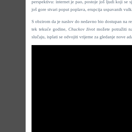
perspektivu: internet je pao, postoje još ljudi koji se 
još gore stvari poput poplava, erupcija uspavanih vulk
S obzirom da je naslov do nedavno bio dostupan na re
tek tekuće godine,
Chuckov život
možete potražiti n
slučaju, isplati se odvojiti vrijeme za gledanje nove