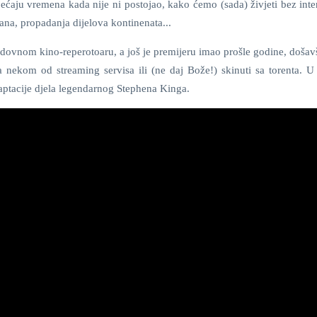
sjećaju vremena kada nije ni postojao, kako ćemo (sada) živjeti bez inter
ana, propadanja dijelova kontinenata...
dovnom kino-reperotoaru, a još je premijeru imao prošle godine, došavš
a nekom od streaming servisa ili (ne daj Bože!) skinuti sa torenta. 
 adaptacije djela legendarnog Stephena Kinga.