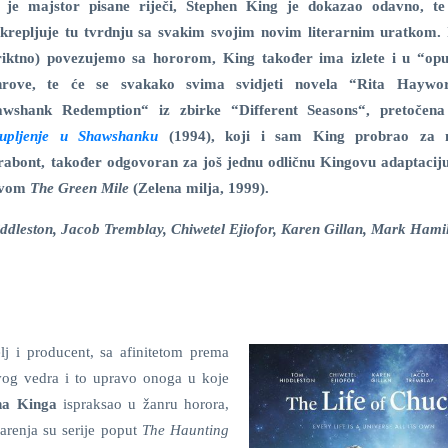
 je majstor pisane riječi, Stephen King je dokazao odavno, te 
tkrepljuje tu tvrdnju sa svakim svojim novim literarnim uratkom.
triktno) povezujemo sa hororom, King također ima izlete i u “opu
nrove, te će se svakako svima svidjeti novela “Rita Haywo
awshank Redemption“ iz zbirke “Different Seasons“, pretočena
kupljenje u Shawshanku
(1994), koji i sam King probrao za n
Darabont, također odgovoran za još jednu odličnu Kingovu adaptacij
zivom
The Green Mile
(Zelena milja, 1999).
ddleston, Jacob Tremblay, Chiwetel Ejiofor, Karen Gillan, Mark Hamil
telj i producent, sa afinitetom prema
ovog vedra i to upravo onoga u koje
na Kinga
ispraksao u žanru horora,
arenja su serije poput
The Haunting