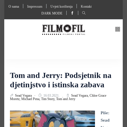
O nama
Impressum
Uvjeti korištenja
Kontakt
DARK MODE
Tom and Jerry: Podsjetnik na
djetinjstvo i istinska zabava
Sead Vegara
16.03.2021.
Sead Vegara,
Chloe Grace
Moretz,
Michael Pena,
Tim Story,
Tom and Jerry
Piše:
Sead