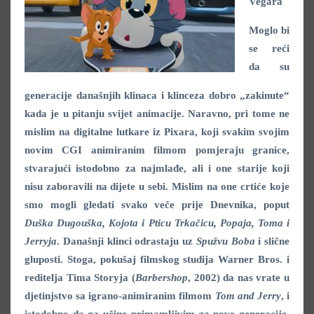
Vegara
Moglo bi
se reći
da su
generacije današnjih klinaca i klinceza dobro „zakinute“
kada je u pitanju svijet animacije. Naravno, pri tome ne
mislim na digitalne lutkare iz Pixara, koji svakim svojim
novim CGI animiranim filmom pomjeraju granice,
stvarajući istodobno za najmlađe, ali i one starije koji
nisu zaboravili na dijete u sebi. Mislim na one crtiće koje
smo mogli gledati svako veče prije Dnevnika, poput
Duška Dugouška, Kojota i Pticu Trkačicu, Popaja, Toma i
Jerryja
. Današnji klinci odrastaju uz
Spužvu Boba
i slične
gluposti. Stoga, pokušaj filmskog studija Warner Bros. i
reditelja Tima Storyja (
Barbershop
, 2002) da nas vrate u
djetinjstvo sa igrano-animiranim filmom
Tom and Jerry
, i