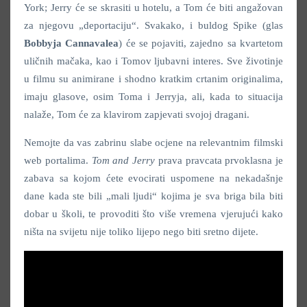
York; Jerry će se skrasiti u hotelu, a Tom će biti angažovan
za njegovu „deportaciju“. Svakako, i buldog Spike (glas
Bobbyja Cannavalea
) će se pojaviti, zajedno sa kvartetom
uličnih mačaka, kao i Tomov ljubavni interes. Sve životinje
u filmu su animirane i shodno kratkim crtanim originalima,
imaju glasove, osim Toma i Jerryja, ali, kada to situacija
nalaže, Tom će za klavirom zapjevati svojoj dragani.
Nemojte da vas zabrinu slabe ocjene na relevantnim filmski
web portalima.
Tom and Jerry
prava pravcata prvoklasna je
zabava sa kojom ćete evocirati uspomene na nekadašnje
dane kada ste bili „mali ljudi“ kojima je sva briga bila biti
dobar u školi, te provoditi što više vremena vjerujući kako
ništa na svijetu nije toliko lijepo nego biti sretno dijete.