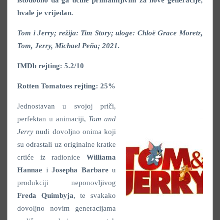
istodobno da ga učine primamljivim za nove generacije,
hvale je vrijedan.
Tom i Jerry; režija: Tim Story; uloge: Chloë Grace Moretz,
Tom, Jerry, Michael Peña; 2021.
IMDb rejting: 5.2/10
Rotten Tomatoes rejting: 25%
Jednostavan u svojoj priči,
perfektan u animaciji,
Tom and
Jerry
nudi dovoljno onima koji
su odrastali uz originalne kratke
crtiće iz radionice
Williama
Hannae
i
Josepha Barbare
u
produkciji neponovljivog
Freda Quimbyja
, te svakako
dovoljno novim generacijama