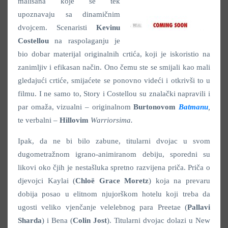
mališana koje se tek
upoznavaju sa dinamičnim
dvojcem. Scenaristi
Kevinu
Costellou
na raspolaganju je
bio dobar materijal originalnih crtića, koji je iskoristio na
zanimljiv i efikasan način. Ono čemu ste se smijali kao mali
gledajući crtiće, smijaćete se ponovno videći i otkrivši to u
filmu. I ne samo to, Story i Costellou su znalački napravili i
par omaža, vizualni – originalnom
Burtonovom
Batmanu
,
te verbalni –
Hillovim
Warriorsima.
Ipak, da ne bi bilo zabune, titularni dvojac u svom
dugometražnom igrano-animiranom debiju, sporedni su
likovi oko čjih je nestašluka spretno razvijena priča. Priča o
djevojci Kaylai (
Chloë Grace Moretz
) koja na prevaru
dobija posao u elitnom njujorškom hotelu koji treba da
ugosti veliko vjenčanje velelebnog para Preetae (
Pallavi
Sharda
) i Bena (
Colin Jost
). Titularni dvojac dolazi u New