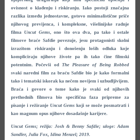
ovisnost o klađenju i riskiranju. Iako postoji značajna
razlika između jednostavne, gotovo minimalistične priče
njihovog previjenca, i kompleksne, višelinijske radnje
filma
Uncut Gems
, ono što ova dva, pa tako i ostale
filmove braće Safdie povezuje, jesu protagonisti skolni
izrazitom riskiranju i donošenju loših odluka koje
kompliciraju njihove živote pa ih tako čine filmski
potentnim. Počevši od
The Pleasure of Being Robbed
svaki naredni film za braću Safdie bio je kako formalni
tako i tematski iskorak ka nečem novijem i uzbudljivijem.
Braća i govore o tome kako je svaki od njihovih
prethodnih filmova bio specifična faza pripreme za
pisanje i režiranje
Uncut Gems
koji se može posmatrati i
kao magnum opus njihove dosadašnje karijere.
Uncut Gems; režija: Josh & Benny Safdie; uloge: Adam
Sandler, Julia Fox, Idina Menzel; 2019.