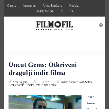
O nama
Impressum
Uvjeti korištenja
Kontakt
DARK MODE
Uncut Gems: Otkriveni
dragulji indie filma
Sead Vegara
12.05.2020.
Adam Sandler,
Josh Safdie,
Benny Safdie,
Uncut Gems,
Amar Komić
Piše:
Amar