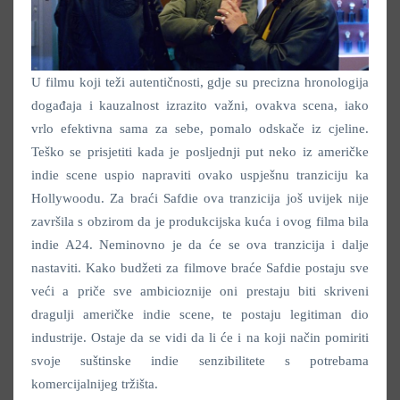
U filmu koji teži autentičnosti, gdje su precizna hronologija
događaja i kauzalnost izrazito važni, ovakva scena, iako
vrlo efektivna sama za sebe, pomalo odskače iz cjeline.
Teško se prisjetiti kada je posljednji put neko iz američke
indie scene uspio napraviti ovako uspješnu tranziciju ka
Hollywoodu. Za braći Safdie ova tranzicija još uvijek nije
završila s obzirom da je produkcijska kuća i ovog filma bila
indie A24. Neminovno je da će se ova tranzicija i dalje
nastaviti. Kako budžeti za filmove braće Safdie postaju sve
veći a priče sve ambicioznije oni prestaju biti skriveni
dragulji američke indie scene, te postaju legitiman dio
industrije. Ostaje da se vidi da li će i na koji način pomiriti
svoje suštinske indie senzibilitete s potrebama
komercijalnijeg tržišta.