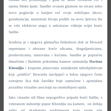
njemu bliske ljude. Sandler svojom glumom ne otvara neko
novo poglavlje u karijeri već svoje uobičajno tikovi,
gestakulacije, manirizmi bivaju podiže na novu ljetvicu što
se vrlo efektivno utapa u anksiozno viđenje svijet braće
Safdie.
Izražena je i njegova glumačka fizikalnost dok se Howard
neprestano i ubrzano kreće ulicama, draguljarnicama,
prodavnicama, stanovima i kućama. Sandler je popraćen
dimačnim i fluidnim pokretima kamere snimatelja
Darisua
Khondjia
i krupnim planovima snimljenim teleobjektivom
koji „pritišću“ Howarda stavljajući u foksu njegovo često
oznojeno lica dok šarolike boje zamućene i apstraktna
pozadina vizualno asociraju na unutrašnjost opala.
Iako vizualni stil filma nepogrešivo pripada braći Safdie, s
veteranom industrije poput Khondjia iza kamere, on dobija
nešto od akademske prefinjenosti koju ranije nije