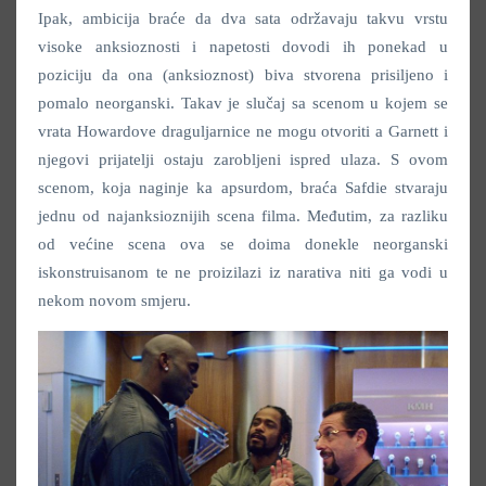
Ipak, ambicija braće da dva sata održavaju takvu vrstu
visoke anksioznosti i napetosti dovodi ih ponekad u
poziciju da ona (anksioznost) biva stvorena prisiljeno i
pomalo neorganski. Takav je slučaj sa scenom u kojem se
vrata Howardove draguljarnice ne mogu otvoriti a Garnett i
njegovi prijatelji ostaju zarobljeni ispred ulaza. S ovom
scenom, koja naginje ka apsurdom, braća Safdie stvaraju
jednu od najanksioznijih scena filma. Međutim, za razliku
od većine scena ova se doima donekle neorganski
iskonstruisanom te ne proizilazi iz narativa niti ga vodi u
nekom novom smjeru.