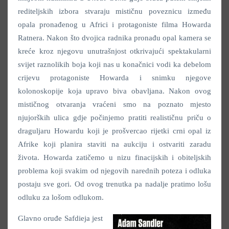
rediteljskih izbora stvaraju mističnu poveznicu između
opala pronađenog u Africi i protagoniste filma Howarda
Ratnera. Nakon što dvojica radnika pronađu opal kamera se
kreće kroz njegovu unutrašnjost otkrivajući spektakularni
svijet raznolikih boja koji nas u konačnici vodi ka debelom
crijevu protagoniste Howarda i snimku njegove
kolonoskopije koja upravo biva obavljana. Nakon ovog
mističnog otvaranja vraćeni smo na poznato mjesto
njujorških ulica gdje počinjemo pratiti realističnu priču o
draguljaru Howardu koji je prošvercao rijetki crni opal iz
Afrike koji planira staviti na aukciju i ostvariti zaradu
života. Howarda zatičemo u nizu finacijskih i obiteljskih
problema koji svakim od njegovih narednih poteza i odluka
postaju sve gori. Od ovog trenutka pa nadalje pratimo lošu
odluku za lošom odlukom.
Glavno oruđe Safdieja jest