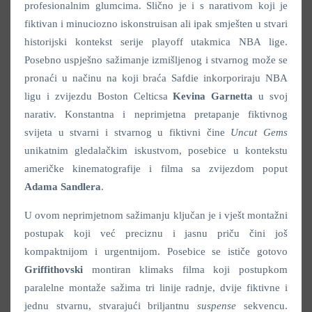
profesionalnim glumcima. Slično je i s narativom koji je
fiktivan i minuciozno iskonstruisan ali ipak smješten u stvari
historijski kontekst serije playoff utakmica NBA lige.
Posebno uspješno sažimanje izmišljenog i stvarnog može se
pronaći u načinu na koji braća Safdie inkorporiraju NBA
ligu i zvijezdu Boston Celticsa
Kevina Garnetta
u svoj
narativ. Konstantna i neprimjetna pretapanje fiktivnog
svijeta u stvarni i stvarnog u fiktivni čine
Uncut Gems
unikatnim gledalačkim iskustvom, posebice u kontekstu
američke kinematografije i filma sa zvijezdom poput
Adama Sandlera
.
U ovom neprimjetnom sažimanju ključan je i vješt montažni
postupak koji već preciznu i jasnu priču čini još
kompaktnijom i urgentnijom. Posebice se ističe gotovo
Griffithovski
montiran klimaks filma koji postupkom
paralelne montaže sažima tri linije radnje, dvije fiktivne i
jednu stvarnu, stvarajući briljantnu
suspense
sekvencu.