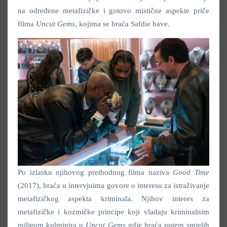
na određene metafizičke i gotovo mistične aspekte priče
filma
Uncut Gems
, kojima se braća Safdie bave.
Po izlasku njihovog prethodnog filma naziva
Good Time
(2017), braća u intervjuima govore o interesu za istraživanje
metafizičkog aspekta kriminala. Njihov interes za
metafizičke i kozmičke principe koji vladaju kriminalnim
miljeom kulminira u
Uncut Gems
gdje braća putem smjelih