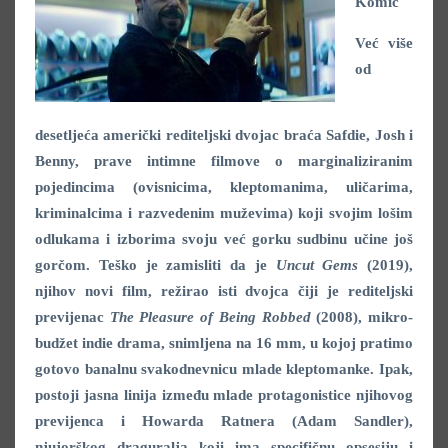
Komić
Već više
od
desetljeća američki rediteljski dvojac braća Safdie, Josh i
Benny, prave intimne filmove o marginaliziranim
pojedincima (ovisnicima, kleptomanima, uličarima,
kriminalcima i razvedenim muževima) koji svojim lošim
odlukama i izborima svoju već gorku sudbinu učine još
gorčom. Teško je zamisliti da je
Uncut Gems
(2019),
njihov novi film, režirao isti dvojca čiji je rediteljski
previjenac
The Pleasure of Being Robbed
(2008), mikro-
budžet indie drama, snimljena na 16 mm, u kojoj pratimo
gotovo banalnu svakodnevnicu mlade kleptomanke. Ipak,
postoji jasna linija između mlade protagonistice njihovog
previjenca i Howarda Ratnera (Adam Sandler),
njujorškog draguralja koji ima specifičnu opsesiju i