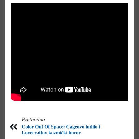
Prethodna
Color Out Of Space: Cageovo ludilo i
Lovecraftov kozmički horor