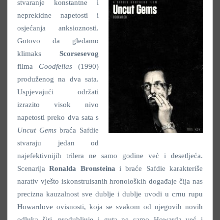
stvaranje konstantne i
neprekidne napetosti i
osjećanja anksioznosti.
Gotovo da gledamo
klimaks
Scorsesevog
filma
Goodfellas
(1990)
produženog na dva sata.
Uspjevajući održati
izrazito visok nivo
napetosti preko dva sata s
Uncut Gems
braća Safdie
stvaraju jedan od
najefektivnijih trilera ne samo godine već i desetljeća.
Scenarija
Ronalda Bronsteina
i braće Safdie karakteriše
narativ vješto iskonstruisanih hronoloških događaje čija nas
precizna kauzalnost sve dublje i dublje uvodi u crnu rupu
Howardove ovisnosti, koja se svakom od njegovih novih
odluka širi, produbljuje i guta ne samo Howarda već i