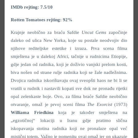
IMDb rejting: 7.5/10
Rotten Tomatoes rejting: 92%
Krajnje neobično za braću Safdie
Uncut Gems
započinje
daleko od ulica New Yorka, koje su postale neodvojiv dio
njihove rediteljske estetike i izraza. Prva scena filma
smještena je u dalekoj Africi, tačnije u rudnicima Etiopije,
gdje jedan od radnika, koji je doživio vanjski prelom kosti,
biva nošen od strane rulje radnika koji se žale nadležnima.
Dvojica radnika iskorištavaju ovaj sveopšti haos ne bi li se
vratili u rudnik i nastavili kopati sve dok ne pronađu rijetki
opal zelenkaste boje. Ovo, za filma braće Safdie neobično
otvaranje, omaž je prvoj sceni filma
The Exorcist
(1973)
Williama Friedkina
koja je također smještena na
„egzotičnoj“ lokaciji u Iranu gdje pratimo slična
iskopavanja stotina radnika koji ne pronalaze opal već
mistični totem. Važno je pomenitu ovaj omaž jer on ukazuje