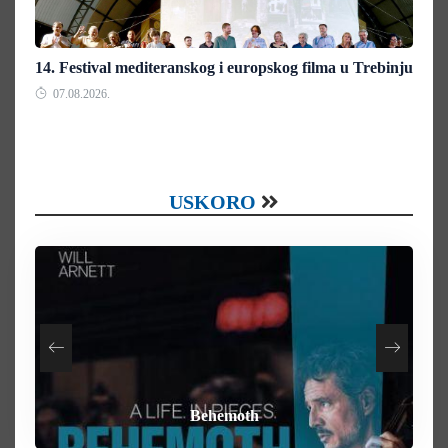
14. Festival mediteranskog i europskog filma u Trebinju
07.08.2026.
USKORO
How To Rob A Bank
Heart of the Beast
By Any Means
Behemoth