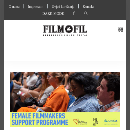
O nama
Impressum
Uvjeti korištenja
Kontakt
DARK MODE