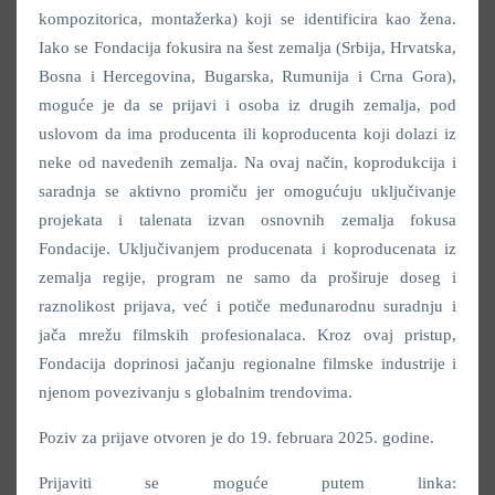
kompozitorica, montažerka) koji se identificira kao žena.
Iako se Fondacija fokusira na šest zemalja (Srbija, Hrvatska,
Bosna i Hercegovina, Bugarska, Rumunija i Crna Gora),
moguće je da se prijavi i osoba iz drugih zemalja, pod
uslovom da ima producenta ili koproducenta koji dolazi iz
neke od navedenih zemalja. Na ovaj način, koprodukcija i
saradnja se aktivno promiču jer omogućuju uključivanje
projekata i talenata izvan osnovnih zemalja fokusa
Fondacije. Uključivanjem producenata i koproducenata iz
zemalja regije, program ne samo da proširuje doseg i
raznolikost prijava, već i potiče međunarodnu suradnju i
jača mrežu filmskih profesionalaca. Kroz ovaj pristup,
Fondacija doprinosi jačanju regionalne filmske industrije i
njenom povezivanju s globalnim trendovima.
Poziv za prijave otvoren je do 19. februara 2025. godine.
Prijaviti se moguće putem linka: