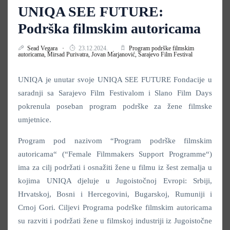
UNIQA SEE FUTURE:
Podrška filmskim autoricama
Sead Vegara
23.12.2024.
Program podrške filmskim
autoricama,
Mirsad Purivatra,
Jovan Marjanović,
Sarajevo Film Festival
UNIQA je unutar svoje UNIQA SEE FUTURE Fondacije u
saradnji sa Sarajevo Film Festivalom i Slano Film Days
pokrenula poseban program podrške za žene filmske
umjetnice.
Program pod nazivom “Program podrške filmskim
autoricama“ (“Female Filmmakers Support Programme“)
ima za cilj podržati i osnažiti žene u filmu iz šest zemalja u
kojima UNIQA djeluje u Jugoistočnoj Evropi: Srbiji,
Hrvatskoj, Bosni i Hercegovini, Bugarskoj, Rumuniji i
Crnoj Gori. Ciljevi Programa podrške filmskim autoricama
su razviti i podržati žene u filmskoj industriji iz Jugoistočne