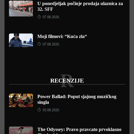
U ponedjeljak počinje prodaja ulaznica za
32. SFF
07.08.2026.
Moji filmovi: “Kuća zla“
07.08.2026.
R
RECENZIJE
Power Ballad: Poput sjajnog muzičkog
singla
05.08.2026.
The Odyssey: Pravo pravcato prvoklasno