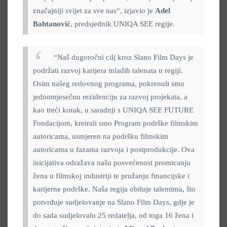
značajniji svijet za sve nas“, izjavio je
Adel
Bahtanović
, predsjednik UNIQA SEE regije.
“Naš dugoročni cilj kroz Slano Film Days je
podržati razvoj karijera mladih talenata u regiji.
Osim našeg redovnog programa, pokrenuli smo
jednomjesečnu rezidenciju za razvoj projekata, a
kao treći korak, u saradnji s UNIQA SEE FUTURE
Fondacijom, kreirali smo Program podrške filmskim
autoricama, usmjeren na podršku filmskim
autoricama u fazama razvoja i postprodukcije. Ova
inicijativa odražava našu posvećenost promicanju
žena u filmskoj industriji te pružanju financijske i
karijerne podrške. Naša regija obiluje talentima, što
potvrđuje sudjelovanje na Slano Film Days, gdje je
do sada sudjelovalo 25 redatelja, od toga 16 žena i