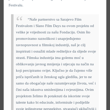
Festivalu.
“Naše partnerstvo sa Sarajevo Film
Festivalom i Slano Film Days na ovom projektu od
velike je vrijednosti za našu Fondaciju. Osim što
promoviramo raznolikost i unaprjeđujemo
ravnopravnost u filmskoj industriji, naš je cilj
inspirirati i osnažiti mlade rediteljice da slijede svoje
strasti. Filmska industrija ima golemu moć u
oblikovanju javnog mnijenja i utjecaju na način na
koji percipiramo svijet. Ključno je da čujemo više
priča ispričanih iz ženskog ugla gledišta, jer to ne
samo da obogaćuje naše razumijevanje života, već i
čini naša iskustva smislenijima i svjesnijima. Ovim
projektom želimo ih potaknuti da iskoriste svoje
talente kako bi educirale, informirale i podijelile
svoje jedinstvene perspektive, stvarajući uključiviji i