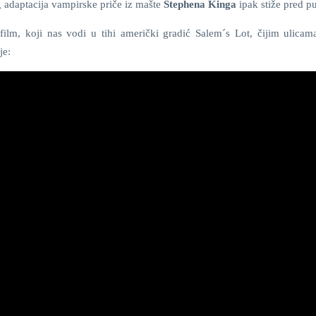
,
adaptacija vampirske priče iz mašte
Stephena Kinga
ipak stiže pred p
film, koji nas vodi u tihi američki gradić Salem´s Lot, čijim ulicama
je: