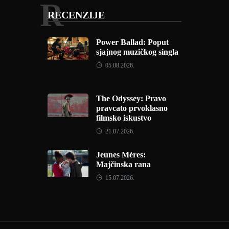
R
RECENZIJE
Power Ballad: Poput
sjajnog muzičkog singla
05.08.2026.
The Odyssey: Pravo
pravcato prvoklasno
filmsko iskustvo
21.07.2026.
Jeunes Mères:
Majčinska rana
15.07.2026.