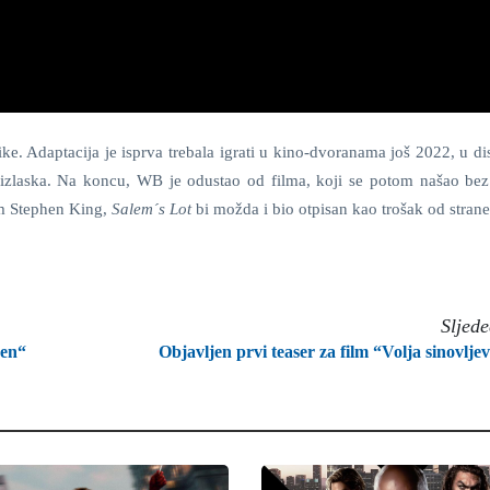
ke. Adaptacija je isprva trebala igrati u kino-dvoranama još 2022, u dis
 izlaska. Na koncu, WB je odustao od filma, koji se potom našao be
sam Stephen King,
Salem´s Lot
bi možda i bio otpisan kao trošak od stran
Sljed
žen“
Objavljen prvi teaser za film “Volja sinovlje