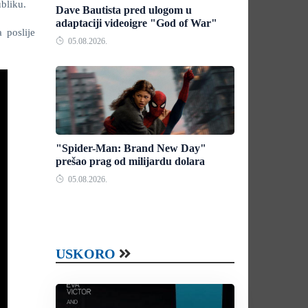
ubliku.
Dave Bautista pred ulogom u
adaptaciji videoigre "God of War"
 poslije
05.08.2026.
"Spider-Man: Brand New Day"
prešao prag od milijardu dolara
05.08.2026.
USKORO