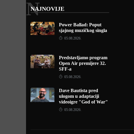
N
NAJNOVIJE
Power Ballad: Poput
sjajnog muzičkog singla
05.08.2026.
Predstavljamo program
Open Air premijere 32.
SFF-a
05.08.2026.
Dave Bautista pred
ulogom u adaptaciji
videoigre "God of War"
05.08.2026.