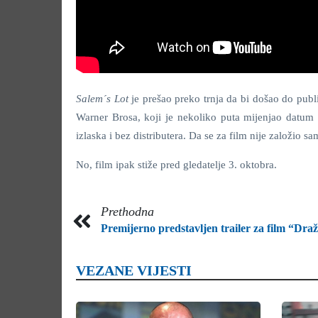
Salem´s Lot
je prešao preko trnja da bi došao do publi
Warner Brosa, koji je nekoliko puta mijenjao datum
izlaska i bez distributera. Da se za film nije založio 
No, film ipak stiže pred gledatelje 3. oktobra.
Prethodna
Premijerno predstavljen trailer za film “Dra
VEZANE VIJESTI