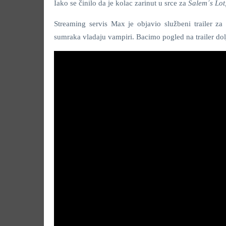
Iako se činilo da je kolac zarinut u srce za
Salem´s Lot
Streaming servis Max je objavio službeni trailer za 
sumraka vladaju vampiri. Bacimo pogled na trailer dol