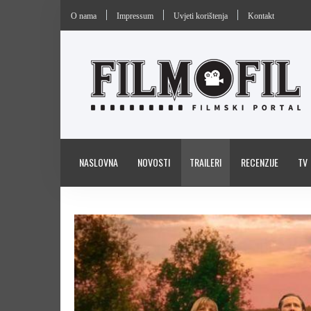
O nama
Impressum
Uvjeti korištenja
Kontakt
NASLOVNA
NOVOSTI
TRAILERI
RECENZIJE
TV