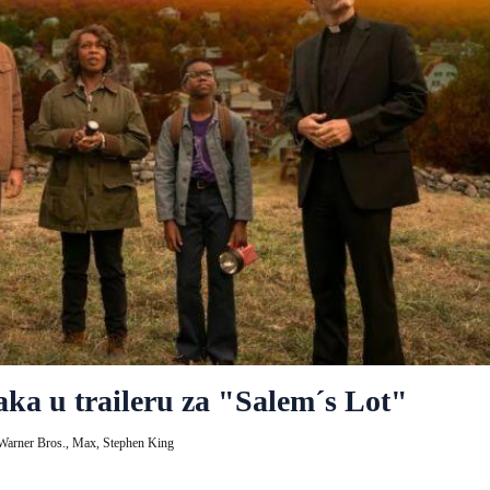
aka u traileru za "Salem´s Lot"
Warner Bros.,
Max,
Stephen King