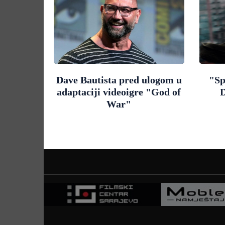
Dave Bautista pred ulogom u
"Sp
adaptaciji videoigre "God of
D
War"