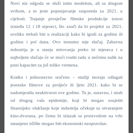
Novi niz odgoda se služi istim modelom, ali sa drugom
svrhom, a to jeste popunjavanje rasporeda za 2021. u
cijelosti. Trajanje prosječne filmske produkcije iznosi
između 12 i 18 mjeseci, što znači da bi projekti za 2021.
uveliko trebali biti u realizaciji kako bi igrali za godinu ili
godinu i pol dana. Ovo trenutno nije slučaj. Zabavna
industrija je u stanju mirovanja preko tri mjeseca i u
najboljem slučaju će se moći vratiti radu u nečemu nalik na
puni kapacitet za još toliko vremena.
Kratko i jednostavno sročeno – studiji moraju odlagati
jesenske filmove za proljeće ili ljeto 2021. kako bi se
nadomjestila neaktivnost ove godine. Tu je, naravno, i strah
od drugog vala epidemije, koji bi mogao osujetiti
finansijsko olakšanje koje industrija očekuje sa otvaranjem
kino-dvorana, po čemu bi izlazak sa proizvodom na vrlo
smanjeno tržište mogao biti ekonomski neopravdan.