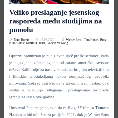
Veliko preslaganje jesenskog
rasporeda među studijima na
pomolu
Nino Romić
15.06.2020.
Warner Bros.,
Tom Hanks,
Bios,
Nino Romić,
Matrix 4,
Tenet,
Godzila vs Kong
Oprezni optimizam je bila glavna riječ prošle sedmice, kada
je najavljeno zeleno svjetlo od strane američke savezne
države Kalifornije za nastavak rada na brojnim televizijskim
i filmskim produkcijama nakon tromjesečnog razdoblja
mirovanja. Sada se čini kao da je taj optimizam nestao, dok
studiji u najavljuju odlaganja i preslagivanje rasporeda
igranja za jesen ove godine.
Universal Pictures je najavio da će
Bios
,
SF film sa
Tomom
Hanksom
biti odložen za proljeće 2021, dok je Warner Bros