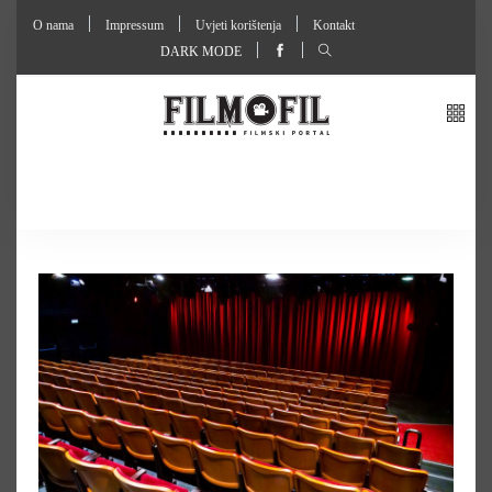
O nama
Impressum
Uvjeti korištenja
Kontakt
DARK MODE