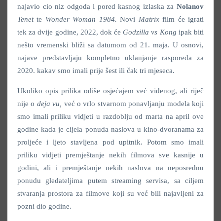
najavio cio niz odgoda i pored kasnog izlaska za
Nolanov
Tenet
te
Wonder Woman 1984.
Novi
Matrix
film će igrati
tek za dvije godine, 2022, dok će
Godzilla vs Kong
ipak biti
nešto vremenski bliži sa datumom od 21. maja. U osnovi,
najave predstavljaju kompletno uklanjanje rasporeda za
2020. kakav smo imali prije šest ili čak tri mjeseca.
Ukoliko opis prilika odiše osjećajem već viđenog, ali riječ
nije o
deja vu
,
već o vrlo stvarnom ponavljanju modela koji
smo imali priliku vidjeti u razdoblju od marta na april ove
godine kada je cijela ponuda naslova u kino-dvoranama za
proljeće i ljeto stavljena pod upitnik. Potom smo imali
priliku vidjeti premještanje nekih filmova sve kasnije u
godini, ali i premještanje nekih naslova na neposrednu
ponudu gledateljima putem streaming servisa, sa ciljem
stvaranja prostora za filmove koji su već bili najavljeni za
pozni dio godine.