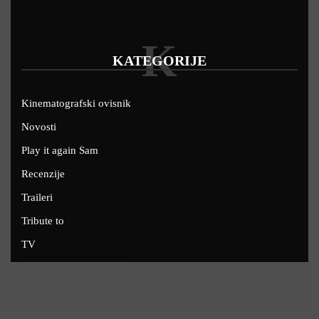
K
KATEGORIJE
Kinematografski ovisnik
Novosti
Play it again Sam
Recenzije
Traileri
Tribute to
TV
U kinima
Uskoro