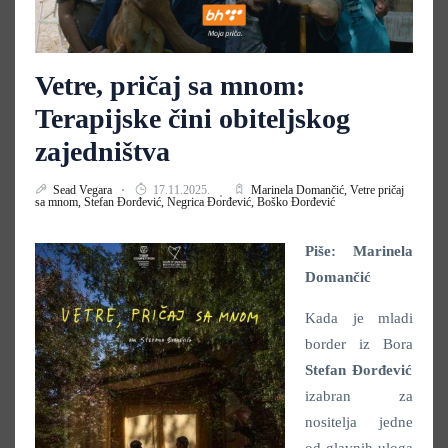
Vetre, pričaj sa mnom:
Terapijske čini obiteljskog
zajedništva
Sead Vegara
17.11.2025.
Marinela Domančić,
Vetre pričaj
sa mnom,
Stefan Đorđević,
Negrica Đorđević,
Boško Đorđević
Piše: Marinela
Domančić
Kada je mladi
border iz Bora
Stefan Đorđević
izabran za
nositelja jedne