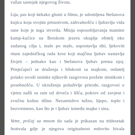
važan sastojak njegovog života.
Lija, pas koji itekako glumi u filmu, je udomljena Stefanova
kujica koja svojim prisustvom, zahvalnošću i ljubavlju vida
rane koje je tuga stvorila. Misija osposobljavanja mamine
kamp-kućice na Borskom jezeru okuplja obitelj oko
zadanog cilja i, malo po malo, uspostavlja tihi, ljekoviti
ritam zajedničkog rada kroz koji majčina ljubav nastavlja
živjeti – jednako kao i Stefanova ljubav prema njoj.
Prisjećajući se druženja i bliskosti sa majkom, redatelj
polako uvodi snimke njihovih razgovora prožete mistikom i
posebnošću. U okruženju poludivlje prirode, razgovori o
vjetru našli su ram od drveća i lišća, pokrov od zavjese i
zvučnu kulisu tišine. Nezamislivo tužno, lijepo, toplo i
bezvremeno, kao što je i ljubav između majke i sina.
Vetre, pričaj sa mnom
do sada je prikazan na tridesetak
festivala gdje je njegova originalnost redovito bivala