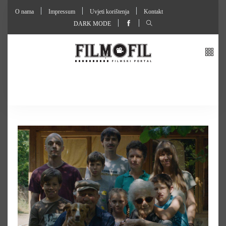
O nama
Impressum
Uvjeti korištenja
Kontakt
DARK MODE