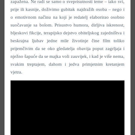
zapažena. Ne radi se samo o sveprisutnosti teme – iako svi,
prije ili kasnije, doživimo gubitak najdražih osoba – nego i
o emotivnom načinu na koji je redatelj elaborirao osobno
suočavanje sa bolom. Prisustvo humora, dirljiva iskrenost,
bljeskovi fikcije, terapijsko dejstvo obiteljskog zajedništva i
beskrajna ljubav jedne mile životinje čine film toliko
prijemčivim da se oko gledatelja obavija poput zagrljaja i
nježno šapuće da se majka voli zauvijek, i kad je više nema,
svakim treptajem, dahom i jedva primjetnim kretanjem
vjetra.