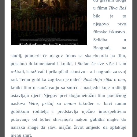
od glavnih uloga
u filmu
Tilva Roš
bilo je to
njegovo prvo
filmsko iskustvo.
Selidba u
Beograd, na
studij, pomjerit će njegov fokus sa skateboarda na film,
posebno dokumentarni i kratki, i Stefan će sve više i sam
režirati, istraživati i prikupljati iskustvo – a i nagrade za svoj
rad. Temu gubitka zagrizao je radeći
Poslednju sliku o ocu
,
kratki film o suočavanju sa smrću i nasljeđu koje roditelji
ostavljaju djeci. Njegov prvi dogometražni film poetičnog
naslova
Vetre, pričaj sa mnom
također se bavi ranim
gubitkom roditelja i predstavlja nježno introspektivno
putovanje od bolne shrvanosti nakon gubitka majke do
nalaska snage da slavi majčin život umjesto da oplakuje
njenu smrt.