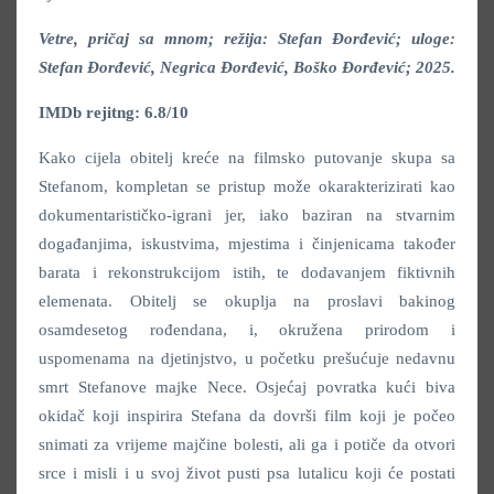
Vetre, pričaj sa mnom; režija: Stefan Đorđević; uloge:
Stefan Đorđević, Negrica Đorđević, Boško Đorđević; 2025.
IMDb rejitng: 6.8/10
Kako cijela obitelj kreće na filmsko putovanje skupa sa
Stefanom, kompletan se pristup može okarakterizirati kao
dokumentarističko-igrani jer, iako baziran na stvarnim
događanjima, iskustvima, mjestima i činjenicama također
barata i rekonstrukcijom istih, te dodavanjem fiktivnih
elemenata. Obitelj se okuplja na proslavi bakinog
osamdesetog rođendana, i, okružena prirodom i
uspomenama na djetinjstvo, u početku prešućuje nedavnu
smrt Stefanove majke Nece. Osjećaj povratka kući biva
okidač koji inspirira Stefana da dovrši film koji je počeo
snimati za vrijeme majčine bolesti, ali ga i potiče da otvori
srce i misli i u svoj život pusti psa lutalicu koji će postati