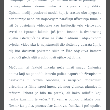
na magnetnim trakama unutar oklopa pravokutnog oblika.
Opisani medij i poslovni model koji je srastao oko njega su
bez sumnje neobični najnovijem naraštaju uživatelja filma, a
isti će postojanje videoteke kao institucije vrlo vjerovatno
svesti na isprazan faktoid, još jednu fusnotu iz dvadesetog
vijeka. Gledajući na stvar na čisto hladnom i objektivnom
svjetlu, videoteka je najistureniji dio složenog aparata čiji je
cilj bio dostaviti pokretne slike iz žiže objektiva kamere
pred oči gledateljâ u udobnosti njihovog doma.
Međutim, taj faktoid nikada neće imati snagu činjenice
onima koji su pohodili između polica napućenih živopisnim
naslovima u tvrdim omotima, s nerijetko
dotjeranim
prizorima iz filma ispod imena glavnog glumca, glumice ili
režisera. Izbora je bilo na pretek, ali kako odlučiti koji
naslov iznajmiti te večeri? Tu vam u pomoć priskače onaj
Nestor iza pulta, poznavalac žanrova, franšiza i poštopalica