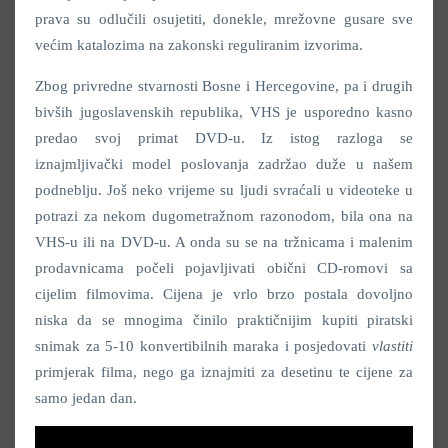
prava su odlučili osujetiti, donekle, mrežovne gusare sve
većim katalozima na zakonski reguliranim izvorima.
Zbog privredne stvarnosti Bosne i Hercegovine, pa i drugih
bivših jugoslavenskih republika, VHS je usporedno kasno
predao svoj primat DVD-u. Iz istog razloga se
iznajmljivački model poslovanja zadržao duže u našem
podneblju. Još neko vrijeme su ljudi svraćali u videoteke u
potrazi za nekom dugometražnom razonodom, bila ona na
VHS-u ili na DVD-u. A onda su se na tržnicama i malenim
prodavnicama počeli pojavljivati obični CD-romovi sa
cijelim filmovima. Cijena je vrlo brzo postala dovoljno
niska da se mnogima činilo praktičnijim kupiti piratski
snimak za 5-10 konvertibilnih maraka i posjedovati
vlastiti
primjerak filma, nego ga iznajmiti za desetinu te cijene za
samo jedan dan.