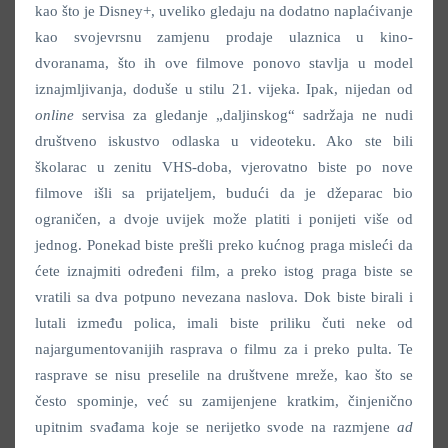
kao što je Disney+, uveliko gledaju na dodatno naplaćivanje
kao svojevrsnu zamjenu prodaje ulaznica u kino-
dvoranama, što ih ove filmove ponovo stavlja u model
iznajmljivanja, doduše u stilu 21. vijeka. Ipak, nijedan od
online
servisa za gledanje „daljinskog“ sadržaja ne nudi
društveno iskustvo odlaska u videoteku. Ako ste bili
školarac u zenitu VHS-doba, vjerovatno biste po nove
filmove išli sa prijateljem, budući da je džeparac bio
ograničen, a dvoje uvijek može platiti i ponijeti više od
jednog. Ponekad biste prešli preko kućnog praga misleći da
ćete iznajmiti određeni film, a preko istog praga biste se
vratili sa dva potpuno nevezana naslova. Dok biste birali i
lutali između polica, imali biste priliku čuti neke od
najargumentovanijih rasprava o filmu za i preko pulta. Te
rasprave se nisu preselile na društvene mreže, kao što se
često spominje, već su zamijenjene kratkim, činjenično
upitnim svađama koje se nerijetko svode na razmjene
ad