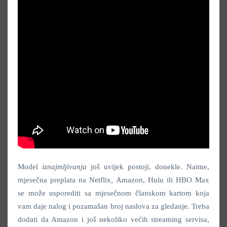
Model
iznajmljivanja
još uvijek postoji, donekle. Naime,
mjesečna preplata na Netflix
,
Amazon, Hulu ili HBO Max
se može usporediti sa mjesečnom članskom kartom koja
vam daje nalog i pozamašan broj naslova za gledanje. Treba
dodati da Amazon i još nekoliko većih streaming servisa,