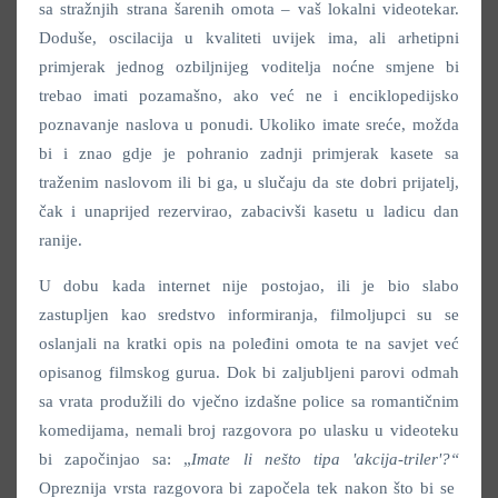
sa stražnjih strana šarenih omota – vaš lokalni videotekar.
Doduše, oscilacija u kvaliteti uvijek ima, ali arhetipni
primjerak jednog ozbiljnijeg voditelja noćne smjene bi
trebao imati pozamašno, ako već ne i enciklopedijsko
poznavanje naslova u ponudi. Ukoliko imate sreće, možda
bi i znao gdje je pohranio zadnji primjerak kasete sa
traženim naslovom ili bi ga, u slučaju da ste dobri prijatelj,
čak i unaprijed rezervirao, zabacivši kasetu u ladicu dan
ranije.
U dobu kada internet nije postojao, ili je bio slabo
zastupljen kao sredstvo informiranja, filmoljupci su se
oslanjali na kratki opis na poleđini omota te na savjet već
opisanog filmskog gurua. Dok bi zaljubljeni parovi odmah
sa vrata produžili do vječno izdašne police sa romantičnim
komedijama, nemali broj razgovora po ulasku u videoteku
bi započinjao sa: „
Imate li nešto tipa 'akcija-triler'?“
Opreznija vrsta razgovora bi započela tek nakon što bi se