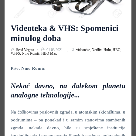
Videoteka & VHS: Spomenici
minulog doba
Sead Vegara
01.03.2021.
videoteke,
Netflix,
Hulu,
HBO,
V/H/S,
Nino Romić,
HBO Max
Piše: Nino Romić
Nekoć davno, na dalekom planetu
analogne tehnologije...
Na ćoškovima poslovnih zgrada, u atomskim skloništima, u
podrumima – pa ponekad i u samim stanovima stambenih
zgrada, nekada davno, bile su smještene institucije
iznajmljivanja i premotavanja filmskih naslova, pohranjenih