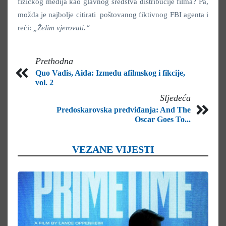
fizičkog medija kao glavnog sredstva distribucije filma? Pa,
možda je najbolje citirati poštovanog fiktivnog FBI agenta i
reći:
„Želim vjerovati.“
Prethodna
Quo Vadis, Aida: Između afilmskog i fikcije,
vol. 2
Sljedeća
Predoskarovska predviđanja: And The
Oscar Goes To...
VEZANE VIJESTI