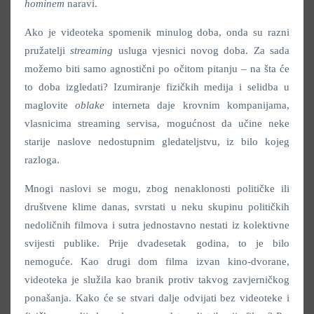
hominem
naravi.
Ako je videoteka spomenik minulog doba, onda su razni
pružatelji
streaming
usluga vjesnici novog doba. Za sada
možemo biti samo agnostični po očitom pitanju – na šta će
to doba izgledati? Izumiranje fizičkih medija i selidba u
maglovite
oblake
interneta daje krovnim kompanijama,
vlasnicima streaming servisa, mogućnost da učine neke
starije naslove nedostupnim gledateljstvu, iz bilo kojeg
razloga.
Mnogi naslovi se mogu, zbog nenaklonosti političke ili
društvene klime danas, svrstati u neku skupinu političkih
nedoličnih filmova i sutra jednostavno nestati iz kolektivne
svijesti publike. Prije dvadesetak godina, to je bilo
nemoguće. Kao drugi dom filma izvan kino-dvorane,
videoteka je služila kao branik protiv takvog zavjerničkog
ponašanja. Kako će se stvari dalje odvijati bez videoteke i