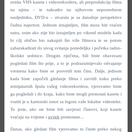
zenita VHS kaseta i videorekordera, ali preprodukcija filma
na njima – te nakratko na njihovom neposrednom
nasljedniku, DVD-u – stvarala je sa današnje perspektive
čudnu
napetost.
Jednom iznajmljen, film mora biti vraćen
sutra, osim ako nije bio iznajmljen po vikend modelu kada
bi cilj obično bio nakupiti što više filmova te se potom
zabarakadirati do sivog svitanja ponedeljka i početka radno-
školske sedmice. Drugim riječima, bili biste obavezani
pogledati film što prije, a to je podrazumijevalo odvajanje
vremena kako biste se posvetili tom činu. Dalje, jednom
kada biste započeli gledanje filma i zavrtili traku preko
minijaturnih špula vašeg videorekordera, vjerovatno biste
ga pogledali i do kraja, kako biste mogli premotati kasetu i
vratiti je u kartonski omot sa logom vaše lokalne videoteke.
To jeste,
ako
ste biste bili savjesni članovi, koji kasete
vraćaju na vrijeme i
uvijek
premotane...
Danas, ako gledate film vjerovatno to činite preko nekog