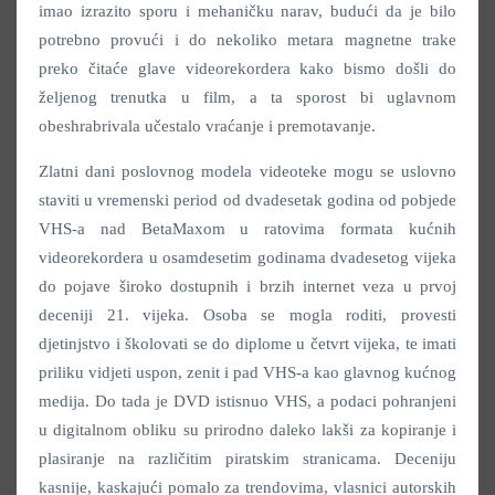
imao izrazito sporu i mehaničku narav, budući da je bilo
potrebno provući i do nekoliko metara magnetne trake
preko čitaće glave videorekordera kako bismo došli do
željenog trenutka u film, a ta sporost bi uglavnom
obeshrabrivala učestalo vraćanje i premotavanje.
Zlatni dani poslovnog modela videoteke mogu se uslovno
staviti u vremenski period od dvadesetak godina od pobjede
VHS-a nad BetaMaxom u ratovima formata kućnih
videorekordera u osamdesetim godinama dvadesetog vijeka
do pojave široko dostupnih i brzih internet veza u prvoj
deceniji 21. vijeka. Osoba se mogla roditi, provesti
djetinjstvo i školovati se do diplome u četvrt vijeka, te imati
priliku vidjeti uspon, zenit i pad VHS-a kao glavnog kućnog
medija. Do tada je DVD istisnuo VHS, a podaci pohranjeni
u digitalnom obliku su prirodno daleko lakši za kopiranje i
plasiranje na različitim piratskim stranicama. Deceniju
kasnije, kaskajući pomalo za trendovima, vlasnici autorskih