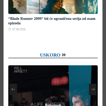
“Blade Runner 2099“ bit će ograničena serija od osam
epizoda
07.08.2026.
USKORO
How To Rob A Bank
Heart of the Beast
By Any Means
Behemoth