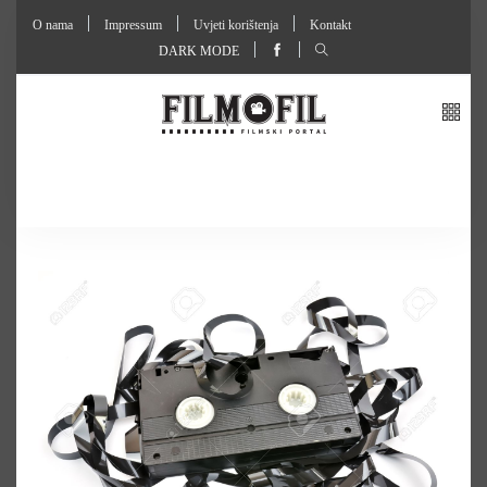
O nama
Impressum
Uvjeti korištenja
Kontakt
DARK MODE