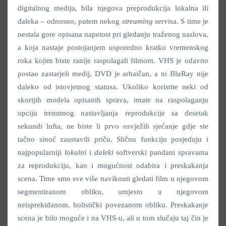
digitalnog medija, bila njegova preprodukcija lokalna ili
daleka – odnosno, putem nekog
streaming
servisa. S time je
nestala gore opisana napetost pri gledanju traženog naslova,
a koja nastaje postojanjem usporedno kratko vremenskog
roka kojim biste ranije raspolagali filmom. VHS je odavno
postao zastarjeli medij, DVD je arhaičan, a ni BluRay nije
daleko od istovjetnog statusa. Ukoliko koristite neki od
skorijih modela opisanih sprava, imate na raspolaganju
opciju trenutnog nastavljanja reprodukcije sa desetak
sekundi lufta, ne biste li prvo osvježili sjećanje gdje ste
tačno sinoć zaustavili priču. Sličnu funkciju posjeduju i
najpopularniji
lokalni
i
daleki
softverski pandani spravama
za reprodukciju, kao i mogućnost odabira i preskakanja
scena. Time smo sve više naviknuti gledati film u njegovom
segmentiranom obliku, umjesto u njegovom
neisprekidanom, holistički povezanom obliku. Preskakanje
scena je bilo moguće i na VHS-u, ali u tom slučaju taj čin je